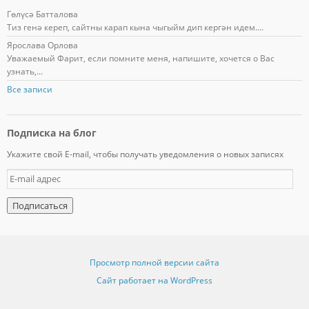
Гөлүсә Батталова
Тиз генә кереп, сайтны карап кына чыгыйм дип кергән идем....
Ярослава Орлова
Уважаемый Фарит, если помните меня, напишите, хочется о Вас
узнать,...
Все записи
Подписка на блог
Укажите свой E-mail, чтобы получать уведомления о новых записях
E
-
m
a
i
l
а
Просмотр полной версии сайта
д
Сайт работает на WordPress
р
е
с