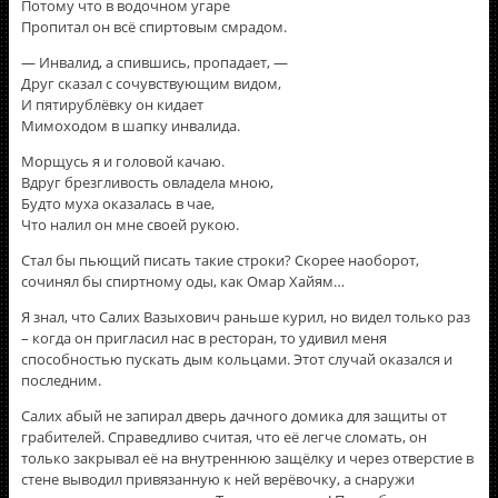
Потому что в водочном угаре
Пропитал он всё спиртовым смрадом.
— Инвалид, а спившись, пропадает, —
Друг сказал с сочувствующим видом,
И пятирублёвку он кидает
Мимоходом в шапку инвалида.
Морщусь я и головой качаю.
Вдруг брезгливость овладела мною,
Будто муха оказалась в чае,
Что налил он мне своей рукою.
Стал бы пьющий писать такие строки? Скорее наоборот,
сочинял бы спиртному оды, как Омар Хайям…
Я знал, что Салих Вазыхович раньше курил, но видел только раз
– когда он пригласил нас в ресторан, то удивил меня
способностью пускать дым кольцами. Этот случай оказался и
последним.
Салих абый не запирал дверь дачного домика для защиты от
грабителей. Справедливо считая, что её легче сломать, он
только закрывал её на внутреннюю защёлку и через отверстие в
стене выводил привязанную к ней верёвочку, а снаружи