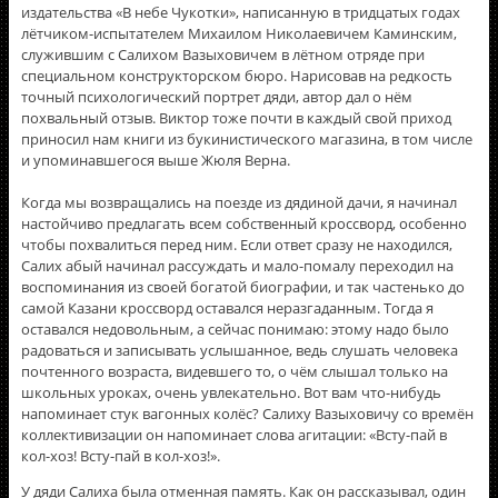
издательства «В небе Чукотки», написанную в тридцатых годах
лётчиком-испытателем Михаилом Николаевичем Каминским,
служившим с Салихом Вазыховичем в лётном отряде при
специальном конструкторском бюро. Нарисовав на редкость
точный психологический портрет дяди, автор дал о нём
похвальный отзыв. Виктор тоже почти в каждый свой приход
приносил нам книги из букинистического магазина, в том числе
и упоминавшегося выше Жюля Верна.
Когда мы возвращались на поезде из дядиной дачи, я начинал
настойчиво предлагать всем собственный кроссворд, особенно
чтобы похвалиться перед ним. Если ответ сразу не находился,
Салих абый начинал рассуждать и мало-помалу переходил на
воспоминания из своей богатой биографии, и так частенько до
самой Казани кроссворд оставался неразгаданным. Тогда я
оставался недовольным, а сейчас понимаю: этому надо было
радоваться и записывать услышанное, ведь слушать человека
почтенного возраста, видевшего то, о чём слышал только на
школьных уроках, очень увлекательно. Вот вам что-нибудь
напоминает стук вагонных колёс? Салиху Вазыховичу со времён
коллективизации он напоминает слова агитации: «Всту-пай в
кол-хоз! Всту-пай в кол-хоз!».
У дяди Салиха была отменная память. Как он рассказывал, один