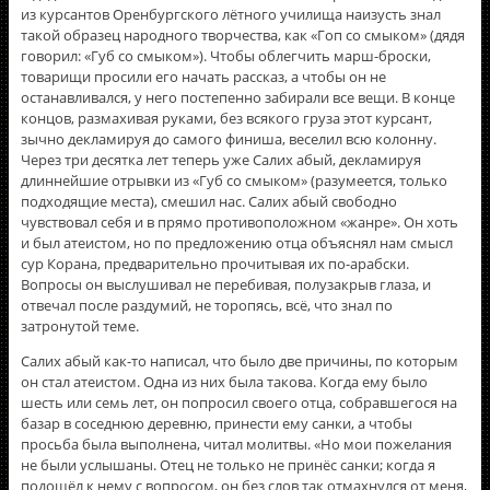
из курсантов Оренбургского лётного училища наизусть знал
такой образец народного творчества, как «Гоп со смыком» (дядя
говорил: «Губ со смыком»). Чтобы облегчить марш-броски,
товарищи просили его начать рассказ, а чтобы он не
останавливался, у него постепенно забирали все вещи. В конце
концов, размахивая руками, без всякого груза этот курсант,
зычно декламируя до самого финиша, веселил всю колонну.
Через три десятка лет теперь уже Салих абый, декламируя
длиннейшие отрывки из «Губ со смыком» (разумеется, только
подходящие места), смешил нас. Салих абый свободно
чувствовал себя и в прямо противоположном «жанре». Он хоть
и был атеистом, но по предложению отца объяснял нам смысл
сур Корана, предварительно прочитывая их по-арабски.
Вопросы он выслушивал не перебивая, полузакрыв глаза, и
отвечал после раздумий, не торопясь, всё, что знал по
затронутой теме.
Салих абый как-то написал, что было две причины, по которым
он стал атеистом. Одна из них была такова. Когда ему было
шесть или семь лет, он попросил своего отца, собравшегося на
базар в соседнюю деревню, принести ему санки, а чтобы
просьба была выполнена, читал молитвы. «Но мои пожелания
не были услышаны. Отец не только не принёс санки; когда я
подошёл к нему с вопросом, он без слов так отмахнулся от меня,