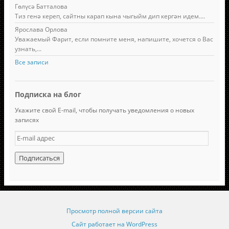
Гөлүсә Батталова
Тиз генә кереп, сайтны карап кына чыгыйм дип кергән идем....
Ярослава Орлова
Уважаемый Фарит, если помните меня, напишите, хочется о Вас
узнать,...
Все записи
Подписка на блог
Укажите свой E-mail, чтобы получать уведомления о новых
записях
E
-
m
a
i
l
а
д
Просмотр полной версии сайта
р
е
Сайт работает на WordPress