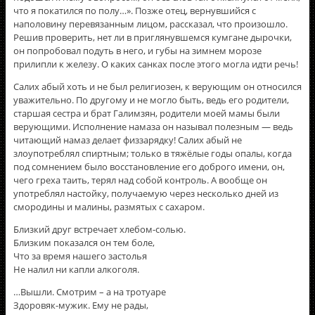
что я покатился по полу…». Позже отец, вернувшийся с
наполовину перевязанным лицом, рассказал, что произошло.
Решив проверить, нет ли в приглянувшемся кумгане дырочки,
он попробовал подуть в него, и губы на зимнем морозе
прилипли к железу. О каких санках после этого могла идти речь!
Салих абый хоть и не был религиозен, к верующим он относился
уважительно. По другому и не могло быть, ведь его родители,
старшая сестра и брат Галимзян, родители моей мамы были
верующими. Исполнение намаза он называл полезным — ведь
читающий намаз делает физзарядку! Салих абый не
злоупотреблял спиртным; только в тяжёлые годы опалы, когда
под сомнением было восстановление его доброго имени, он,
чего греха таить, терял над собой контроль. А вообще он
употреблял настойку, получаемую через несколько дней из
смородины и малины, размятых с сахаром.
Близкий друг встречает хлебом-солью.
Близким показался он тем боле,
Что за время нашего застолья
Не налил ни капли алкоголя.
…Вышли. Смотрим – а на тротуаре
Здоровяк-мужик. Ему не рады,