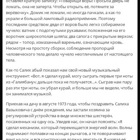
оставлял краткую записку: «Товарищи воры! Просьба дверь не
ломать, она не заперта. Чтобы открыть её, потяните за
верёвочку». Домик не ломали, но иногда пачкали, а как-то
украли и большой ламповый радиоприёмник. Поэтому
последним средством дяди от воров было легко собираемое
чучело: ватник с подогнутыми рукавами; положенная на его
воротник широкополая шляпа; два сапога с прикрытым верхом;
рядом – топор, измазанный вареньем, означающим кровь.
Несмотря на простоту сборки, соблюдение пропорций
человеческого тела делало чучело неотличимым от настоящего
тела.
Как-то Салих абый показал нам свой новый музыкальный
инструмент: «Вот, я сделал курай, могу сыграть первые три ноты
из «Галиябану»; дальше пока не получается…». Сыграв нам пару
раз эти три ноты, он убрал курай, и больше мы не видели, чтобы
он занимался музыкой.
Приехав на дачу в августе 1973 года, чтобы поздравить Салиха
Вазыховича с днём рождения, мы застали хозяина за
регулировкой устройства в виде множества шестерён,
посаженных на одну ось. Увидев нас, он начал пояснять: «Я
сделал механизм, который перемещается энергией волн. Волны
поднимают поплавки на концах рычагов, а те поворачивают
винт на оси, и вся конструкция должна двигаться. Я назвал её