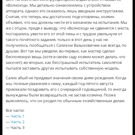
«Волноход». Мы детально ознакомились с устройством
аппарата, однако это оказалось лишь вводным инструктажем.
Считая, что теперь мы достаточно подготовлены, хозяин
объявил, что мы должны нести его механизм на испытания. Мы
же с отцом, придя к выводу, что «Волноход» не сдвинется с места,
постарались увести его от этой темы и с трудом увильнули от
такого почётного задания, только в этот день у нас не
получилось пообщаться с Салихом Вазыховичем как всегда, по
душам. Вот так мы увидели, во-первых, как мастер сделал
бесполезную вещь (хотя в своём саду хозяин может делать что
захочет); во-вторых, как бесстрашный испытатель самолётов
пытался заставить других испытывать собственную модель.
Салих абый не придавал значения своим дням рождения. Когда
мы, полные уважения к нему, каждый год пятого августа
приезжали поздравить его с очередной годовщиной, то иногда
вынуждены были возвращаться, не застав хозяина. Позже
выяснялось, что он уходил по обычным хозяйственным делам.
Все части:
—
Часть 1
—
Часть 2
— Часть 3