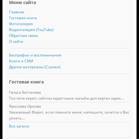
Меню сайта
Главная
Гостевая книга
Фотогалерея
Видеогалерея (YouTube)
Обратная связь
О сайте
Биографии и воспоминания
Книги и СМИ
Другие материалы (Ссылки)
Гостевая книга
Гөлүсә Батталова
Тиз генә кереп, сайтны карап кына чыгыйм дип кергән идем....
Ярослава Орлова
Уважаемый Фарит, если помните меня, напишите, хочется о Вас
узнать,...
Все записи