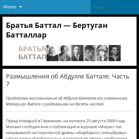
Меню
Братья Баттал — Бертуган
Батталлар
Размышления об Абдулле Баттале. Часть
7
Предлагаем воспоминания об Абдулле Баттале его племянника.
Материал даётся с разделением на десять частей.
Перед поездкой в Германию, на митинге 25 августа 2009 года
Михаил сообщил мне о публикации в журнале «Мирас» так
называемой «исторической драмы «»Барбаросс» инкыйразы»
(«Крах плана «Барбаросса»»), в которой её авторы изобразили