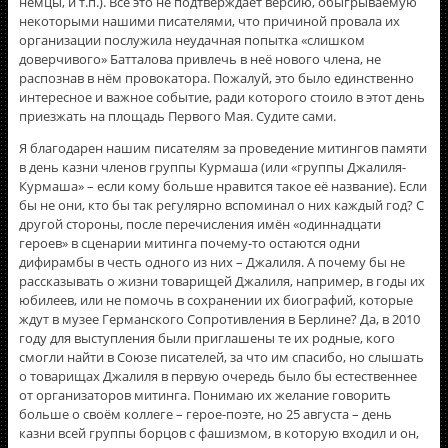
немцы, и т.п.). Всё это не подтверждает версию, обыгрываемую
некоторыми нашими писателями, что причиной провала их
организации послужила неудачная попытка «слишком
доверчивого» Батталова привлечь в неё нового члена, не
распознав в нём провокатора. Пожалуй, это было единственно
интересное и важное событие, ради которого стоило в этот день
приезжать на площадь Первого Мая. Судите сами.
Я благодарен нашим писателям за проведение митингов памяти
в день казни членов группы Курмаша (или «группы Джалиля-
Курмаша» – если кому больше нравится такое её название). Если
бы не они, кто бы так регулярно вспоминал о них каждый год? С
другой стороны, после перечисления имён «одиннадцати
героев» в сценарии митинга почему-то остаются одни
дифирамбы в честь одного из них – Джалиля. А почему бы не
рассказывать о жизни товарищей Джалиля, например, в годы их
юбилеев, или не помочь в сохранении их биографий, которые
ждут в музее Германского Сопротивления в Берлине? Да, в 2010
году для выступления были приглашены те их родные, кого
смогли найти в Союзе писателей, за что им спасибо, но слышать
о товарищах Джалиля в первую очередь было бы естественнее
от организаторов митинга. Понимаю их желание говорить
больше о своём коллеге – герое-поэте, но 25 августа – день
казни всей группы борцов с фашизмом, в которую входил и он,