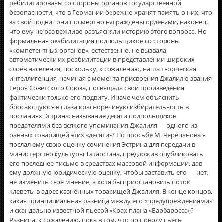
ребилитированы со стороны органов государственной
безопасности, что в Германии бережно хранят память о них, что
за свой подвиг они посмертно награждены орденами, наконец,
что ему не раз вежливо разъясняли историю этого вопроса. Но
формальная реабилитация подпольщиков со стороны
«компетентных органов», естественно, не вызвала
автоматически их реабилитации в представлении широких
слоёв населения, поскольку, к сожалению, наша творческая
интеллигенция, начиная с момента присвоения Джалилю звания
Героя Советского Союза, посвящала свои произведения
фактически только его подвигу. Иначе чем объяснить
бросающуюся в глаза красноречивую избирательность в
посланиях Эстрина: называние десяти подпольщиков
предателями без всякого упоминания Джалиля — одного из
равных товарищей этих «десяти»? По просьбе М. Черепанова я
послал ему свою оценку сочинения Эстрина для передачи в
министерство культуры Татарстана, предложив опубликовать
его последнее письмо в средствах массовой информации, дав
ему должную юридическую оценку, чтобы заставить его — нет,
не изменить своё мнение, а хотя бы приостановить поток
клеветы в адрес казнённых товарищей Джалиля. В конце концов,
какая принципиальная разница между его «предупреждениями»
и скандально известной пьесой «Крах плана «Барбаросса»?
Разница, к сожалению, пока в том, что по поводу пьесы