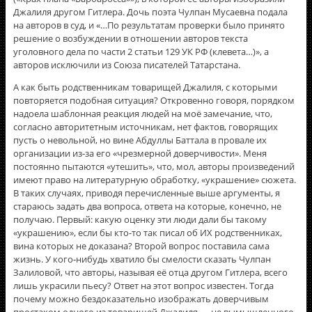
Джалиля другом Гитлера. Дочь поэта Чулпан Мусаевна подала
на авторов в суд, и «…По результатам проверки было принято
решение о возбуждении в отношении авторов текста
уголовного дела по части 2 статьи 129 УК РФ (клевета…)», а
авторов исключили из Союза писателей Татарстана.
А как быть родственникам товарищей Джалиля, с которыми
повторяется подобная ситуация? Откровенно говоря, порядком
надоела шаблонная реакция людей на моё замечание, что,
согласно авторитетным источникам, нет фактов, говорящих
пусть о невольной, но вине Абдуллы Баттала в провале их
организации из-за его «чрезмерной доверчивости». Меня
постоянно пытаются «утешить», что, мол, авторы произведений
имеют право на литературную обработку, «украшение» сюжета.
В таких случаях, приводя перечисленные выше аргументы, я
стараюсь задать два вопроса, ответа на которые, конечно, не
получаю. Первый: какую оценку эти люди дали бы такому
«украшению», если бы кто-то так писал об ИХ родственниках,
вина которых не доказана? Второй вопрос поставила сама
жизнь. У кого-нибудь хватило бы смелости сказать Чулпан
Залиловой, что авторы, называя её отца другом Гитлера, всего
лишь украсили пьесу? Ответ на этот вопрос известен. Тогда
почему можно бездоказательно изображать доверчивым