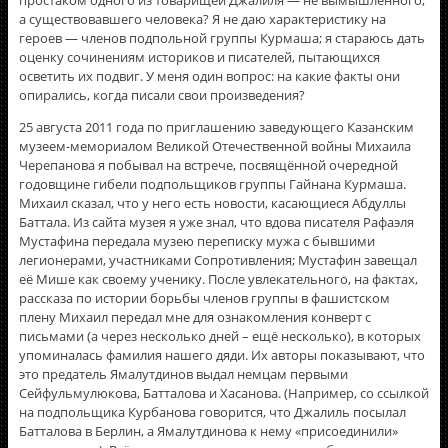
простаком одного из товарищей Джалиля — не вымышленного,
а существовавшего человека? Я не даю характеристику на
героев — членов подпольной группы Курмаша; я стараюсь дать
оценку сочинениям историков и писателей, пытающихся
осветить их подвиг. У меня один вопрос: на какие факты они
опирались, когда писали свои произведения?
25 августа 2011 года по приглашению заведующего Казанским
музеем-мемориалом Великой Отечественной войны Михаила
Черепанова я побывал на встрече, посвящённой очередной
годовщине гибели подпольщиков группы Гайнана Курмаша.
Михаил сказал, что у него есть новости, касающиеся Абдуллы
Баттала. Из сайта музея я уже знал, что вдова писателя Рафаэля
Мустафина передала музею переписку мужа с бывшими
легионерами, участниками Сопротивления; Мустафин завещал
её Мише как своему ученику. После увлекательного, на фактах,
рассказа по истории борьбы членов группы в фашистском
плену Михаил передал мне для ознакомления конверт с
письмами (а через несколько дней – ещё несколько), в которых
упоминалась фамилия нашего дяди. Их авторы показывают, что
это предатель Ямалутдинов выдал немцам первыми
Сейфульмулюкова, Батталова и Хасанова. (Например, со ссылкой
на подпольщика Курбанова говорится, что Джалиль посылал
Батталова в Берлин, а Ямалутдинова к нему «присоединили»