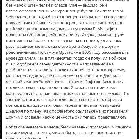
без марок, штемпелей и следов клея — видимо, они
использовались лишь как хранилище бумаг. Как пояснил М.
Черепанов, в те годы было запрещено ссылаться на сведения,
полученные от бывших легионеров, так как те считались не
реабилитированными лицами, и тем самым Р. Мустафин
подвергал себя определённому риску. Отдаю должное труду
писателя, тем более, что в те времена он приходил и к нам,
расспрашивая моего отца о его брате Абдулле, и к другим
родственникам. Но сам же Мустафин в 2006 году рассказывал в
музее Джалиля, как в пятидесятых годах он получил в обкоме
КПСС одобрение своей деятельности, направленной на
реабилитацию Джалиля. После откровенного разговора ему,
мол, напоследок задали вопрос: «А ты уверен, что Джалиль –
честный человек?». «Уверен!» — ответил Рафаэль Ахметович,
после чего ему разрешили спокойно заняться поисками
материалов, восстанавливающих честное имя его земляка. Что
заставило писателя даже после такого высокого одобрения
позже, в шестидесятых годах, изрезать письма товарищей
Джалиля по плену? Как после этого ссылаться на их показания?
Другими словами, какую ценность они теперь представляют?
Вот такие невесёлые мысли были навеяны последним митингом
памяти Мусы… То есть, может быть, всё-таки памяти членов
подпольной группы?