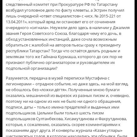
следственный комитет при Прокуратуре РФ по Татарстану
возбудил уголовное дело по факту клеветы, а Эстрин получил
лишь очередной «ответ специалистов» с «исх. № 2015-221 от
13.04.2011», который вряд ли остановит его от сочинения
очередного «сигнала». Неужели дело здесь в наличии у Джалиля
звания Героя Советского Союза, благодаря чему его дочь, в
обход установленных инстанций, даже сочла возможным
обратиться с жалобой на авторов пьесы сразу к президенту
республики Татарстан? Тогда что остаётся делать родным и
землякам того же Гайнана Курмаша, которого до сих пор не
признают публично организатором и руководителем их
подпольной организации?
Разумеется, передача в музей переписки Мустафина с
легионерами – отрадное событие, но даже здесь, на мой взгляд,
не обошлось без «ложки дёгтя». Полученные мною бумаги
оказались мешаниной из вырезок из разных писем и, очевидно,
поэтому ни на одном из них не было ни одного обращения,
подписи, даты – только имена предателей и выданных ими
подпольщиков. Целыми были только шесть писем
подпольщиков Султанбекова, Хисамутдинова и Фахрутдинова,
которые, к сожалению, оказались скорее комментариями к
показаниям друг друга. И конверты журнала «Казан утлары»
шестидесятых годов, в котором находились эти обрывки, были