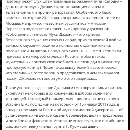
поэтому режут слух штампованные выражения типа «Сегодня –
день памяти Мусы Джалиля», повторяющиеся затем в
телевизионных и прочих репортажах. Особенно это было
заметно на встрече 2011 года, когда начали выступать гости из
Москвы. Например, «известный русский поэт» Николай
Переяслов поделился сокровенным (привожу дословно):
«Собственно, личность Мусы Джалиля – это пример
беззаветного служения своему народу, пример великой любви,
великого служения родине и полностью отданной жизни,
положенной на алтарь народного счастья…» — и т.п. Стоило ли
приезжать из «первой столицы» России, чтобы в таких
мучительных поисках слов сообщать на площади в Казани эту
прописную истину? После таких выступлений я засомневался,
что столичные гости хорошо представляют, в чём заключался
подвиг Джалиля, не говоря уже о его товарищах…
Такое упорное выделение Джалиля из его окружения, я считаю,
укрепляет некоторых в их сомнениях в добром имени его
товарищей. Наглядный пример тому – доносы на них некоего
Эстрина Е. А., последний из которых – от 15 января 2011 года, в
аппарат президента России об «идеологической диверсии» — об
установленных «в центре Казани барельефах десяти предателям
и пособникам фашистов». Автора не интересует, что погибшие в
фашистком плену члены группы Г. Курмаша давно