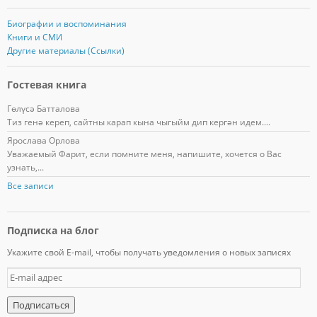
Биографии и воспоминания
Книги и СМИ
Другие материалы (Ссылки)
Гостевая книга
Гөлүсә Батталова
Тиз генә кереп, сайтны карап кына чыгыйм дип кергән идем....
Ярослава Орлова
Уважаемый Фарит, если помните меня, напишите, хочется о Вас
узнать,...
Все записи
Подписка на блог
Укажите свой E-mail, чтобы получать уведомления о новых записях
E
-
m
a