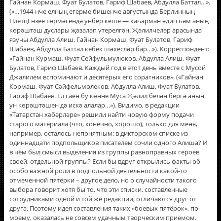
Гайнан Кормаш, Фуат Булатов, Гариф Шабаев, Абдулла Баттал…».
(«…1944-нче елның егерме бишенче августында Берлинның
ПлетцЕнзее төрмәсендә унбер кеше — каһарман әдип һәм аның
көрәштәш дуслары җәзалап үтерелгән. Җәлилчеләр арасында
язучы Абдулла Алиш, Гайнан Кормаш, Фуат Булатов, Гариф
Шабаев, Абдулла Баттал кебек шәхесләр бар…»). Корреспондент:
«Гайнан Курмаш, Фуат Сейфульмулюков, Абдулла Алиш, Фуат
Булатов, Гариф Шабаев. Каждый год в этот день вместе с Мусой
Джалилем вспоминают и десятерых его соратников». («Гайнан
Кормаш, Фуат Сәйфельмөлеков, Абдулла Алиш, Фуат Булатов,
Гариф Шабаев. Ел саен бу көнне Муса Җәлил белән бергә аның
ун көрәштәшен дә искә алалар…»). Видимо, в редакции
«Татарстан хәбәрләре» решили найти новую форму подачи
старого материала (что, конечно, хорошо), только для меня,
например, осталось непонятным: в дикторском списке из
одиннадцати подпольщиков писателем сочли одного Алиша? И
в чём был смысл выделения из группы равноправных героев
своей, отдельной группы? Если бы вдруг открылись факты об
особо важной роли в подпольной деятельности какой-то
отмеченной пятёрки – другое дело, но о случайности такого
выбора говорит хотя бы то, что эти списки, составленные
сотрудниками одной и той же редакции, отличаются друг от
друга. Поэтому идея составления таких «боевых пятёрок», по-
моему, оказалась не совсем удачным творческим приёмом.