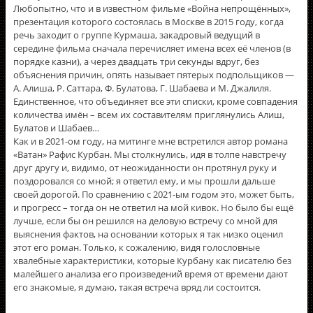
Любопытно, что и в известном фильме «Война непрощённых»,
презентация которого состоялась в Москве в 2015 году, когда
речь заходит о группе Курмаша, закадровый ведущий в
середине фильма сначала перечисляет имена всех её членов (в
порядке казни), а через двадцать три секунды вдруг, без
объяснения причин, опять называет пятерых подпольщиков —
А. Алиша, Р. Саттара, Ф. Булатова, Г. Шабаева и М. Джалиля.
Единственное, что объединяет все эти списки, кроме совпадения
количества имён – всем их составителям приглянулись Алиш,
Булатов и Шабаев…
Как и в 2021-ом году, на митинге мне встретился автор романа
«Ватан» Рафис Курбан. Мы столкнулись, идя в толпе навстречу
друг другу и, видимо, от неожиданности он протянул руку и
поздоровался со мной; я ответил ему, и мы прошли дальше
своей дорогой. По сравнению с 2021-ым годом это, может быть,
и прогресс – тогда он не ответил на мой кивок. Но было бы ещё
лучше, если бы он решился на деловую встречу со мной для
выяснения фактов, на основании которых я так низко оценил
этот его роман. Только, к сожалению, видя голословные
хвалебные характеристики, которые Курбану как писателю без
малейшего анализа его произведений время от времени дают
его знакомые, я думаю, такая встреча вряд ли состоится.