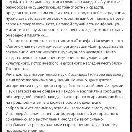
годах), а затем самолёту, этого следовало ожидать. А учитывая
разнообразие существующих транспортных средств,
представьте, скольким ещё из них, по зародившейся «традиции»,
нужно дать это заветное имя, чтобы, не дай бог, память о поэте-
герое не прервалась. Хотя, на такой случай есть конференции,
митинги и т.п; ну и, конечно, в его честь всегда можно открыть
очередной памятник…
…Позже из интернета я выяснил, что «Татнефть-Наследие» – это
«Автономная некоммерческая организация «Центр содействия
сохранению исторического и культурного наследия. Центр
создан с целью сохранения, изучения и популяризации
культурного, исторического и духовного наследия Республики
Татарстан…».
Речь доктора исторических наук Искандера Гилязова вызвала у
меня противоречивые ощущения. Конечно, даже доктор
исторических наук, профессор, действительный член Академии
Наук Татарстана не обязан на каждом мероприятии сообщать
об очередной редкой находке в иностранных архивах, как было
на прошлом митинге, а может просто поделиться с
собравшимися своими чувствами. Насколько я могу судить,
Искандер Аязович – очень информированный историк, но, к
сожалению, его выступления иногда бывают сильно
«разбавлены» расплывчатыми выражениями, как, по-моему,
произошло и сейчас.