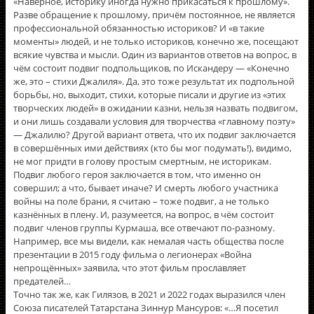
«Наверное, историку иногда нужно прикасаться к прошлому».
Разве обращение к прошлому, причём постоянное, не является
профессиональной обязанностью историков? И «в такие
моменты» людей, и не только историков, конечно же, посещают
всякие чувства и мысли. Один из вариантов ответов на вопрос, в
чём состоит подвиг подпольщиков, по Искандеру — «Конечно
же, это – стихи Джалиля». Да, это тоже результат их подпольной
борьбы, но, выходит, стихи, которые писали и другие из «этих
творческих людей» в ожидании казни, нельзя назвать подвигом,
и они лишь создавали условия для творчества «главному поэту»
— Джалилю? Другой вариант ответа, что их подвиг заключается
в совершённых ими действиях (кто бы мог подумать!), видимо,
не мог придти в голову простым смертным, не историкам.
Подвиг любого героя заключается в том, что именно он
совершил; а что, бывает иначе? И смерть любого участника
войны на поле брани, я считаю – тоже подвиг, а не только
казнённых в плену. И, разумеется, на вопрос, в чём состоит
подвиг членов группы Курмаша, все отвечают по-разному.
Например, все мы видели, как немалая часть общества после
презентации в 2015 году фильма о легионерах «Война
непрощённых» заявила, что этот фильм прославляет
предателей…
Точно так же, как Гилязов, в 2021 и 2022 годах выразился член
Союза писателей Татарстана Зиннур Мансуров: «…Я посетил