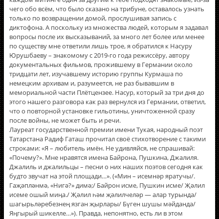
чего обо всём, что было сказано на трибуне, оставалось узнать
только по возвращении домой, прослушивая запись с
диктофона. А поскольку из множества людей, которым я задавал
вопросы после их высказываний, за много лет более или менее
по существу мне ответили лишь трое, я обратился к Насуру
Юрушбаеву – знакомому с 2019-го года режиссёру, автору
документальных фильмов, прожившему в Германии около
тридцати лет, изучавшему историю группы Курмаша по
немецким архивам и, разумеется, не раз бывавшим в
мемориальной части Плëтцензее. Насур, который за три дня до
этого нашего разговора как раз вернулся из Германии, ответил,
что о повторной установке гильотины, уничтоженной сразу
после войны, не может быть и речи.
Лауреат государственной премии имени Тукая, народный поэт
Татарстана Радиф Гаташ прочитал своё стихотворение с такими
строками: «Я – любитель имён. Не удивляйся, не спрашивай:
«Почему?». Мне нравятся имена Байрона, Пушкина, Джалиля.
Джалиль и джалильцы – песни о них наших поэтов сегодня как
будто звучат на этой площади…». («Мин – исемнәр яратучы/.
Гаҗәпләнмә, «Нигә?» димә;/ Байрон исме, Пушкин исме/ Җәлил
исеме ошый миңа./ Җәлил һәм җәлилчеләр — алар турында/
шагырьләребезнең язган җырлары/ Бүген шушы мәйданда/
Яңгырый шикелле…»). Правда, непонятно, есть ли в этом