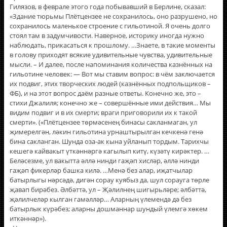
Гилязов, в феврале этого года побывавший в Берлине, сказал:
«Здание тюрьмы Плëтцензее не сохранилось, оно разрушено, но
сохранилось маленькое строение с гильотиной. Я очень долго
стоял там в задумчивости. Наверное, историку иногда нужно
наблюдать, прикасаться к прошлому. …Знаете, в такие моменты
в голову приходят всякие удивительные чувства, удивительные
мысли. – И далее, после напоминания количества казнённых на
гильотине человек: — Вот мы ставим вопрос: в чём заключается
их подвиг, этих творческих людей (казнённых подпольщиков –
ФБ), и на этот вопрос даём разные ответы. Конечно же, это –
стихи Джалиля; конечно же – совершённые ими действия… Мы
видим подвиг и в их смерти; враги приговорили их к такой
смерти». («Плëтцензее төрмәсенең бинасы сакланмаган, ул
җимерелгән, ләкин гильотина урнаштырылган кечкенә генә
бина сакланган. Шунда оза-ак кына уйланып тордым. Тарихчы
кешегә кайвакыт үткәннәргә кагылып китү, күзәтү кирәктер. …
Беләсезме, ул вакытта әллә нинди гаҗәп хисләр, әллә нинди
гаҗәп фикерләр башка килә. …Менә без алар, иҗатчылар
батырлыгы нәрсәдә, дигән сорау куябыз да, шул сорауга төрле
җавап бирәбез. Әлбәттә, ул – Җәлилнең шигырьләре; әлбәттә,
җәлилчеләр кылган гамәлләр… Аларның үлемендә дә без
батырлык күрәбез; аларны дошманнар шундый үлемгә хөкем
иткәннәр»).