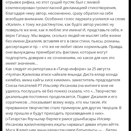
отрывке рифма, но этот сущий пустяк был с лихвой
компенсирован громогласной декламацией стихотворения,
благодаря чему автор, несомненно, сразу обратил на себя
всеобщее внимание. Особенно голос лауреата усилился на слове
«Җәлил», к тому же растянутом, как будто автор умолял: ну
поверьте же мне, как я люблю эти имена! И, представьте себе, я
верю Гаташу. Мы видим, сколько людей не мыслят себе жизни
без имени Джалиля, вставляя его в свои стихи, пьесы, романы,
диссертации и пр. – кто же не любит своих кормильцев. Правда,
они вынуждены пренебрегать фактами, которые могут
подпортить доверие к их сочинениям, но какое для них это
имеет значение…
Как следует из репортажа в «Татар-информ» за 25 августа
«Чулпан Җәлилова әтисе һәйкәле янында: Дистә еллар монда
киләбез, әмма кайгы хисе кимеми», заместитель председателя
Союза писателей РТ Ильсияр Иксанова (на митинге мне не
удалось послушать её без помех) сказала, что «…Творчество
джалильцев постоянно продолжается. Подвиг Джалиля и его
соратников …показывает всему миру, кто мы такие. Их
прерванное творчество стало примером для других творцов. В
мир пришли и будут приходить произведения о них».
(«Татарстан Язучылар берлеге рәисе урынбасары Илсөяр
Иксанова җәлилчеләрнең иҗаты һәрвакыт дәвам итүен әйтте.
Муса Җәлил һәм аның көрәштәшләре батырлыгы — …бөтен