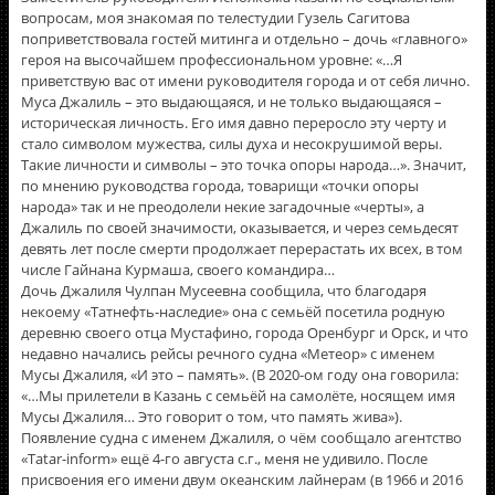
вопросам, моя знакомая по телестудии Гузель Сагитова
поприветствовала гостей митинга и отдельно – дочь «главного»
героя на высочайшем профессиональном уровне: «…Я
приветствую вас от имени руководителя города и от себя лично.
Муса Джалиль – это выдающаяся, и не только выдающаяся –
историческая личность. Его имя давно переросло эту черту и
стало символом мужества, силы духа и несокрушимой веры.
Такие личности и символы – это точка опоры народа…». Значит,
по мнению руководства города, товарищи «точки опоры
народа» так и не преодолели некие загадочные «черты», а
Джалиль по своей значимости, оказывается, и через семьдесят
девять лет после смерти продолжает перерастать их всех, в том
числе Гайнана Курмаша, своего командира…
Дочь Джалиля Чулпан Мусеевна сообщила, что благодаря
некоему «Татнефть-наследие» она с семьёй посетила родную
деревню своего отца Мустафино, города Оренбург и Орск, и что
недавно начались рейсы речного судна «Метеор» с именем
Мусы Джалиля, «И это – память». (В 2020-ом году она говорила:
«…Мы прилетели в Казань с семьëй на самолëте, носящем имя
Мусы Джалиля… Это говорит о том, что память жива»).
Появление судна с именем Джалиля, о чём сообщало агентство
«Tatar-inform» ещё 4-го августа с.г., меня не удивило. После
присвоения его имени двум океанским лайнерам (в 1966 и 2016