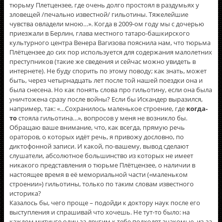
тюрьму Плетцензее, где очень долго простоял в раздумьях у
зловещей /печально известной/ гильотины. Тяжелейшие
чувства овладели мною…». Когда в 2009-ом году мы с дочерью
приезжали в Берлин, глава местного татаро-башкирского
культурного центра Венера Вагизова пояснила нам, что тюрьма
Плëтцензее до сих пор используется для содержания малолетних
преступников (такие же сведения и сейчас можно увидеть в
интернете). Не буду спорить по этому поводу; как знать, может
быть, через четырнадцать лет после той нашей поездки она и
была снесена. Но как понять слова про гильотину, если она была
уничтожена сразу после войны? Если бы Искандер выразился,
например, так: «…Сохранилось маленькое строение, где
когда-
то
стояла гильотина…», вопросов у меня не возникло бы.
Обращаю ваше внимание, что, как всегда, прямую речь
ораторов, о которых идёт речь, я привожу дословно, по
диктофонной записи. И какой, по-вашему, вывод сделают
слушатели, абсолютное большинство из которых не имеет
никакого представления о тюрьме Плëтцензее, о наличии в
настоящее время в её мемориальной части («маленьком
строении») гильотины, только по таким словам известного
историка?
Казалось бы, чего проще – подойди к доктору наук после его
выступления и спрашивай что хочешь. Не тут-то было: на
каждом митинге один за другим к тебе подходят знакомые, из-за