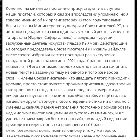
Конечно, на митингах постоянно присутствуют и выступают
наши писатели, которых я сам же впоследствии упоминаю, но я
говорю именно об их организаторах. В этом году таковыми
были названы Министерство культуры и Союз писателей РТ, но
автором сценария оказался один заслуженный деятель искусств
Татарстана (Фардия Сафаргалиева), а ведущим – другой
заслуженный деятель искусств (Ильдар Кыямов); действующий
на сегодня председатель Союза писателей РТ Ркаиль Зайдулла,
после своего избрания на этот пост один раз выступив со
стандартной речью на митинге 2021 года, больше на них не
появлялся. (Я его понимаю: сколько можно пытаться сочинить
новый текст на заданную тему из одного и того же набора
слов…). Члены Союза писателей, кто двадцать пятого приходит к
Кремлю, просто стоят вместе с прочими зрителями; двое-трое из
них произносят стандартные слова перед телекамерами для
вечерних выпусков телевизионных «Новостей», и ещё столько
же декламируют с трибуны свои очередные стихи ни о чём, но с
именем Джалиля. У меня нет желания постоянно иронизировать
над многими выступающими на августовских митингах, и я с
удовольствием закрыл бы этот наш сайт, но каждый год на них
приходится видеть попытки произнести всё более
«многоэтажные» комплименты одному и тому же герою.
Заместитель руководителя Исполкома Казани по социальным