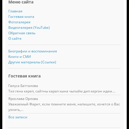
Меню сайта
Главная
Гостевая книга
Фотогалерея
Видеогалерея (YouTube)
Обратная связь
О сайте
Биографии и воспоминания
Книги и СМИ
Другие материалы (Ссылки)
Гостевая книга
Гөлүсә Батталова
Тиз генә кереп, сайтны карап кына чыгыйм дип кергән идем....
Ярослава Орлова
Уважаемый Фарит, если помните меня, напишите, хочется о Вас
узнать,...
Все записи