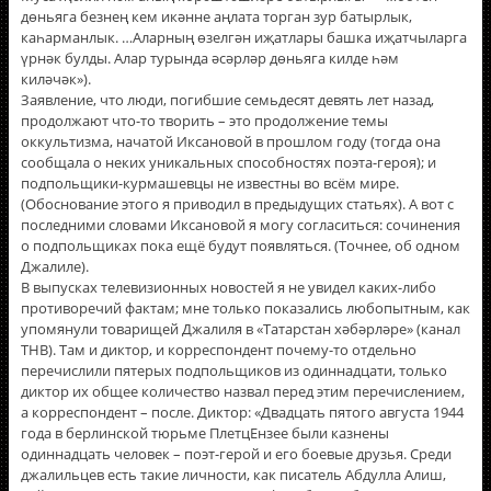
дөньяга безнең кем икәнне аңлата торган зур батырлык,
каһарманлык. …Аларның өзелгән иҗатлары башка иҗатчыларга
үрнәк булды. Алар турында әсәрләр дөньяга килде һәм
киләчәк»).
Заявление, что люди, погибшие семьдесят девять лет назад,
продолжают что-то творить – это продолжение темы
оккультизма, начатой Иксановой в прошлом году (тогда она
сообщала о неких уникальных способностях поэта-героя); и
подпольщики-курмашевцы не известны во всём мире.
(Обоснование этого я приводил в предыдущих статьях). А вот с
последними словами Иксановой я могу согласиться: сочинения
о подпольщиках пока ещё будут появляться. (Точнее, об одном
Джалиле).
В выпусках телевизионных новостей я не увидел каких-либо
противоречий фактам; мне только показались любопытным, как
упомянули товарищей Джалиля в «Татарстан хәбәрләре» (канал
ТНВ). Там и диктор, и корреспондент почему-то отдельно
перечислили пятерых подпольщиков из одиннадцати, только
диктор их общее количество назвал перед этим перечислением,
а корреспондент – после. Диктор: «Двадцать пятого августа 1944
года в берлинской тюрьме ПлетцЕнзее были казнены
одиннадцать человек – поэт-герой и его боевые друзья. Среди
джалильцев есть такие личности, как писатель Абдулла Алиш,