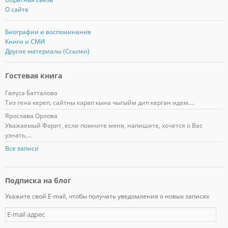
О сайте
Биографии и воспоминания
Книги и СМИ
Другие материалы (Ссылки)
Гостевая книга
Гөлүсә Батталова
Тиз генә кереп, сайтны карап кына чыгыйм дип кергән идем....
Ярослава Орлова
Уважаемый Фарит, если помните меня, напишите, хочется о Вас
узнать,...
Все записи
Подписка на блог
Укажите свой E-mail, чтобы получать уведомления о новых записях
E
-