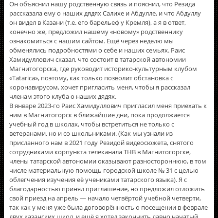
Он объяснил нашу родственную связь и пояснил, что Резида
рассказала ему о наших дядях Салихе и Абдулле, и что Абдуллу
он видел в Казани (т.е. его барельеф у Кремля), а я в ответ,
конечно же, предложил нашему «новому» родственнику
ознакомиться с нашим сайтом. Ещё через неделю мы
обменялись подробностями о себе и наших семьях. Раис
Хамидуллович сказал, что состоит в татарской автономии
Магнитогорска, где руководит историко-культурным клубом
«Tatarica», поэтому, как только позволит обстановка с
коронавирусом, хочет пригласить меня, чтобы я рассказал
членам этого клуба о наших дядях.
В январе 2023-го Раис Хамидуллович пригласил меня приехать к
ним в Магнитогорск в ближайшие дни, пока продолжается
учебный год в школах, чтобы встретиться не только с
ветеранами, но и со школьниками. (Как мы узнали из
присланного нам в 2021 году Резидой видеосюжета, снятого
сотрудниками корпункта телеканала ТНВ в Магнитогорске,
члены татарской автономии оказывают разностороннюю, в том
числе материальную помощь городской школе № 31 с целью
облегчения изучения её учениками татарского языка). Я с
благодарностью принял приглашение, но предложил отложить
свой приезд на апрель — начало четвёртой учебной четверти,
так как у меня уже была договорённость о посещении в феврале
двух казанских школ, и ещё я хотел закончить давно начатый