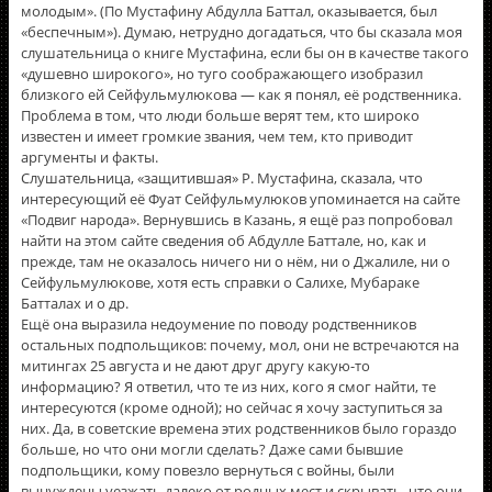
молодым». (По Мустафину Абдулла Баттал, оказывается, был
«беспечным»). Думаю, нетрудно догадаться, что бы сказала моя
слушательница о книге Мустафина, если бы он в качестве такого
«душевно широкого», но туго соображающего изобразил
близкого ей Сейфульмулюкова — как я понял, её родственника.
Проблема в том, что люди больше верят тем, кто широко
известен и имеет громкие звания, чем тем, кто приводит
аргументы и факты.
Слушательница, «защитившая» Р. Мустафина, сказала, что
интересующий её Фуат Сейфульмулюков упоминается на сайте
«Подвиг народа». Вернувшись в Казань, я ещё раз попробовал
найти на этом сайте сведения об Абдулле Баттале, но, как и
прежде, там не оказалось ничего ни о нём, ни о Джалиле, ни о
Сейфульмулюкове, хотя есть справки о Салихе, Мубараке
Батталах и о др.
Ещё она выразила недоумение по поводу родственников
остальных подпольщиков: почему, мол, они не встречаются на
митингах 25 августа и не дают друг другу какую-то
информацию? Я ответил, что те из них, кого я смог найти, те
интересуются (кроме одной); но сейчас я хочу заступиться за
них. Да, в советские времена этих родственников было гораздо
больше, но что они могли сделать? Даже сами бывшие
подпольщики, кому повезло вернуться с войны, были
вынуждены уезжать далеко от родных мест и скрывать, что они