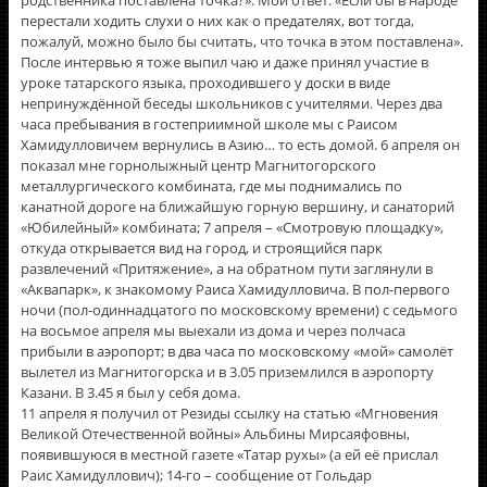
перестали ходить слухи о них как о предателях, вот тогда,
пожалуй, можно было бы считать, что точка в этом поставлена».
После интервью я тоже выпил чаю и даже принял участие в
уроке татарского языка, проходившего у доски в виде
непринуждённой беседы школьников с учителями. Через два
часа пребывания в гостеприимной школе мы с Раисом
Хамидулловичем вернулись в Азию… то есть домой. 6 апреля он
показал мне горнолыжный центр Магнитогорского
металлургического комбината, где мы поднимались по
канатной дороге на ближайшую горную вершину, и санаторий
«Юбилейный» комбината; 7 апреля – «Смотровую площадку»,
откуда открывается вид на город, и строящийся парк
развлечений «Притяжение», а на обратном пути заглянули в
«Аквапарк», к знакомому Раиса Хамидулловича. В пол-первого
ночи (пол-одиннадцатого по московскому времени) с седьмого
на восьмое апреля мы выехали из дома и через полчаса
прибыли в аэропорт; в два часа по московскому «мой» самолёт
вылетел из Магнитогорска и в 3.05 приземлился в аэропорту
Казани. В 3.45 я был у себя дома.
11 апреля я получил от Резиды ссылку на статью «Мгновения
Великой Отечественной войны» Альбины Мирсаяфовны,
появившуюся в местной газете «Татар рухы» (а ей её прислал
Раис Хамидуллович); 14-го – сообщение от Гольдар