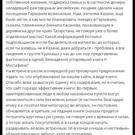
собственное желание, поддержка семьи и, в частности, дочери,
овладевшей разговорным английским, позднее сделали наше
посещение Германии возможным. Нам, жителям Казани, ещё
было легче, а как могли планировать поездку в Германию,
скажем, племянники Зинната Хасанова, проживающие в
деревне на другом краю Татарстана, не говоря уже о более
отдалённых местах? Какой информацией потомки
подпольщиков могли бы делиться на митингах, до которых,
если ты живёшь не в Казани, даже добраться – проблема, а все
сведения о группе Курмаша у нас до сих пор представлены
фактически в одной, безнадёжно устаревшей книге Р.
Мустафина?
На встрече в школе в очередной раз прозвучало предложение
издать то, что опубликовано на нашем сайте, в виде книги.
Спасибо всем за высокую оценку его содержания, но я считаю,
что сайт гораздо эффективнее книги. Во-первых,
заинтересованные люди в любом населённом пункте могут
ознакомиться с ним без всяких затрат (в частности, благодаря
этому я и посетил Магнитогорск); во-вторых, он постоянно
обновляется; в-третьих, на издание книги сначала придётся
потратить кругленькую сумму, не говоря уже о времени и силах,
а потом искать покупателей, и в конце концов начать
раздаривать её всем встречным. (И в конце концов «счастливые»
обладатели книги забудут, куда её положили).