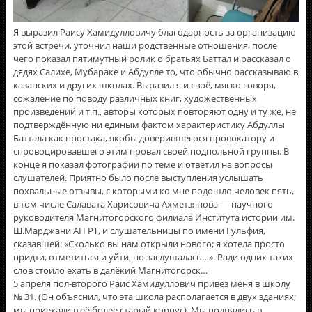
Я выразил Раису Хамидулловичу благодарность за организацию
этой встречи, уточнил наши родственные отношения, после
чего показал пятимутный ролик о братьях Баттал и рассказал о
дядях Салихе, Мубараке и Абдулле то, что обычно рассказываю в
казанских и других школах. Выразил я и своë, мягко говоря,
сожаление по поводу различных книг, художественных
произведений и т.п., авторы которых повторяют одну и ту же, не
подтверждённую ни единым фактом характеристику Абдуллы
Баттала как простака, якобы доверившегося провокатору и
спровоцировавшего этим провал своей подпольной группы. В
конце я показал фотографии по теме и ответил на вопросы
слушателей. Приятно было после выступления услышать
похвальные отзывы, с которыми ко мне подошло человек пять,
в том числе Салавата Харисовича Ахметзянова — научного
руководителя Магнитогорского филиала Института истории им.
Ш.Марджани АН РТ, и слушательницы по имени Гульфия,
сказавшей: «Сколько вы нам открыли нового; я хотела просто
придти, отметиться и уйти, но заслушалась…». Ради одних таких
слов стоило ехать в далёкий Магнитогорск…
5 апреля пол-второго Раис Хамидуллович привёз меня в школу
№ 31. (Он объяснил, что эта школа располагается в двух зданиях;
мы приехали в её более старый корпус). Мы поднялись в