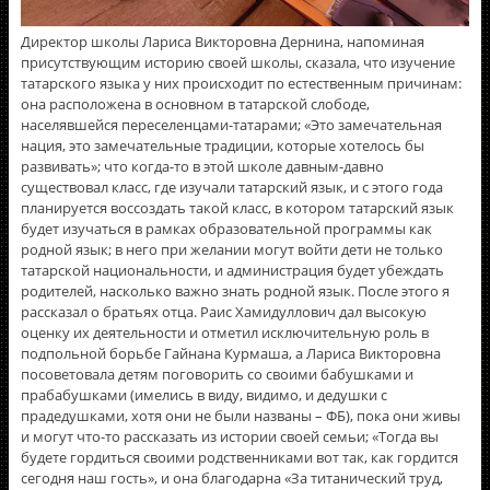
Директор школы Лариса Викторовна Дернина, напоминая
присутствующим историю своей школы, сказала, что изучение
татарского языка у них происходит по естественным причинам:
она расположена в основном в татарской слободе,
населявшейся переселенцами-татарами; «Это замечательная
нация, это замечательные традиции, которые хотелось бы
развивать»; что когда-то в этой школе давным-давно
существовал класс, где изучали татарский язык, и с этого года
планируется воссоздать такой класс, в котором татарский язык
будет изучаться в рамках образовательной программы как
родной язык; в него при желании могут войти дети не только
татарской национальности, и администрация будет убеждать
родителей, насколько важно знать родной язык. После этого я
рассказал о братьях отца. Раис Хамидуллович дал высокую
оценку их деятельности и отметил исключительную роль в
подпольной борьбе Гайнана Курмаша, а Лариса Викторовна
посоветовала детям поговорить со своими бабушками и
прабабушками (имелись в виду, видимо, и дедушки с
прадедушками, хотя они не были названы – ФБ), пока они живы
и могут что-то рассказать из истории своей семьи; «Тогда вы
будете гордиться своими родственниками вот так, как гордится
сегодня наш гость», и она благодарна «За титанический труд,