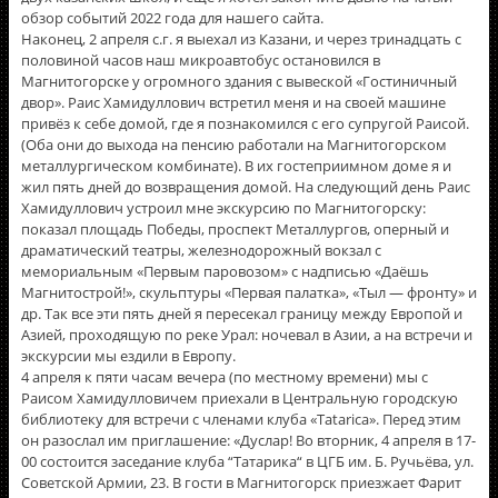
обзор событий 2022 года для нашего сайта.
Наконец, 2 апреля с.г. я выехал из Казани, и через тринадцать с
половиной часов наш микроавтобус остановился в
Магнитогорске у огромного здания с вывеской «Гостиничный
двор». Раис Хамидуллович встретил меня и на своей машине
привëз к себе домой, где я познакомился с его супругой Раисой.
(Оба они до выхода на пенсию работали на Магнитогорском
металлургическом комбинате). В их гостеприимном доме я и
жил пять дней до возвращения домой. На следующий день Раис
Хамидуллович устроил мне экскурсию по Магнитогорску:
показал площадь Победы, проспект Металлургов, оперный и
драматический театры, железнодорожный вокзал с
мемориальным «Первым паровозом» с надписью «Даёшь
Магнитострой!», скульптуры «Первая палатка», «Тыл — фронту» и
др. Так все эти пять дней я пересекал границу между Европой и
Азией, проходящую по реке Урал: ночевал в Азии, а на встречи и
экскурсии мы ездили в Европу.
4 апреля к пяти часам вечера (по местному времени) мы с
Раисом Хамидулловичем приехали в Центральную городскую
библиотеку для встречи с членами клуба «Tatarica». Перед этим
он разослал им приглашение: «Дуслар! Во вторник, 4 апреля в 17-
00 состоится заседание клуба “Татарика“ в ЦГБ им. Б. Ручьёва, ул.
Советской Армии, 23. В гости в Магнитогорск приезжает Фарит