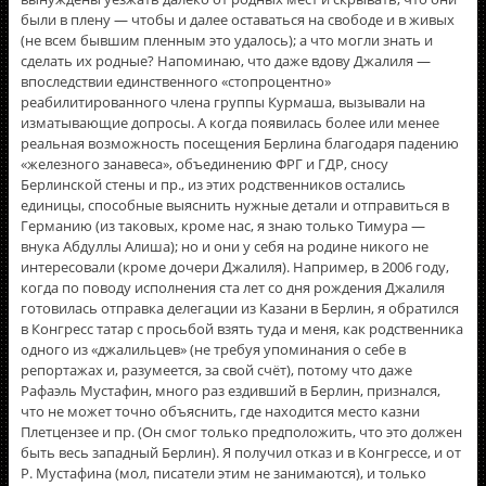
были в плену — чтобы и далее оставаться на свободе и в живых
(не всем бывшим пленным это удалось); а что могли знать и
сделать их родные? Напоминаю, что даже вдову Джалиля —
впоследствии единственного «стопроцентно»
реабилитированного члена группы Курмаша, вызывали на
изматывающие допросы. А когда появилась более или менее
реальная возможность посещения Берлина благодаря падению
«железного занавеса», объединению ФРГ и ГДР, сносу
Берлинской стены и пр., из этих родственников остались
единицы, способные выяснить нужные детали и отправиться в
Германию (из таковых, кроме нас, я знаю только Тимура —
внука Абдуллы Алиша); но и они у себя на родине никого не
интересовали (кроме дочери Джалиля). Например, в 2006 году,
когда по поводу исполнения ста лет со дня рождения Джалиля
готовилась отправка делегации из Казани в Берлин, я обратился
в Конгресс татар с просьбой взять туда и меня, как родственника
одного из «джалильцев» (не требуя упоминания о себе в
репортажах и, разумеется, за свой счёт), потому что даже
Рафаэль Мустафин, много раз ездивший в Берлин, признался,
что не может точно объяснить, где находится место казни
Плетцензее и пр. (Он смог только предположить, что это должен
быть весь западный Берлин). Я получил отказ и в Конгрессе, и от
Р. Мустафина (мол, писатели этим не занимаются), и только