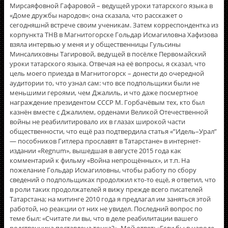
Мирсаяфовной Гафаровой – ведущей уроки татарского языка в
«Доме дружбы народов»; она сказала, что расскажет о
сегодняшнй встрече своим ученикам. Затем корреспондентка из
корпункта ТНВ в Магнитогорске Гольдар Исмагиловна Хафизова
взяла интервью у меня и у общественницы Гульсины
Минсалиховны Тагировой, ведущей в посëлке Первомайский
уроки татарского языка. Отвечая на её вопросы, я сказал, что
цель моего приезда в Магнитогорск – донести до очередной
аудитории то, что узнал сам: что все подпольщики были не
меньшими героями, чем Джалиль, и что даже посмертное
награждение президентом СССР М. Горбачëвым тех, кто был
казнён вместе с Джалилем, орденами Великой Отечественной
войны не реабилитировало их в глазах широкой части
общественности, что ещё раз подтвердила статья «”Идель–Урал”
— пособников Гитлера прославят в Татарстане» в интернет-
издании «Regnum», вышедшая в августе 2015 года как
комментарий к фильму «Война непрощённых», и т.п. На
пожелание Гольдар Исмагиловны, чтобы работу по сбору
сведений о подпольщиках продолжил кто-то ещё, я ответил, что
в роли таких продолжателей я вижу прежде всего писателей
Татарстана; на митинге 2010 года я предлагал им заняться этой
работой, но реакции от них не увидел. Последний вопрос по
теме был: «Считате ли вы, что в деле реабилитации вашего
родственника поставлена точка?». Мой ответ: «Если бы в народе