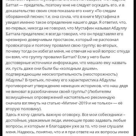
Баттал — предатель, поэтому мне не следует осуждать его, и в
доказательство своих слов показала его книгу «По следам
оборванной песни»; т.е. она сочла, что в книге Мустафина я
увидел именно такое определение нашего дяди. Я ответил, что,
во-первых, никогда не говорил, что Мустафин называл Абдуллу
Баттала предателем; я всегда говорил, что он представлял его
чрезмерно доверчивым простаком, который не распознал
провокатора и поэтому провалил свою группу; во-вторых,
почему тогда он избегал меня, не отвечая на мой вопрос: откуда
он взял, что группу провалил Баттал? Если у него были
достоверные источники информации, что мешало ему назвать
их, пусть даже они были бы «холодным душем»,
подтверждающим неосмотрительность (неосторожность)
Абдуллы? В-третьих, почему его характеристика Абдуллы
противоречит утверждению немецких историков, что наш дядя
не виноват в разоблачении своей группы? (Любителям
возмущённых опровержений настоятельно рекомендую
сначала взглянуть на статью «Митинг-2019 и не только» — её
вторую половину).
Здесь я хочу сделать важную оговорку. Все мои собеседники –
достойные, уважаемые люди, имеющие право задавать любые
вопросы, и которым я благодарен уже за то, что они слушали
меня. Надеюсь, понятно, что и я при ответе на их вопросы имею