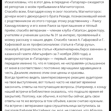
Исмагиловны, что в этот день в передаче «Татарлар» ожидается
её репортаж о моём пребывании в Магнитогорске.
Спасибо всем, благодаря кому я смог посетить Магнитогорск:
дочери моего двоюродного брата Резиде, познакомившей меня
с родственником из этого города; этому родственнику – Раису
Хамидулловичу и его жене Раисе за приглашение и тёплый
приём; спасибо ветеранам – членам клуба «Tatarica»; директору,
учителям и ученикам школы № 31 за интерес, проявленный к
моему рассказу о наших дядях. Спасибо также А. Гафаровой и Г.
Хафизовой за их профессионализм: статья в «Татар рухы»,
пожалуй, вторая (после статьи «Җәлилчеләрнең берсе эзеннән» в
казанской газете «Мәгърифәт» за 7 ноября 2009 года), а
видеорепортаж в «Татарлар» — первый, авторы которых
передали именно то, что я говорил, не «исправляя» услышанное
от меня в соответствии с постоянно звучащими здравицами в
честь Джалиля; именно этим они ценны и красивы.
Всегда приятно видеть заинтересованную реакцию аудитории
на твоё выступление, вот только часто не хватает времени
закончить ответы на поступающие вопросы. (Например, к концу
нашей встречи в библиотеке оказалось, что подошло время еë
закрытия). Поэтому, как обычно, я хотел бы сейчас дать свои
ответы на те же вопросы в том объёме, каком считаю нужным.
На встрече с ветеранами одна слушательница заступилась за
писателя Рафаэля Мустафина: он, мол, не говорил, что Абдулла