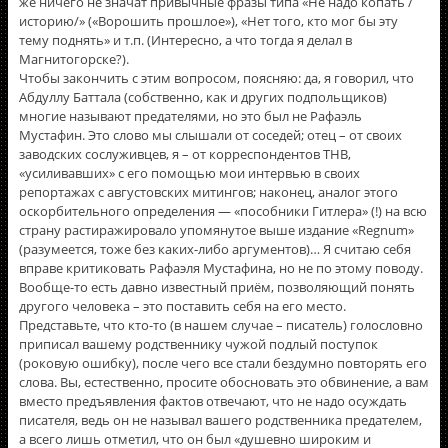
же ничего не значат привычные фразы типа «Не надо копать /
историю/» («Ворошить прошлое»), «Нет того, кто мог бы эту
тему поднять» и т.п. (Интересно, а что тогда я делал в
Магнитогорске?).
Чтобы закончить с этим вопросом, поясняю: да, я говорил, что
Абдуллу Баттала (собственно, как и других подпольщиков)
многие называют предателями, но это был не Рафаэль
Мустафин. Это слово мы слышали от соседей; отец – от своих
заводских сослуживцев, я – от корреспондентов ТНВ,
«усиливавших» с его помощью мои интервью в своих
репортажах с августовских митингов; наконец, аналог этого
оскорбительного определения — «пособники Гитлера» (!) на всю
страну растиражировало упомянутое выше издание «Regnum»
(разумеется, тоже без каких-либо аргументов)… Я считаю себя
вправе критиковать Рафаэля Мустафина, но не по этому поводу.
Вообще-то есть давно известный приём, позволяющий понять
другого человека – это поставить себя на его место.
Представьте, что кто-то (в нашем случае – писатель) голословно
приписал вашему родственнику чужой подлый поступок
(роковую ошибку), после чего все стали бездумно повторять его
слова. Вы, естественно, просите обосновать это обвинение, а вам
вместо предъявления фактов отвечают, что не надо осуждать
писателя, ведь он не называл вашего родственника предателем,
а всего лишь отметил, что он был «душевно широким и