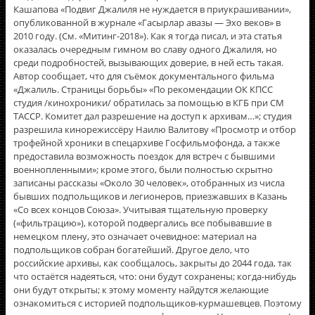
Кашапова «Подвиг Джалиля не нуждается в приукрашивании»,
опубликованной в журнале «Гасырлар авазы — Эхо веков» в
2010 году. (См. «Митинг-2018»). Как я тогда писал, и эта статья
оказалась очередным гимном во славу одного Джалиля, но
среди подробностей, вызывающих доверие, в ней есть такая.
Автор сообщает, что для съёмок документального фильма
«Джалиль. Страницы борьбы» «По рекомендации ОК КПСС
студия /кинохроники/ обратилась за помощью в КГБ при СМ
ТАССР. Комитет дал разрешение на доступ к архивам…»; студия
разрешила кинорежиссёру Наилю Валитову «Просмотр и отбор
трофейной хроники в спецархиве Госфильмофонда, а также
предоставила возможность поездок для встреч с бывшими
военнопленными»; кроме этого, были полностью скрытно
записаны рассказы «Около 30 человек», отобранных из числа
бывших подпольщиков и легионеров, приезжавших в Казань
«Со всех концов Союза». Учитывая тщательную проверку
(«фильтрацию»), которой подвергались все побывавшие в
немецком плену, это означает очевидное: материал на
подпольщиков собран богатейший. Другое дело, что
российские архивы, как сообщалось, закрыты до 2044 года, так
что остаётся надеяться, что: они будут сохранены; когда-нибудь
они будут открыты; к этому моменту найдутся желающие
ознакомиться с историей подпольщиков-курмашевцев. Поэтому