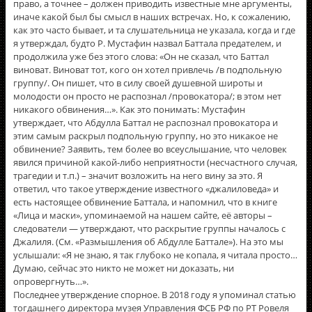
право, а точнее – должен приводить известные мне аргументы,
иначе какой был бы смысл в наших встречах. Но, к сожалению,
как это часто бывает, и та слушательница не указала, когда и где
я утверждал, будто Р. Мустафин назвал Баттала предателем, и
продолжила уже без этого слова: «Он не сказал, что Баттал
виноват. Виноват тот, кого он хотел привлечь /в подпольную
группу/. Он пишет, что в силу своей душевной широты и
молодости он просто не распознал /провокатора/; в этом нет
никакого обвинения…». Как это понимать: Мустафин
утверждает, что Абдулла Баттал не распознал провокатора и
этим самым раскрыл подпольную группу, но это никакое не
обвинение? Заявить, тем более во всеуслышание, что человек
явился причиной какой-либо неприятности (несчастного случая,
трагедии и т.п.) – значит возложить на него вину за это. Я
ответил, что такое утверждение известного «джалиловеда» и
есть настоящее обвинение Баттала, и напомнил, что в книге
«Лица и маски», упоминаемой на нашем сайте, еë авторы –
следователи — утверждают, что раскрытие группы началось с
Джалиля. (См. «Размышления об Абдулле Баттале»). На это мы
услышали: «Я не знаю, я так глубоко не копала, я читала просто…
Думаю, сейчас это никто не может ни доказать, ни
опровергнуть…».
Последнее утверждение спорное. В 2018 году я упоминал статью
тогдашнего директора музея Управления ФСБ РФ по РТ Ровеля