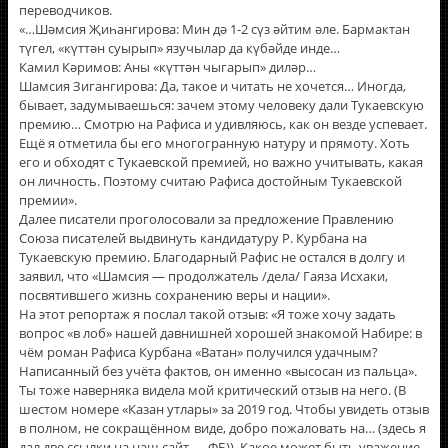
переводчиков.
«…Шәмсия Җиһангирова: Мин дә 1-2 сүз әйтим әле. Бармактан
түгел, «күттән суырып» язучылар да күбәйде инде…
Камил Кәримов: Аны «күттән чыгарып» диләр…
Шамсия Зигангирова: Да, такое и читать не хочется… Иногда,
бывает, задумываешься: зачем этому человеку дали Тукаевскую
премию… Смотрю на Рафиса и удивляюсь, как он везде успевает.
Ещё я отметила бы его многогранную натуру и прямоту. Хоть
его и обходят с Тукаевской премией, но важно учитывать, какая
он личность. Поэтому считаю Рафиса достойным Тукаевской
премии».
Далее писатели проголосовали за предложение Правлению
Союза писателей выдвинуть кандидатуру Р. Курбана на
Тукаевскую премию. Благодарный Рафис не остался в долгу и
заявил, что «Шамсия — продолжатель /дела/ Гаяза Исхаки,
посвятившего жизнь сохранению веры и нации».
На этот репортаж я послал такой отзыв: «Я тоже хочу задать
вопрос «в лоб» нашей давнишней хорошей знакомой Набире: в
чём роман Рафиса Курбана «Ватан» получился удачным?
Написанный без учёта фактов, он именно «высосан из пальца».
Ты тоже наверняка видела мой критический отзыв на него. (В
шестом номере «Казан утлары» за 2019 год. Чтобы увидеть отзыв
в полном, не сокращённом виде, добро пожаловать на… (здесь я
дал две ссылки на наш сайт — ФБ)). Какое может быть уважение