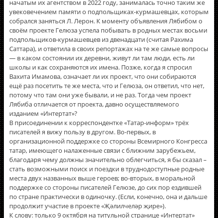
начатым их агентством в 2022 году, занималась точно таким же
увековечением памяти о подпольщиках-курмашевцах, которым
собрался заняться Л. Лерон. К моменту объявления Лябибом о
своём проекте Гелюза успела побывать в родных местах восьми
подпольщиков-курмашевцев из двенадцати (считая Рахима
Саттара), и ответила в своих репортажах на те же самые вопросы
— в каком состоянии их деревни, живут ли там люди, есть ли
школы и как сохраняются их имена. Позже, когда я спросил
Вахита Имамова, означает ли их проект, что они собираются
ещё раз посетить те же места, что и Гелюза, он ответил, что нет,
потому что там они уже бывали, и не раз. Тогда чем проект
Лябиба отличается от проекта, давно осуществляемого
изданием «Интертат»?
В присоединении к корреспондентке «Татар-информ» трёх
писателей я вижу пользу в другом. Во-первых, в
организационной поддержке со стороны Всемирного Конгресса
татар, имеющего налаженные связи с ближним зарубежьем,
благодаря чему должны значительно облегчиться, я бы сказал –
стать возможными поиск и поездки в труднодоступные родные
места двух названных выше героев; во-вторых, в моральной
поддержке со стороны писателей Гелюзе, до сих пор ездившей
по стране практически в одиночку. (Если, конечно, она и дальше
продолжит участие в проекте «Җәлилчеләр җире»).
К слову: только 9 октября на титульной странице «Интертат»