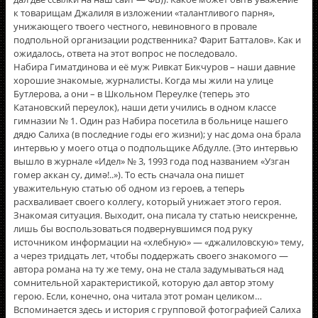
к товарищам Джалиля в изложении «талантливого парня»,
унижающего твоего честного, невиновного в провале
подпольной организации родственника? Фарит Батталов». Как и
ожидалось, ответа на этот вопрос не последовало.
Набира Гиматдинова и её муж Ривкат Бикчуров – наши давние
хорошие знакомые, журналисты. Когда мы жили на улице
Бутлерова, а они – в Школьном Переулке (теперь это
Катановский переулок), наши дети учились в одном классе
гимназии № 1. Один раз Набира посетила в больнице нашего
дядю Салиха (в последние годы его жизни); у нас дома она брала
интервью у моего отца о подпольщике Абдулле. (Это интервью
вышло в журнале «Идел» № 3, 1993 года под названием «Узган
гомер аккан су, димә!..»). То есть сначала она пишет
уважительную статью об одном из героев, а теперь
расхваливает своего коллегу, который унижает этого героя.
Знакомая ситуация. Выходит, она писала ту статью неискренне,
лишь бы воспользоваться подвернувшимся под руку
источником информации на «хлебную» — «джалиловскую» тему,
а через тридцать лет, чтобы поддержать своего знакомого —
автора романа на ту же тему, она не стала задумываться над
сомнительной характеристикой, которую дал автор этому
герою. Если, конечно, она читала этот роман целиком…
Вспоминается здесь и история с групповой фотографией Салиха