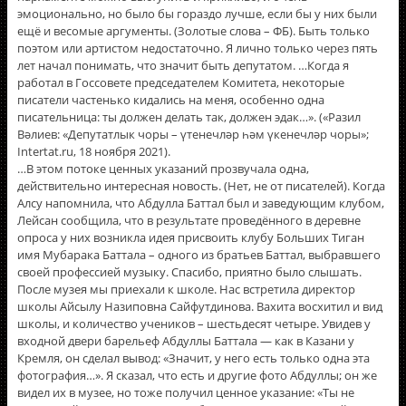
эмоционально, но было бы гораздо лучше, если бы у них были
ещё и весомые аргументы. (Золотые слова – ФБ). Быть только
поэтом или артистом недостаточно. Я лично только через пять
лет начал понимать, что значит быть депутатом. …Когда я
работал в Госсовете председателем Комитета, некоторые
писатели частенько кидались на меня, особенно одна
писательница: ты должен делать так, должен эдак…». («Разил
Вәлиев: «Депутатлык чоры – үтенечләр һәм үкенечләр чоры»;
Intertat.ru, 18 ноября 2021).
…В этом потоке ценных указаний прозвучала одна,
действительно интересная новость. (Нет, не от писателей). Когда
Алсу напомнила, что Абдулла Баттал был и заведующим клубом,
Лейсан сообщила, что в результате проведённого в деревне
опроса у них возникла идея присвоить клубу Больших Тиган
имя Мубарака Баттала – одного из братьев Баттал, выбравшего
своей профессией музыку. Спасибо, приятно было слышать.
После музея мы приехали к школе. Нас встретила директор
школы Айсылу Назиповна Сайфутдинова. Вахита восхитил и вид
школы, и количество учеников – шестьдесят четыре. Увидев у
входной двери барельеф Абдуллы Баттала — как в Казани у
Кремля, он сделал вывод: «Значит, у него есть только одна эта
фотография…». Я сказал, что есть и другие фото Абдуллы; он же
видел их в музее, но тоже получил ценное указание: «Ты не