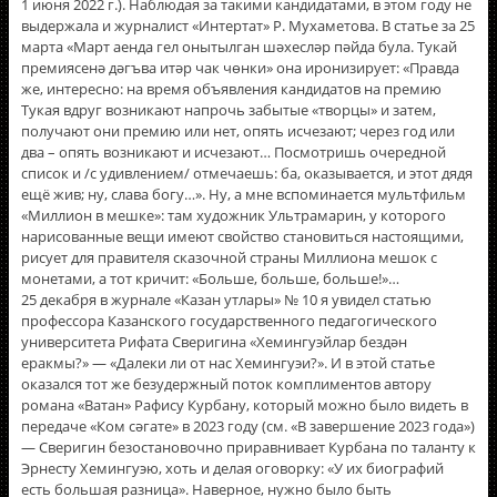
1 июня 2022 г.). Наблюдая за такими кандидатами, в этом году не
выдержала и журналист «Интертат» Р. Мухаметова. В статье за 25
марта «Март аенда гел онытылган шәхесләр пәйда була. Тукай
премиясенә дәгъва итәр чак чөнки» она иронизирует: «Правда
же, интересно: на время объявления кандидатов на премию
Тукая вдруг возникают напрочь забытые «творцы» и затем,
получают они премию или нет, опять исчезают; через год или
два – опять возникают и исчезают… Посмотришь очередной
список и /с удивлением/ отмечаешь: ба, оказывается, и этот дядя
ещë жив; ну, слава богу…». Ну, а мне вспоминается мультфильм
«Миллион в мешке»: там художник Ультрамарин, у которого
нарисованные вещи имеют свойство становиться настоящими,
рисует для правителя сказочной страны Миллиона мешок с
монетами, а тот кричит: «Больше, больше, больше!»…
25 декабря в журнале «Казан утлары» № 10 я увидел статью
профессора Казанского государственного педагогического
университета Рифата Сверигина «Хемингуэйлар бездән
еракмы?» — «Далеки ли от нас Хемингуэи?». И в этой статье
оказался тот же безудержный поток комплиментов автору
романа «Ватан» Рафису Курбану, который можно было видеть в
передаче «Ком сәгате» в 2023 году (см. «В завершение 2023 года»)
— Сверигин безостановочно приравнивает Курбана по таланту к
Эрнесту Хемингуэю, хоть и делая оговорку: «У их биографий
есть большая разница». Наверное, нужно было быть