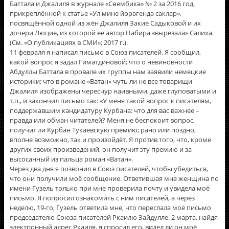
Баттала и Джалиля в журнале «Сөембикә» № 2 за 2016 год,
прикреплённой к статье «Ул мине йөрәгендә саклар»,
посвящённой одной из жён Джалиля Закие Садыковой и их
дочери Люцие, из которой еë автор Набира «вырезала» Салиха.
(См. «О публикациях в СМИ»; 2017 г.).
11 февраля я написал письмо в Союз писателей. Я сообщил,
какой вопрос я задал Гиматдиновой; что о невиновности
Абдуллы Баттала в провале их группы нам заявили немецкие
историки; что в романе «Ватан» чуть ли не все товарищи
Джалиля изображены чересчур наивными, даже глуповатыми и
т.п., и закончил письмо так: «У меня такой вопрос к писателям,
поддержавшим кандидатуру Курбана: что для вас важнее –
правда или обман читателей? Меня не беспокоит вопрос,
получит ли Курбан Тукаевскую премию; рано или поздно,
вполне возможно, так и произойдёт. Я против того, что, кроме
других своих произведений, он получит эту премию и за
высосанный из пальца роман «Ватан».
Через два дня я позвонил в Союз писателей, чтобы убедиться,
что они получили моё сообщение. Ответившая мне женщина по
имени Гузель только при мне проверила почту и увидела моё
письмо. Я попросил ознакомить с ним писателей, а через
неделю, 19-го, Гузель ответила мне, что переслала моё письмо
председателю Союза писателей Ркаилю Зайдулле. 2 марта, найдя
электронный адрес Ркаиля, я спросил его, видел ли он моё