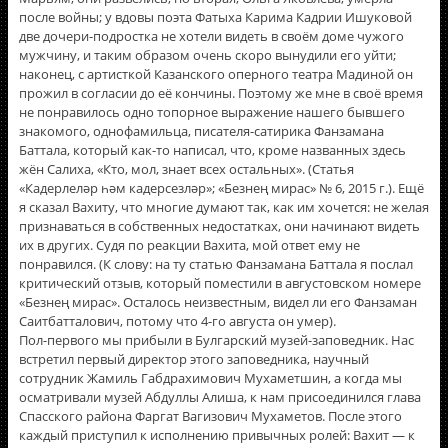
после войны; у вдовы поэта Фатыха Карима Кадрии Ишуковой
две дочери-подростка не хотели видеть в своëм доме чужого
мужчину, и таким образом очень скоро вынудили его уйти;
наконец, с артисткой Казанского оперного театра Мадиной он
прожил в согласии до еë кончины. Поэтому же мне в своë время
не понравилось одно топорное выражение нашего бывшего
знакомого, однофамильца, писателя-сатирика Фанзамана
Баттала, который как-то написал, что, кроме названных здесь
жëн Салиха, «Кто, мол, знает всех остальных». (Статья
«Кадерлеләр һәм кадерсезләр»; «Безнең мирас» № 6, 2015 г.). Ещë
я сказал Вахиту, что многие думают так, как им хочется: не желая
признаваться в собственных недостатках, они начинают видеть
их в других. Судя по реакции Вахита, мой ответ ему не
понравился. (К слову: на ту статью Фанзамана Баттала я послал
критический отзыв, который поместили в августовском номере
«Безнең мирас». Осталось неизвестным, видел ли его Фанзаман
Саитбатталович, потому что 4-го августа он умер).
Пол-первого мы прибыли в Булгарский музей-заповедник. Нас
встретил первый директор этого заповедника, научный
сотрудник Жамиль Габдрахимович Мухаметшин, а когда мы
осматривали музей Абдуллы Алиша, к нам присоединился глава
Спасского района Фаргат Вагизович Мухаметов. После этого
каждый приступил к исполнению привычных ролей: Вахит — к