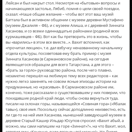
Лейсан и был накрыт стол. Несмотря на «бытовые» вопросы и
начинающееся застолье, Лябиб, помня о цели своей поездки,
сказал: «Наше общее желание – чтобы вот этот ваш музей
Баттала был в активном общении с музеем деревни Мустафино
(музеем Джалиля – ФБ), и с музеем Алиша, и с деревней Зинната
Хасанова, и со всеми одиннадцатью районами (родиной всех
курмашевцев – ФБ). Вот как бы претворить это в жизнь, чтобы
вы «варились» в этом все вместе…». Вахит вспомнил, как
«прочитал лекцию», т.е. дал взбучку неназванному начальнику
отдела культуры, посоветовав ему брать пример с музея
Зинната Хасанова (в Сармановском районе), на сегодня
являющегося образцом для всего Татарстана, а для этого –
«брать за горло» руководство района, после чего плавно,
незаметно перешёл на любимую тему всех редакторов – как
нужно легко заменять не совсем ясные эпизоды истории на
придуманные, но «красивые». В Сармановском районе им,
конечно, тоже рассказали о существовавшем у них поверии, что
покидавшие родной край люди, чтобы снова вернуться туда,
писали на склонах горы, называющейся «Совиная гора» («Ябалак
тавы»), своё имя. Поскольку сейчас доподлинно неизвестно, есть
ли где-то на ней имя Хасанова, нынешний заведующий музеем в
деревне Старый Кашир Ильдар Юсупов спросил: «Вахит абый, а
можно, мы сами напишем на горе «Зиннат»?», на что Вахит, мол,
ответил ему: «Конечно, ради легенды всё можно!». Но Лилия