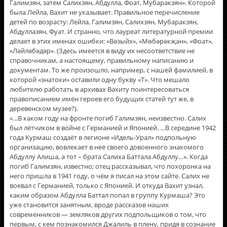
Галимзян, затем Салихзян, Абдулла, Фоат, Мубаракзян». Которой
была Лейла, Вахит не указывает. Правильное перечисление
детей по возрасту: Лейла, Галимзян, Салихзян, Мубаракзян,
Абдуллазян, Фуат. И странно, что лауреат литературной премии
делает в этих именах ошибки: «Вәзыйх», «Мөбәрәкҗан», «Фоат»,
«Ләйләбәдәр». (Здесь имеется в виду их несоответствие не
справочникам, а настоящему, правильному написанию и
документам. То же произошло, например, с нашей фамилией, в
которой «знатоки» оставили одну букву «Т». Что мешало
любителю работать в архивах Вахиту поинтересоваться
правописанием имëн героев его будущих статей тут же, в
деревенском музее?).
«…В каком году на фронте погиб Галимзян, неизвестно. Салих
был лётчиком в войне с Германией и Японией. …В середине 1942
года Курмаш создаёт в легионе «Идель-Урал» подпольную
организацию, вовлекает в неё своего довоенного знакомого
Абдуллу Алиша, а тот – брата Салиха Баттала Абдуллу…». Когда
погиб Галимзян, известно; отец рассказывал, что похоронка на
него пришла в 1941 году, о чём я писал на этом сайте. Салих не
воевал с Германией, только с Японией. И откуда Вахит узнал,
каким образом Абдулла Баттал попал в группу Курмаша? Это
уже становится занятным, вроде рассказов наших
современников — земляков других подпольщиков о том, что
первым, с кем познакомился Джалиль в плену, придя в сознание