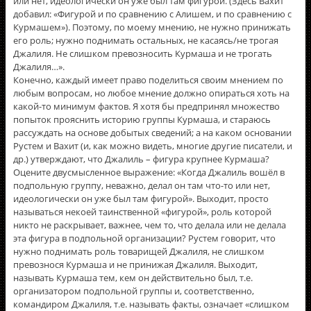
или нет, идеологически он уже был там фигурой. (Здесь Вахит
добавил: «Фигурой и по сравнению с Алишем, и по сравнению с
Курмашем»). Поэтому, по моему мнению, не нужно принижать
его роль; нужно поднимать остальных, не касаясь/не трогая
Джалиля. Не слишком превозносить Курмаша и не трогать
Джалиля…».
Конечно, каждый имеет право поделиться своим мнением по
любым вопросам, но любое мнение должно опираться хоть на
какой-то минимум фактов. Я хотя бы предпринял множество
попыток прояснить историю группы Курмаша, и стараюсь
рассуждать на основе добытых сведений; а на каком основании
Рустем и Вахит (и, как можно видеть, многие другие писатели, и
др.) утверждают, что Джалиль – фигура крупнее Курмаша?
Оцените двусмысленное выражение: «Когда Джалиль вошёл в
подпольную группу, неважно, делал он там что-то или нет,
идеологически он уже был там фигурой». Выходит, просто
называться некоей таинственной «фигурой», роль которой
никто не раскрывает, важнее, чем то, что делала или не делала
эта фигура в подпольной организации? Рустем говорит, что
нужно поднимать роль товарищей Джалиля, не слишком
превознося Курмаша и не принижая Джалиля. Выходит,
называть Курмаша тем, кем он действительно был, т.е.
организатором подпольной группы и, соответственно,
командиром Джалиля, т.е. называть факты, означает «слишком