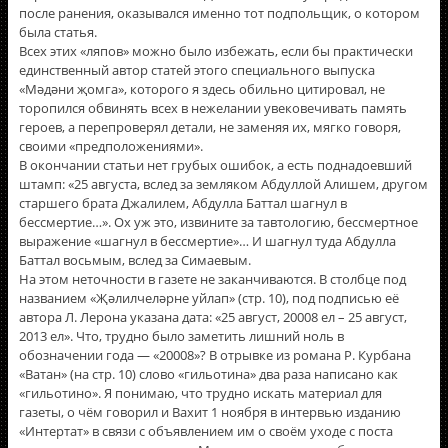
после ранения, оказывался именно тот подпольщик, о котором
была статья.
Всех этих «ляпов» можно было избежать, если бы практически
единственный автор статей этого специального выпуска
«Мәдәни җомга», которого я здесь обильно цитировал, не
торопился обвинять всех в нежелании увековечивать память
героев, а перепроверял детали, не заменяя их, мягко говоря,
своими «предположениями».
В окончании статьи нет грубых ошибок, а есть поднадоевший
штамп: «25 августа, вслед за земляком Абдуллой Алишем, другом
старшего брата Джалилем, Абдулла Баттал шагнул в
бессмертие…». Ох уж это, извините за тавтологию, бессмертное
выражение «шагнул в бессмертие»… И шагнул туда Абдулла
Баттал восьмым, вслед за Симаевым.
На этом неточности в газете не заканчиваются. В столбце под
названием «Җәлилчеләрне уйлап» (стр. 10), под подписью её
автора Л. Лерона указана дата: «25 август, 20008 ел – 25 август,
2013 ел». Что, трудно было заметить лишний ноль в
обозначении года — «20008»? В отрывке из романа Р. Курбана
«Ватан» (на стр. 10) слово «гильотина» два раза написано как
«гильотино». Я понимаю, что трудно искать материал для
газеты, о чём говорил и Вахит 1 ноября в интервью изданию
«Интертат» в связи с объявлением им о своём уходе с поста