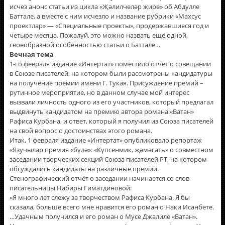
исчез анонс статьи из цикла «Җәлилчеләр җире» об Абдулле
Баттале, а вместе с ним исчезло и название рубрики «Махсус
проектлар» — «Специальные проекты», продержавшиеся год и
четыре месяца. Пожалуй, это можно назвать ещë одной,
своеобразной особенностью статьи о Баттале…
Вечная тема
1-го февраля издание «Интертат» поместило отчëт о совещании
в Союзе писателей, на котором были рассмотрены кандидатуры
на получение премии имени Г. Тукая. Присуждение премий –
рутинное мероприятие, но в данном случае мой интерес
вызвали личность одного из его участников, который предлагал
выдвинуть кандидатом на премию автора романа «Ватан»
Рафиса Курбана, и ответ, который я получил из Союза писателей
на свой вопрос о достоинствах этого романа.
Итак, 1 февраля издание «Интертат» опубликовало репортаж
«Язучылар премия «бүлә»: «Күпсенмик, җәмәгать» о совместном
заседании творческих секций Союза писателей РТ, на котором
обсуждались кандидаты на различные премии.
Стенографический отчёт о заседании начинается со слов
писательницы Набиры Гиматдиновой:
«Я много лет слежу за творчеством Рафиса Курбана. Я бы
сказала, больше всего мне нравится его роман о Наки Исанбете.
…Удачным получился и его роман о Мусе Джалиле «Ватан».