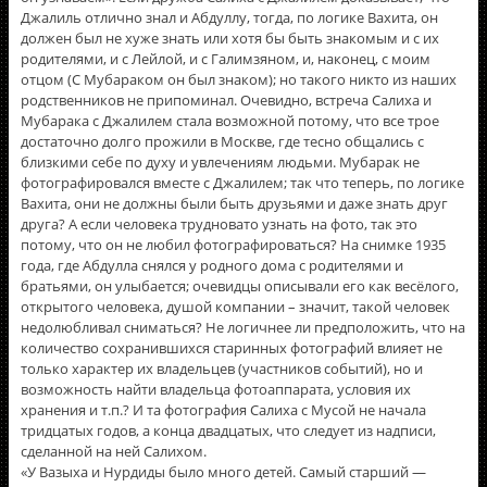
Джалиль отлично знал и Абдуллу, тогда, по логике Вахита, он
должен был не хуже знать или хотя бы быть знакомым и с их
родителями, и с Лейлой, и с Галимзяном, и, наконец, с моим
отцом (С Мубараком он был знаком); но такого никто из наших
родственников не припоминал. Очевидно, встреча Салиха и
Мубарака с Джалилем стала возможной потому, что все трое
достаточно долго прожили в Москве, где тесно общались с
близкими себе по духу и увлечениям людьми. Мубарак не
фотографировался вместе с Джалилем; так что теперь, по логике
Вахита, они не должны были быть друзьями и даже знать друг
друга? А если человека трудновато узнать на фото, так это
потому, что он не любил фотографироваться? На снимке 1935
года, где Абдулла снялся у родного дома с родителями и
братьями, он улыбается; очевидцы описывали его как весёлого,
открытого человека, душой компании – значит, такой человек
недолюбливал сниматься? Не логичнее ли предположить, что на
количество сохранившихся старинных фотографий влияет не
только характер их владельцев (участников событий), но и
возможность найти владельца фотоаппарата, условия их
хранения и т.п.? И та фотография Салиха с Мусой не начала
тридцатых годов, а конца двадцатых, что следует из надписи,
сделанной на ней Салихом.
«У Вазыха и Нурдиды было много детей. Самый старший —