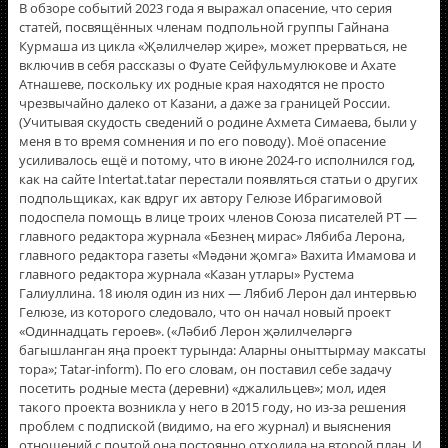
В обзоре событий 2023 года я выражал опасение, что серия
статей, посвящённых членам подпольной группы Гайнана
Курмаша из цикла «Җәлилчеләр җире», может прерваться, не
включив в себя рассказы о Фуате Сейфульмулюкове и Ахате
Атнашеве, поскольку их родные края находятся не просто
чрезвычайно далеко от Казани, а даже за границей России.
(Учитывая скудость сведений о родине Ахмета Симаева, были у
меня в то время сомнения и по его поводу). Моё опасение
усиливалось ещё и потому, что в июне 2024-го исполнился год,
как на сайте Intertat.tatar перестали появляться статьи о других
подпольщиках, как вдруг их автору Гелюзе Ибрагимовой
подоспела помощь в лице троих членов Союза писателей РТ —
главного редактора журнала «Безнең мирас» Лябиба Лерона,
главного редактора газеты «Мәдәни җомга» Вахита Имамова и
главного редактора журнала «Казан утлары» Рустема
Галиуллина. 18 июля один из них — Лябиб Лерон дал интервью
Гелюзе, из которого следовало, что он начал новый проект
«Одиннадцать героев». («Ләбиб Лерон җәлилчеләргә
багышланган яңа проект турында: Аларны оныттырмау максаты
тора»; Tatar-inform). По его словам, он поставил себе задачу
посетить родные места (деревни) «джалильцев»; мол, идея
такого проекта возникла у него в 2015 году, но из-за решения
проблем с подпиской (видимо, на его журнал) и выяснения
отношений с почтой она постоянно отходила на второй план. И