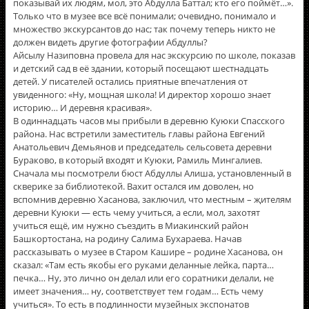
показывай их людям, мол, это Абдулла Баттал; кто его поймёт…».
Только что в музее все всё понимали; очевидно, понимало и
множество экскурсантов до нас; так почему теперь никто не
должен видеть другие фотографии Абдуллы?
Айсылу Назиповна провела для нас экскурсию по школе, показав
и детский сад в её здании, который посещают шестнадцать
детей. У писателей остались приятные впечатления от
увиденного: «Ну, мощная школа! И директор хорошо знает
историю… И деревня красивая».
В одиннадцать часов мы прибыли в деревню Куюки Спасского
района. Нас встретили заместитель главы района Евгений
Анатольевич Демьянов и председатель сельсовета деревни
Бураково, в который входят и Куюки, Рамиль Мингалиев.
Сначала мы посмотрели бюст Абдуллы Алиша, установленный в
скверике за библиотекой. Вахит остался им доволен, но
вспомнив деревню Хасанова, заключил, что местным – җителям
деревни Куюки — есть чему учиться, а если, мол, захотят
учиться ещё, им нужно съездить в Миакинский район
Башкортостана, на родину Салима Бухараева. Начав
рассказывать о музее в Старом Кашире – родине Хасанова, он
сказал: «Там есть якобы его руками деланные лейка, парта…
печка… Ну, это лично он делал или его соратники делали, не
имеет значения… ну, соответствует тем годам… Есть чему
учиться». То есть в подлинности музейных экспонатов