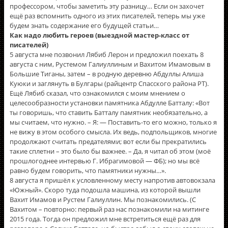
профессором, чтобы заметить эту разницу… Если он захочет
ещë раз вспомнить одного из этих писателей, теперь мы уже
будем знать содержание его будущей статьи…
Как надо любить героев (выездной мастер-класс от
писателей)
5 августа мне позвонил Лябиб Лерон и предложил поехать 8
августа с ним, Рустемом Галиуллиным и Вахитом Имамовым в
Большие Тиганы, затем – в родную деревню Абдуллы Алиша
Куюки и заглянуть в Булгары (райцентр Спасского района РТ).
Ещё Лябиб сказал, что ознакомился с моим мнением о
целесообразности установки памятника Абдулле Батталу: «Вот
ты говоришь, что ставить Батталу памятник необязательно, а
мы считаем, что нужно. – Я: — Поставить-то его можно, только я
не вижу в этом особого смысла. Их ведь, подпольщиков, многие
продолжают считать предателями; вот если бы прекратились
такие сплетни – это было бы важнее. – Да, я читал об этом (моё
прошлогоднее интервью Г. Ибрагимовой — ФБ); но мы всё
равно будем говорить, что памятники нужны…».
8 августа я пришёл к условленному месту напротив автовокзала
«Южный». Скоро туда подошла машина, из которой вышли
Вахит Имамов и Рустем Галиуллин. Мы познакомились. (С
Вахитом – повторно: первый раз нас познакомили на митинге
2015 года. Тогда он предложил мне встретиться ещё раз для