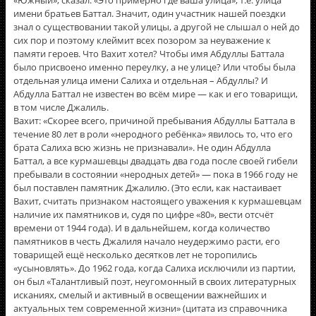
«Южный», сказал: «Это примерно где ваша улица», т.е. улица
имени братьев Баттал. Значит, один участник нашей поездки
знал о существовании такой улицы, а другой не слышал о ней до
сих пор и поэтому клеймит всех позором за неуважение к
памяти героев. Что Вахит хотел? Чтобы имя Абдуллы Баттала
было присвоено именно переулку, а не улице? Или чтобы была
отдельная улица имени Салиха и отдельная – Абдуллы? И
Абдулла Баттал не известен во всём мире — как и его товарищи,
в том числе Джалиль.
Вахит: «Скорее всего, причиной пребывания Абдуллы Баттала в
течение 80 лет в роли «неродного ребёнка» явилось то, что его
брата Салиха всю жизнь не признавали». Не один Абдулла
Баттал, а все курмашевцы двадцать два года после своей гибели
пребывали в состоянии «неродных детей» — пока в 1966 году не
был поставлен памятник Джалилю. (Это если, как настаивает
Вахит, считать признаком настоящего уважения к курмашевцам
наличие их памятников и, судя по цифре «80», вести отсчëт
времени от 1944 года). И в дальнейшем, когда количество
памятников в честь Джалиля начало неудержимо расти, его
товарищей ещё несколько десятков лет не торопились
«усыновлять». До 1962 года, когда Салиха исключили из партии,
он был «Талантливый поэт, неугомонный в своих литературных
исканиях, смелый и активный в освещении важнейших и
актуальных тем современной жизни» (цитата из справочника