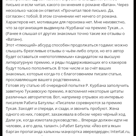
письмо и если читал, какого он мнения о романе «Ватан». Через
несколько часов он ответил: «Прочитал твоё письмо. Да,
согласен с тобой. В этом сочинении нет ничего от романа.
Характеров нет, мотивации для героизма нет. Мне неизвестно,
что за организация выдвинула /Курбана/ на премию Тукая…».
(Ранее я слышал от других знакомых точно такие же отзывы о
«Ватан»).
Этот «тлеющий» абсурд способен продолжаться годами: можно
слышать брезгливые отзывы о чьём-либо опусе, но его автор
будет оставаться «непотопляемым» кандидатом на высшую
литературную премию, и ряды поддерживающих его клакеров
будут только пополняться. В том числе и за счёт ваших
знакомых, которые когда-то с благоговением писали статьи,
прославляющие вашего родственника.
Готовя эту статью об очередной попытке Р. Курбана заполучить
заветную Тукаевскую премию, я вспомнил некоторые цитаты
различных авторитетов. Вот, например отрывок из интервью
писателя Рабита Батуллы: «Писатели соревнуются за премию
Тукая. Заходят и спереди, и сзади, и звонить пробуют. Жена
одного из них, говорят, захаживала в обком через чёрный ход.
Дали уж, когда измотала руководство… Впереди должен идти не
человек, а его дела, талант». («Рабит Батулла: «Йөз елга якын
барган пропаганда халыкны маңкортка әверелдерде»; Intertat.ru,