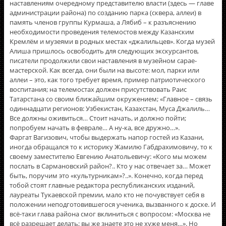
наставлениям очередному представителю власти (здесь — главе
администрации района) по созданию парка (сквера, аллеи) в
память членов группы Курмаша, а Лябиб – к разъяснению
необходимости проведения телемостов между Казанским
Кремлëм и музеями в родных местах «джалильцев». Когда музей
Алиша пришлось освободить для следующих экскурсантов,
писатели продолжили свои наставления в музейном сарае-
мастерской. Как всегда, они были на высоте: мол, парки или
аллеи – это, как того требует время, пример патриотического
воспитания; на телемостах должен присутствовать Раис
Татарстана со своим ближайшим окружением; «Главное – связь
одиннадцати регионов: Узбекистан, Казахстан, Муса Джалиль…
Все должны оживиться… Стоит начать, и должно пойти;
попробуем начать в феврале… А ну-ка, все дружно…».
Фаргат Вагизович, чтобы выдержать напор гостей из Казани,
иногда обращался то к историку Жамилю Габдрахимовичу, то к
своему заместителю Евгению Анатольевичу: «Кого мы можем
послать в Сармановский район?.. Кто у нас отвечает за… Может
быть, поручим это «культурникам»?..». Конечно, когда перед
тобой стоят главные редактора республиканских изданий,
лауреаты Тукаевской премии, мало кто не почувствует себя в
положении неподготовившегося ученика, вызванного к доске. И
всё-таки глава района смог вклиниться с вопросом: «Москва не
всё разрешает делать; вы же знаете это не хуже меня…». Но