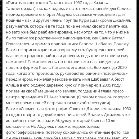
«Писатели советского Татарстана» 1957 года; Казань,
Таткнигоиздат); но, как видим, и в этот, «счастливый» для Салиха
период времени его брат Абдулла оставался «неродным» для
Родины – как и другие члены группы Курмаша (кроме Джалиля,
разумеется, который в те года пока не имел своего памятника,
но зато уже был реабилитирован), несмотря на то, что у них не
было таких же родственников-диссидентов, как Салих Баттал.
Показателен и пример подпольщика Гарифа Шабаева. Почему
Вахит не пригвождает к «позорному столбу» представителей
власти его родного района и деревни, ведь они не ставили ему
памятник? Памятник есть, но поставил его на свои деньги
простой фермер Раиль Латыпов, его земляк. Выходит, до 2020
года, когда это произошло, руководство района «позорилось»
перед миром, не желая увековечивать имя Шабаева? А бюст
Алиша в его родную деревню Куюки примерно в 2005 году
привëз на своей машине его земляк, тогдашний глава пресс-
центра президента РТ Анас Хасанов. (О таком плане он говорил
мне во время нашей встречи в казанской телестудии).
Вахит: «Совместная фотография Салиха с Джалилем начала 1930-
х годов говорит о дружбе двух писателей. Значит, Джалиль уже
до войны отлично знал и Абдуллу, который был на 10 лет
моложе его. Но Абдулла, похоже, недолюбливал
фотографирование, поэтому сохранились считанные фото, где
он узнаваем». Если дружба Салиха с Джалилем доказывает, что