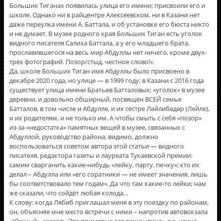
Больших Тиганах появилась улица его имени; присвоили его и
школе. Однако ни в райцентре Алексеевском, ни в Казани нет
даже переулка имени А. Баттала, и об установке его бюста никто
и не думает. В музее родного края Больших Тиган есть уголок
видного писателя Салиха Баттала, а у его младшего брата,
прославившегося на весь мир Абдуллы нет ничего, кроме двух-
трёх фотографий. Позор/стыд, честное слово!».
Да, школе Больших Тиган имя Абдуллы было присвоено в
декабре 2020 года, но улице — в 1999 году; в Казани с 2016 года
существует улица имени Братьев Батталовых; «уголок» в музее
деревни, и довольно обширный, посвящён ВСЕЙ семье
Батталов, в том числе и Абдулле, и их сестре Ләйлибәдәр (Лейле),
и их родителям, и не только им. А чтобы смыть с себя «позор»
из-за «недостатка» памятных вещей в музее, связанных с
Абдуллой, руководство района, видимо, должно
воспользоваться советом автора этой статьи — видного
писателя, редактора газеты и лауреата Тукаевской премии:
самим сварганить какие-нибудь «лейку, парту, печку»; кто их
делал – Абдулла или «его соратники — не имеет значения, лишь
бы соответствовало тем годам». Да что там какие-то лейки; нам
же сказали, что сойдёт любая колода…
К слову: когда Лябиб приглашал меня в эту поездку по районам,
он, объясняя мне место встречи с ними – напротив автовокзала