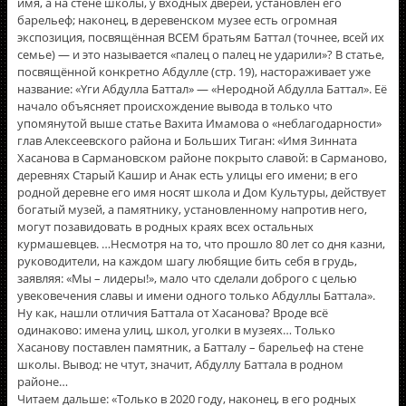
имя, а на стене школы, у входных дверей, установлен его
барельеф; наконец, в деревенском музее есть огромная
экспозиция, посвящëнная ВСЕМ братьям Баттал (точнее, всей их
семье) — и это называется «палец о палец не ударили»? В статье,
посвящëнной конкретно Абдулле (стр. 19), настораживает уже
название: «Үги Абдулла Баттал» — «Неродной Абдулла Баттал». Еë
начало объясняет происхождение вывода в только что
упомянутой выше статье Вахита Имамова о «неблагодарности»
глав Алексеевского района и Больших Тиган: «Имя Зинната
Хасанова в Сармановском районе покрыто славой: в Сарманово,
деревнях Старый Кашир и Анак есть улицы его имени; в его
родной деревне его имя носят школа и Дом Культуры, действует
богатый музей, а памятнику, установленному напротив него,
могут позавидовать в родных краях всех остальных
курмашевцев. …Несмотря на то, что прошло 80 лет со дня казни,
руководители, на каждом шагу любящие бить себя в грудь,
заявляя: «Мы – лидеры!», мало что сделали доброго с целью
увековечения славы и имени одного только Абдуллы Баттала».
Ну как, нашли отличия Баттала от Хасанова? Вроде всё
одинаково: имена улиц, школ, уголки в музеях… Только
Хасанову поставлен памятник, а Батталу – барельеф на стене
школы. Вывод: не чтут, значит, Абдуллу Баттала в родном
районе…
Читаем дальше: «Только в 2020 году, наконец, в его родных