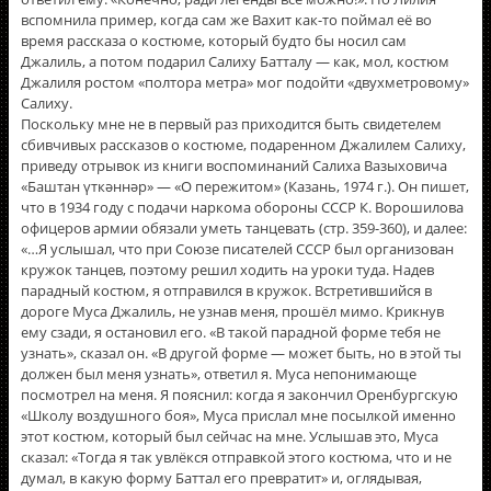
вспомнила пример, когда сам же Вахит как-то поймал её во
время рассказа о костюме, который будто бы носил сам
Джалиль, а потом подарил Салиху Батталу — как, мол, костюм
Джалиля ростом «полтора метра» мог подойти «двухметровому»
Салиху.
Поскольку мне не в первый раз приходится быть свидетелем
сбивчивых рассказов о костюме, подаренном Джалилем Салиху,
приведу отрывок из книги воспоминаний Салиха Вазыховича
«Баштан үткәннәр» — «О пережитом» (Казань, 1974 г.). Он пишет,
что в 1934 году с подачи наркома обороны СССР К. Ворошилова
офицеров армии обязали уметь танцевать (стр. 359-360), и далее:
«…Я услышал, что при Союзе писателей СССР был организован
кружок танцев, поэтому решил ходить на уроки туда. Надев
парадный костюм, я отправился в кружок. Встретившийся в
дороге Муса Джалиль, не узнав меня, прошëл мимо. Крикнув
ему сзади, я остановил его. «В такой парадной форме тебя не
узнать», сказал он. «В другой форме — может быть, но в этой ты
должен был меня узнать», ответил я. Муса непонимающе
посмотрел на меня. Я пояснил: когда я закончил Оренбургскую
«Школу воздушного боя», Муса прислал мне посылкой именно
этот костюм, который был сейчас на мне. Услышав это, Муса
сказал: «Тогда я так увлëкся отправкой этого костюма, что и не
думал, в какую форму Баттал его превратит» и, оглядывая,