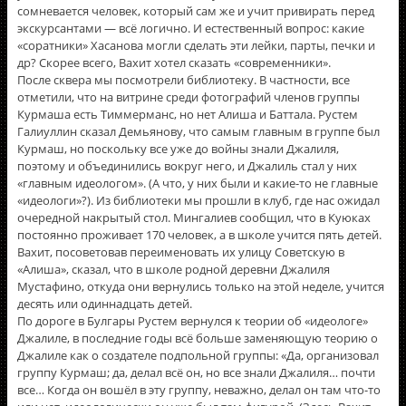
сомневается человек, который сам же и учит привирать перед
экскурсантами — всё логично. И естественный вопрос: какие
«соратники» Хасанова могли сделать эти лейки, парты, печки и
др? Скорее всего, Вахит хотел сказать «современники».
После сквера мы посмотрели библиотеку. В частности, все
отметили, что на витрине среди фотографий членов группы
Курмаша есть Тиммерманс, но нет Алиша и Баттала. Рустем
Галиуллин сказал Демьянову, что самым главным в группе был
Курмаш, но поскольку все уже до войны знали Джалиля,
поэтому и объединились вокруг него, и Джалиль стал у них
«главным идеологом». (А что, у них были и какие-то не главные
«идеологи»?). Из библиотеки мы прошли в клуб, где нас ожидал
очередной накрытый стол. Мингалиев сообщил, что в Куюках
постоянно проживает 170 человек, а в школе учится пять детей.
Вахит, посоветовав переименовать их улицу Советскую в
«Алиша», сказал, что в школе родной деревни Джалиля
Мустафино, откуда они вернулись только на этой неделе, учится
десять или одиннадцать детей.
По дороге в Булгары Рустем вернулся к теории об «идеологе»
Джалиле, в последние годы всё больше заменяющую теорию о
Джалиле как о создателе подпольной группы: «Да, организовал
группу Курмаш; да, делал всё он, но все знали Джалиля… почти
все… Когда он вошёл в эту группу, неважно, делал он там что-то