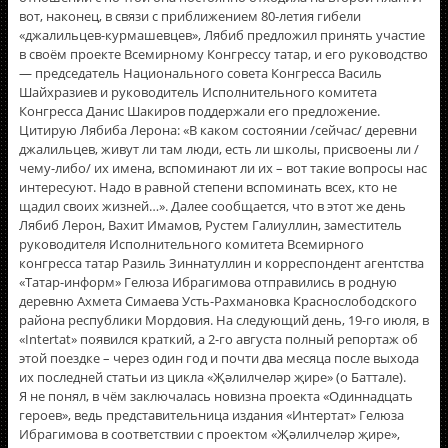
вот, наконец, в связи с приближением 80-летия гибели
«джалильцев-курмашевцев», Лябиб предложил принять участие
в своём проекте Всемирному Конгрессу татар, и его руководство
— председатель Национального совета Конгресса Василь
Шайхразиев и руководитель Исполнительного комитета
Конгресса Данис Шакиров поддержали его предложение.
Цитирую Лябиба Лерона: «В каком состоянии /сейчас/ деревни
джалильцев, живут ли там люди, есть ли школы, присвоены ли /
чему-либо/ их имена, вспоминают ли их – вот такие вопросы нас
интересуют. Надо в равной степени вспоминать всех, кто не
щадил своих жизней…». Далее сообщается, что в этот же день
Лябиб Лерон, Вахит Имамов, Рустем Галиуллин, заместитель
руководителя Исполнительного комитета Всемирного
конгресса татар Разиль Зиннатуллин и корреспондент агентства
«Татар-информ» Гелюза Ибрагимова отправились в родную
деревню Ахмета Симаева Усть-Рахмановка Краснослободского
района республики Мордовия. На следующий день, 19-го июля, в
«Intertat» появился краткий, а 2-го августа полный репортаж об
этой поездке – через один год и почти два месяца после выхода
их последней статьи из цикла «Җәлилчеләр җире» (о Баттале).
Я не понял, в чëм заключалась новизна проекта «Одиннадцать
героев», ведь представительница издания «Интертат» Гелюза
Ибрагимова в соответствии с проектом «Җәлилчеләр җире»,