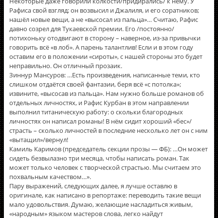
Некоторые даже говорили колкости/придирались/ к нему. У
Рафиса свой взгляд; он возвысил и Джалиля, и его соратников;
нашёл новые вещи, а не «высосал из пальца»… Считаю, Рафис
давно созрел для Тукаевской премии. Его /постоянно/
потихоньку отодвигают в сторону – наверное, из-за привычки
говорить всё «в лоб». А парень талантлив! Если и в этом году
оставим его в положении «сироты», с нашей стороны это будет
неправильно. Он отличный прозаик.
Зиннур Мансуров: …Есть произведения, написанные теми, кто
слишком отдаётся своей фантазии, беря всё «с потолка»;
извините, «высосав из пальца». Нам нужно больше романов об
отдельных личностях, и Рафис Курбан в этом направлении
выполнил титаническую работу: о скольки благородных
личностях он написал романы! В нём сидит хороший «бес»/
страсть – сколько личностей в последние несколько лет он с ним
«вытащил»/вернул!
Камиль Каримов (председатель секции прозы — ФБ): …Он может
сидеть безвылазно три месяца, чтобы написать роман. Так
может только человек с творческой страстью. Мы считаем это
похвальным качеством…».
Пару выражений, следующих далее, я лучше оставлю в
оригинале, как написано в репортаже: переводить такие вещи
мало удовольствия. Думаю, желающие насладиться живым,
«народным» языком мастеров слова, легко найдут