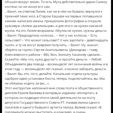
обошëл вокруг меня». То есть Муса действительно дарил Салиху
костюм, но не носил его сам.
…Вахит, не ответив Лилие, как ни в чём ни бывало, вернулся к
прежней теме: мол, в Старом Кашире на первых попавшихся
камнях написали имена, прикрепили фотографии и открыли
красивую «Аллею джалильцев», и для этого не нужен никакой
мулла. На это Лилия возразила: «Мулла не нужен, нужны деньги.
– Вахит: Председатель колхоза… – Нет у нас колхоза. – Есть
сельсовет! – Что может сельсовет? У них зарплата – девятнадцать
тысяч, и ту не могут вовремя получить. – Вахит: Ну, значит,
«берёте за горло» Сергея Анатольевича. (Демидова – главу
Алексеевского района – ФБ). Вон, Зиннату Хасанову сделали…
СкажИте: «Мы что, хуже других?», и просИте деньги. – Лябиб:
Объединяете два повода – восемьдесят лет окончания войны и в
этом году — восемьдесят лет /казни/, и можно забирать деньги.
– Вахит: Вы, это, того, делайте. Начальник отдела культуры
одобрил идею установки бюста; теперь подключайтесь вы. Мы
не обязаны ходить за вас…».
Этот инструктаж напомнил мне слова поэта и общественного
деятеля Разиля Валеева в интервью изданию «Интертат», в
котором он подводил итоги своей деятельности на посту
депутата Государственного Совета РТ. Назвав имена одного
писателя и одного бывшего артиста театра, Валеев сказал: «В
парламенте можно выступить и крикливо, и очень