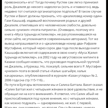
превозносить» его? Тогда почему Рустем сам легко принизил
роль Джалиля до некоего «идеолога» (хоть и «главного»), ведь
недавно тот считался организатором подполья? В таком случае
Рустем и Вахит должны признать, что «джалиловед номер один»
Гази Кашшаф, издавший воспоминания родных и друзей
Джалиля, отметивших его человеческие слабости, довольно
сильно «унизил» «поэта-патриота». (Очевидно, поэтому его
книга «Муса турында истәлекләр», не раз упоминавшаяся на
этом сайте, не упоминается современными авторами). Тот же
вывод напрашивается и о «джалиловеде номер два» Рафаэле
Мустафине, который через сорок два года после выхода книги
Кашшафа включил еë содержание в свою книгу «Муса Җәлил
турында истәлекләр», а в 2002 году на августовском митинге в
Казани сообщил новость, что руководил подпольной группой
не Джалиль, а Курмаш. Но, пожалуй, сильнее всего Р. Мустафин
«унизил» поэта в своей статье «Халык шагыйре, халык
каһарманы», опубликованной в журнале «Казан утлары» № 2,
2006 года (на стр.115-116)…
По пути в Булгары вспомнили мы и Салиха Баттала. Вахит сказал:
«Салих Баттал жил с четырьмя жёнами в своё удовольствие, и не
обращал ни на кого внимания!». Я ответил, что Салих абый не
приспосабливался под чужие мнения, но с четырьмя жëнами,
как можно подумать — одновременно, не жил. С первой,
Марьям, они развелись, но вторая, Ольга Яковлева, умерла