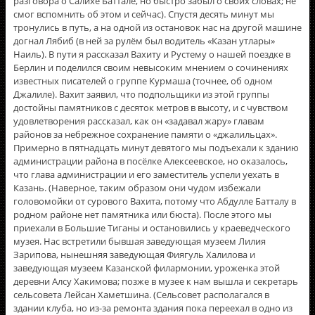
разговора о Салихе Баттале, но быстро забыл о своих словах; не
смог вспомнить об этом и сейчас). Спустя десять минут мы
тронулись в путь, а на одной из остановок нас на другой машине
догнал Лябиб (в ней за рулём был водитель «Казан утлары»
Наиль). В пути я рассказал Вахиту и Рустему о нашей поездке в
Берлин и поделился своим невысоким мнением о сочинениях
известных писателей о группе Курмаша (точнее, об одном
Джалиле). Вахит заявил, что подпольщики из этой группы
достойны памятников с десяток метров в высоту, и с чувством
удовлетворения рассказал, как он «задавал жару» главам
районов за небрежное сохранение памяти о «джалильцах».
Примерно в пятнадцать минут девятого мы подъехали к зданию
администрации района в посёлке Алексеевское, но оказалось,
что глава администрации и его заместитель успели уехать в
Казань. (Наверное, таким образом они чудом избежали
головомойки от сурового Вахита, потому что Абдулле Батталу в
родном районе нет памятника или бюста). После этого мы
приехали в Большие Тиганы и остановились у краеведческого
музея. Нас встретили бывшая заведующая музеем Лилия
Зарипова, нынешняя заведующая Фиягуль Халилова и
заведующая музеем Казанской филармонии, уроженка этой
деревни Алсу Хакимова; позже в музее к нам вышла и секретарь
сельсовета Лейсан Хаметшина. (Сельсовет располагался в
здании клуба, но из-за ремонта здания пока переехал в одно из