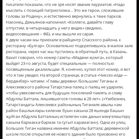
писатели показали, что не зря носят звание лауреатов: «Надо
мыслить с позиций патриотизма… Это же герои, сложившие
головы за Родину», и естественно вернулись к теме парков.
Наконец, Демьянов напомнил: «Коллеги, давайте главу
отпустим, в четырнадцать у него видик» (видимо,
видеосовещание – ФБ), и мы вышли из сарая.
К двум часам мы приехали в райцентр Спасского района, к
ресторану «Булгар». Основательно подкрепившись в малом зале
ресторана, через час мы пустились в обратный путь, в Казань.
Вахит говорил, что номер газеты «Мәдәни җомга», который
выйдет 23-го августа, будет специальным — полностью
посвящённым джалильцам. Я, конечно, купил этот номер, и вот
что я там увидел. На второй странице, в статье «Чиксез илдә —
бердәнбер» читаем: «Главы деревни /Большие/ Тиганы и
Алексеевского района Татарстана палец о палец не ударили,
чтобы увековечить для будущих поколений память и славу
Абдуллы Баттала, лишившегося головы в 28 лет». («Үзебезнең
Татарстандагы Алексеевск районының Тигәнәле авылы һәм
район башлыклары киләчәк буын хакына 28 яшендә башын
җуйган Абдулла Батталның истәлеген һәм данын мәңгеләштерү
хакына бармакка-бармак та сугып карамаган»). Одна из улиц
Больших Тиган названа именем Абдуллы Баттала; деревенской
школе после открытия еë нового здания было присвоено его