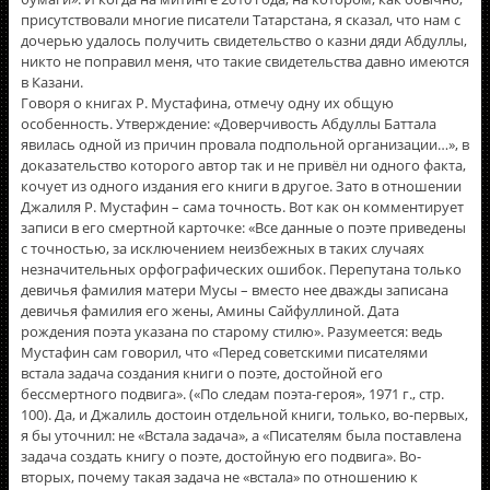
присутствовали многие писатели Татарстана, я сказал, что нам с
дочерью удалось получить свидетельство о казни дяди Абдуллы,
никто не поправил меня, что такие свидетельства давно имеются
в Казани.
Говоря о книгах Р. Мустафина, отмечу одну их общую
особенность. Утверждение: «Доверчивость Абдуллы Баттала
явилась одной из причин провала подпольной организации…», в
доказательство которого автор так и не привёл ни одного факта,
кочует из одного издания его книги в другое. Зато в отношении
Джалиля Р. Мустафин – сама точность. Вот как он комментирует
записи в его смертной карточке: «Все данные о поэте приведены
с точностью, за исключением неизбежных в таких случаях
незначительных орфографических ошибок. Перепутана только
девичья фамилия матери Мусы – вместо нее дважды записана
девичья фамилия его жены, Амины Сайфуллиной. Дата
рождения поэта указана по старому стилю». Разумеется: ведь
Мустафин сам говорил, что «Перед советскими писателями
встала задача создания книги о поэте, достойной его
бессмертного подвига». («По следам поэта-героя», 1971 г., стр.
100). Да, и Джалиль достоин отдельной книги, только, во-первых,
я бы уточнил: не «Встала задача», а «Писателям была поставлена
задача создать книгу о поэте, достойную его подвига». Во-
вторых, почему такая задача не «встала» по отношению к