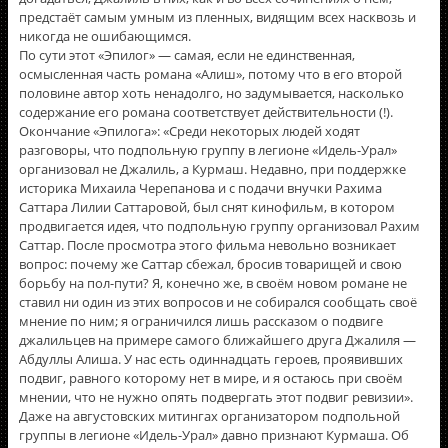
предстаёт самым умным из пленных, видящим всех насквозь и
никогда не ошибающимся.
По сути этот «Эпилог» — самая, если не единственная,
осмысленная часть романа «Алиш», потому что в его второй
половине автор хоть ненадолго, но задумывается, насколько
содержание его романа соответствует действительности (!).
Окончание «Эпилога»: «Среди некоторых людей ходят
разговоры, что подпольную группу в легионе «Идель-Урал»
организовал не Джалиль, а Курмаш. Недавно, при поддержке
историка Михаила Черепанова и с подачи внучки Рахима
Саттара Лилии Саттаровой, был снят кинофильм, в котором
продвигается идея, что подпольную группу организовал Рахим
Саттар. После просмотра этого фильма невольно возникает
вопрос: почему же Саттар сбежал, бросив товарищей и свою
борьбу на пол-пути? Я, конечно же, в своём новом романе не
ставил ни один из этих вопросов и не собирался сообщать своё
мнение по ним; я ограничился лишь рассказом о подвиге
джалильцев на примере самого ближайшего друга Джалиля —
Абдуллы Алиша. У нас есть одиннадцать героев, проявивших
подвиг, равного которому нет в мире, и я остаюсь при своём
мнении, что не нужно опять подвергать этот подвиг ревизии».
Даже на августовских митингах организатором подпольной
группы в легионе «Идель-Урал» давно признают Курмаша. Об