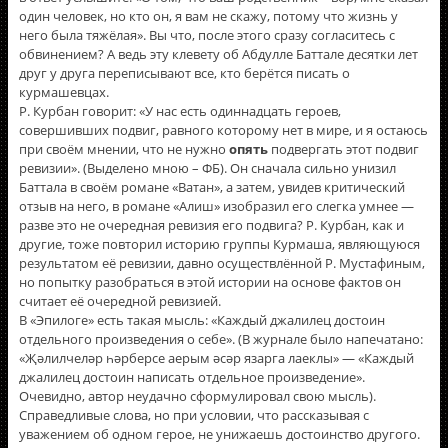
один человек, но кто он, я вам не скажу, потому что жизнь у
него была тяжёлая». Вы что, после этого сразу согласитесь с
обвинением? А ведь эту клевету об Абдулле Баттале десятки лет
друг у друга переписывают все, кто берётся писать о
курмашевцах.
Р. Курбан говорит: «У нас есть одиннадцать героев,
совершивших подвиг, равного которому нет в мире, и я остаюсь
при своём мнении, что не нужно
опять
подвергать этот подвиг
ревизии». (Выделено мною – ФБ). Он сначала сильно унизил
Баттала в своём романе «Ватан», а затем, увидев критический
отзыв на него, в романе «Алиш» изобразил его слегка умнее —
разве это не очередная ревизия его подвига? Р. Курбан, как и
другие, тоже повторил историю группы Курмаша, являющуюся
результатом еë ревизии, давно осуществлённой Р. Мустафиным,
но попытку разобраться в этой истории на основе фактов он
считает еë очередной ревизией.
В «Эпилоге» есть такая мысль: «Каждый джалилец достоин
отдельного произведения о себе». (В журнале было напечатано:
«Җәлилчеләр һәрберсе аерым әсәр язарга лаеклы» — «Каждый
джалилец достоин написать отдельное произведение».
Очевидно, автор неудачно сформулировал свою мысль).
Справедливые слова, но при условии, что рассказывая с
уважением об одном герое, не унижаешь достоинство другого.