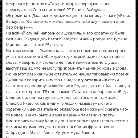
февраля в репортаже «Татар-информ» передали слова
председателя Союза писателей РТ Ркаиля Зайдуллы:
«Вспоминать Джалиля и джалильцев – праздник для нас» («Ркаил
Зәйдулла: Җәлилне һәм җәлилчеләрне искә алу – безнең өчен
бер бәйрәм»).
На всякий случай напомню: и Джалиль, и его соратники были
казнены 25 (двадцать пятого) августа, и день рождения Туфана
Миннуллина – тоже 25 августа.
На этом митинге Ркаиль сказал, что, вспоминая наших героев,
участники митинга «Каждый год, каждый раз» находят новые
слова. Наверное, я столько лет так невнимательно слушал
выступавших, что не могу припомнить чьи-либо новые слова…
Но на этот раз Ркаиль действительно нашёл таковые: «О поэзии
Джалиля и говорить ничего не надо;
и у остальных
стихи
настолько проникнуты любовью к Родине, что и сейчас волнуют
нас…»; в интервью ТВ программе «Татарстан хәбәрләре»: «Ведь
больше половины группы джалильцев были поэтами…».
Спасибо Ркаилю; как видим, о людях, называемых «его
соратники», действительно оказалось возможным сказать что-
то новое. (На открытии 8 мая в Казани памятника поэту-
фронтовику Фатиху Кариму он тоже упомянул пятерых поэтов
из числа курмашевцев, а также погибших фронтовиков
Хайрутдина Музая, Аделя Кутуя и Нура Баяна).