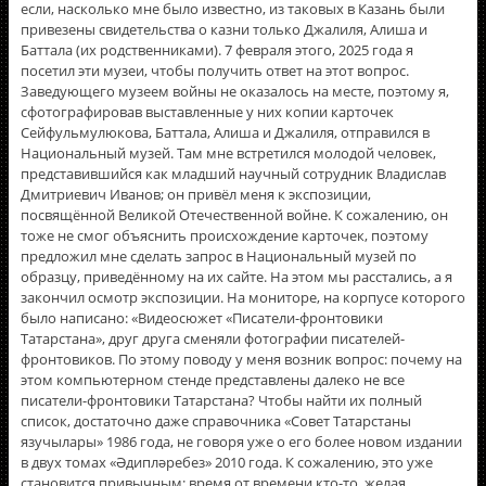
если, насколько мне было известно, из таковых в Казань были
привезены свидетельства о казни только Джалиля, Алиша и
Баттала (их родственниками). 7 февраля этого, 2025 года я
посетил эти музеи, чтобы получить ответ на этот вопрос.
Заведующего музеем войны не оказалось на месте, поэтому я,
сфотографировав выставленные у них копии карточек
Сейфульмулюкова, Баттала, Алиша и Джалиля, отправился в
Национальный музей. Там мне встретился молодой человек,
представившийся как младший научный сотрудник Владислав
Дмитриевич Иванов; он привёл меня к экспозиции,
посвящëнной Великой Отечественной войне. К сожалению, он
тоже не смог объяснить происхождение карточек, поэтому
предложил мне сделать запрос в Национальный музей по
образцу, приведённому на их сайте. На этом мы расстались, а я
закончил осмотр экспозиции. На мониторе, на корпусе которого
было написано: «Видеосюжет «Писатели-фронтовики
Татарстана», друг друга сменяли фотографии писателей-
фронтовиков. По этому поводу у меня возник вопрос: почему на
этом компьютерном стенде представлены далеко не все
писатели-фронтовики Татарстана? Чтобы найти их полный
список, достаточно даже справочника «Совет Татарстаны
язучылары» 1986 года, не говоря уже о его более новом издании
в двух томах «Әдипләребез» 2010 года. К сожалению, это уже
становится привычным: время от времени кто-то, желая