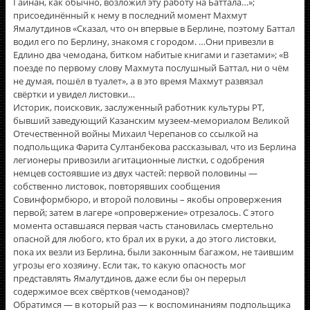
Гайнан, как обычно, возложил эту работу на Баттала…»;
присоединённый к нему в последний момент Махмут
Ямалутдинов «Сказал, что он впервые в Берлине, поэтому Баттал
водил его по Берлину, знакомя с городом. …Они привезли в
Едлино два чемодана, битком набитые книгами и газетами»; «В
поезде по первому слову Махмута послушный Баттал, ни о чём
не думая, пошёл в туалет», а в это время Махмут развязал
свёртки и увидел листовки…
Историк, поисковик, заслуженный работник культуры РТ,
бывший заведующий Казанским музеем-мемориалом Великой
Отечественной войны Михаил Черепанов со ссылкой на
подпольщика Фарита Султанбекова рассказывал, что из Берлина
легионеры привозили агитационные листки, с одобрения
немцев состоявшие из двух частей: первой половины —
собственно листовок, повторявших сообщения
Совинформбюро, и второй половины – якобы опровержения
первой; затем в лагере «опровержение» отрезалось. С этого
момента оставшаяся первая часть становилась смертельно
опасной для любого, кто брал их в руки, а до этого листовки,
пока их везли из Берлина, были законным багажом, не таившим
угрозы его хозяину. Если так, то какую опасность мог
представлять Ямалутдинов, даже если бы он перерыл
содержимое всех свëртков (чемоданов)?
Обратимся — в который раз — к воспоминаниям подпольщика