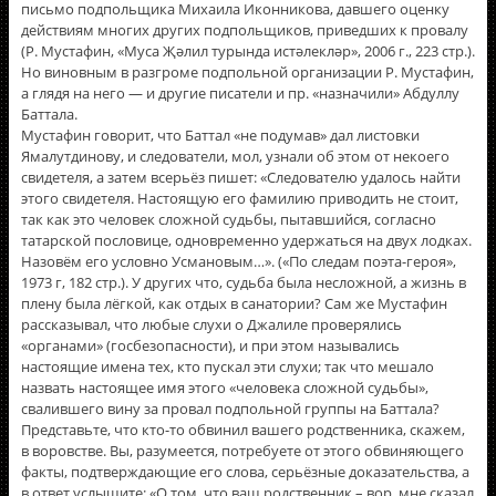
письмо подпольщика Михаила Иконникова, давшего оценку
действиям многих других подпольщиков, приведших к провалу
(Р. Мустафин, «Муса Җәлил турында истәлекләр», 2006 г., 223 стр.).
Но виновным в разгроме подпольной организации Р. Мустафин,
а глядя на него — и другие писатели и пр. «назначили» Абдуллу
Баттала.
Мустафин говорит, что Баттал «не подумав» дал листовки
Ямалутдинову, и следователи, мол, узнали об этом от некоего
свидетеля, а затем всерьёз пишет: «Следователю удалось найти
этого свидетеля. Настоящую его фамилию приводить не стоит,
так как это человек сложной судьбы, пытавшийся, согласно
татарской пословице, одновременно удержаться на двух лодках.
Назовëм его условно Усмановым…». («По следам поэта-героя»,
1973 г, 182 стр.). У других что, судьба была несложной, а жизнь в
плену была лёгкой, как отдых в санатории? Сам же Мустафин
рассказывал, что любые слухи о Джалиле проверялись
«органами» (госбезопасности), и при этом назывались
настоящие имена тех, кто пускал эти слухи; так что мешало
назвать настоящее имя этого «человека сложной судьбы»,
свалившего вину за провал подпольной группы на Баттала?
Представьте, что кто-то обвинил вашего родственника, скажем,
в воровстве. Вы, разумеется, потребуете от этого обвиняющего
факты, подтверждающие его слова, серьёзные доказательства, а
в ответ услышите: «О том, что ваш родственник – вор, мне сказал