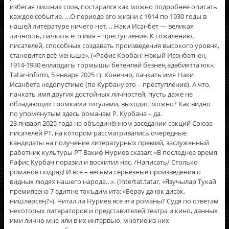
избегая лишних слов, постарался как можно подробнее описать
каждое событие. …О периоде его жизни с 1914 по 1930 годы в
нашей литературе ничего нет. …Наки Исанбет — великая
личность, пачкать его имя – преступление. К сожалению,
писателей, способных создавать произведения высокого уровня,
становится всё меньше». («Рафис Корбан: Нәкый Исәнбәтнең
1914-1930 еллардагы тормышы бөтенләй безнең әдәбиятта юк»;
Tatar-inform, 5 января 2025 г). Конечно, пачкать имя Наки
Исанбета недопустимо (по Курбану это – преступление). А что,
пачкать имя других достойных личностей, пусть даже не
обладающих громкими титулами, выходит, можно? Как видно
по упомянутым здесь романам Р. Курбана – да.
23 января 2025 года на объединённом заседании секций Союза
писателей РТ, на котором рассматривались очередные
кандидаты на получение литературных премий, заслуженный
работник культуры РТ Вакиф Нуриев сказал: «В последнее время
Рафис Курбан поразил и восхитил нас. /Написать/ Столько
романов подряд! И все – весьма серьёзные произведения о
видных людях нашего народа…». (Intertat.tatar, «Язучылар Тукай
премиясенә 7 әдипне тәкъдим итә: «Берәү дә юк дисәк,
нишләрсең?»). Читал ли Нуриев все эти романы? Судя по ответам
некоторых литераторов и представителей театра и кино, данных
ими лично мне или в их интервью, многие из них