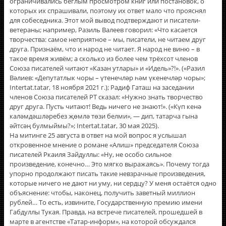
ограничивались беглым просмотром книг или постановок, о
которых их спрашивали, поэтому их ответ мало что прояснял
для собеседника. Этот мой вывод подтверждают и писатели-
ветераны; например, Разиль Валеев говорил: «Что касается
творчества: самое неприятное – мы, писатели, не читаем друг
друга. Признаëм, что и народ не читает. Я народ не виню – в
такое время живëм; а сколько из более чем трëхсот членов
Союза писателей читают «Казан утлары» и «Идель»?!». («Разил
Вәлиев: «Депутатлык чоры – үтенечләр һәм үкенечләр чоры»;
Intertat.tatar, 18 ноября 2021 г.); Радиф Гаташ на заседании
членов Союза писателей РТ сказал: «Нужно знать творчество
друг друга. Пусть читают! Ведь ничего не знают!». («Күп кенә
каләмдәшләребез җөмлә төзи белми», — дип, татарча гына
әйтсәң булмыймы?»; Intertat.tatar, 30 мая 2025).
На митинге 25 августа в ответ на мой вопрос я услышал
откровенное мнение о романе «Алиш» председателя Союза
писателей Ркаиля Зайдуллы: «Ну, не особо сильное
произведение, конечно… Это мягко выражаясь». Почему тогда
упорно продолжают писать такие невзрачные произведения,
которые ничего не дают ни уму, ни сердцу? У меня остаëтся одно
объяснение: чтобы, наконец, получить заветный миллион
рублей… То есть, извините, Государственную премию имени
Габдуллы Тукая. Правда, на встрече писателей, прошедшей в
марте в агентстве «Татар-информ», на которой обсуждался