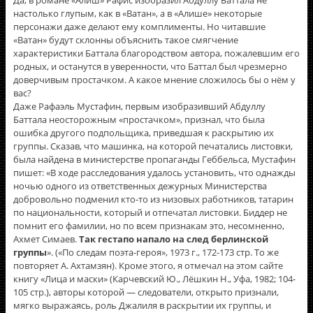
Да, в романе «Алиш» Рафис изобразил Абдуллу Баттала не
настолько глупым, как в «Ватан», а в «Алише» некоторые
персонажи даже делают ему комплименты. Но читавшие
«Ватан» будут склонны объяснить такое смягчение
характеристики Баттала благородством автора, пожалевшим его
родных, и останутся в уверенности, что Баттал был чрезмерно
доверчивым простачком. А какое мнение сложилось бы о нём у
вас?
Даже Рафаэль Мустафин, первым изобразивший Абдуллу
Баттала неосторожным «простачком», признал, что была
ошибка другого подпольщика, приведшая к раскрытию их
группы. Сказав, что машинка, на которой печатались листовки,
была найдена в министерстве пропаганды Геббельса, Мустафин
пишет: «В ходе расследования удалось установить, что однажды
ночью одного из ответственных дежурных Министерства
добровольно подменил кто-то из низовых работников, татарин
по национальности, который и отпечатал листовки. Биддер не
помнит его фамилии, но по всем признакам это, несомненно,
Ахмет Симаев.
Так гестапо напало на след берлинской
группы
». («По следам поэта-героя», 1973 г., 172-173 стр. То же
повторяет А. Ахтамзян). Кроме этого, я отмечал на этом сайте
книгу «Лица и маски» (Карчевский Ю., Лёшкин Н., Уфа, 1982; 104-
105 стр.), авторы которой — следователи, открыто признали,
мягко выражаясь, роль Джалиля в раскрытии их группы, и