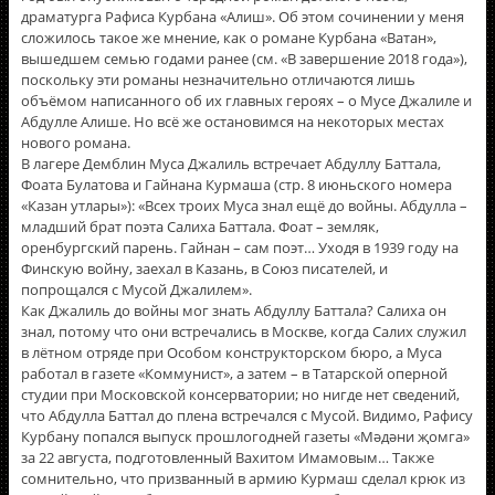
драматурга Рафиса Курбана «Алиш». Об этом сочинении у меня
сложилось такое же мнение, как о романе Курбана «Ватан»,
вышедшем семью годами ранее (см. «В завершение 2018 года»),
поскольку эти романы незначительно отличаются лишь
объёмом написанного об их главных героях – о Мусе Джалиле и
Абдулле Алише. Но всё же остановимся на некоторых местах
нового романа.
В лагере Демблин Муса Джалиль встречает Абдуллу Баттала,
Фоата Булатова и Гайнана Курмаша (стр. 8 июньского номера
«Казан утлары»): «Всех троих Муса знал ещё до войны. Абдулла –
младший брат поэта Салиха Баттала. Фоат – земляк,
оренбургский парень. Гайнан – сам поэт… Уходя в 1939 году на
Финскую войну, заехал в Казань, в Союз писателей, и
попрощался с Мусой Джалилем».
Как Джалиль до войны мог знать Абдуллу Баттала? Салиха он
знал, потому что они встречались в Москве, когда Салих служил
в лётном отряде при Особом конструкторском бюро, а Муса
работал в газете «Коммунист», а затем – в Татарской оперной
студии при Московской консерватории; но нигде нет сведений,
что Абдулла Баттал до плена встречался с Мусой. Видимо, Рафису
Курбану попался выпуск прошлогодней газеты «Мәдәни җомга»
за 22 августа, подготовленный Вахитом Имамовым… Также
сомнительно, что призванный в армию Курмаш сделал крюк из