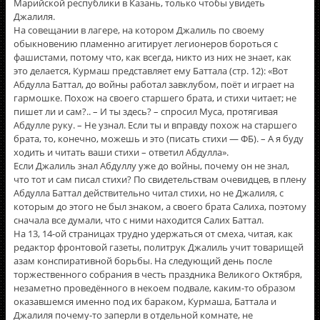
Марийской республики в Казань, только чтобы увидеть
Джалиля.
На совещании в лагере, на котором Джалиль по своему
обыкновению пламенно агитирует легионеров бороться с
фашистами, потому что, как всегда, никто из них не знает, как
это делается, Курмаш представляет ему Баттала (стр. 12): «Вот
Абдулла Баттал, до войны работал завклубом, поёт и играет на
гармошке. Похож на своего старшего брата, и стихи читает; не
пишет ли и сам?.. – И ты здесь? – спросил Муса, протягивая
Абдулле руку. – Не узнал. Если ты и вправду похож на старшего
брата, то, конечно, можешь и это (писать стихи — ФБ). – А я буду
ходить и читать ваши стихи – ответил Абдулла».
Если Джалиль знал Абдуллу уже до войны, почему он не знал,
что тот и сам писал стихи? По свидетельствам очевидцев, в плену
Абдулла Баттал действительно читал стихи, но не Джалиля, с
которым до этого не был знаком, а своего брата Салиха, поэтому
сначала все думали, что с ними находится Салих Баттал.
На 13, 14-ой страницах трудно удержаться от смеха, читая, как
редактор фронтовой газеты, политрук Джалиль учит товарищей
азам конспиративной борьбы. На следующий день после
торжественного собрания в честь праздника Великого Октября,
незаметно проведëнного в некоем подвале, каким-то образом
оказавшемся именно под их бараком, Курмаша, Баттала и
Джалиля почему-то заперли в отдельной комнате, не