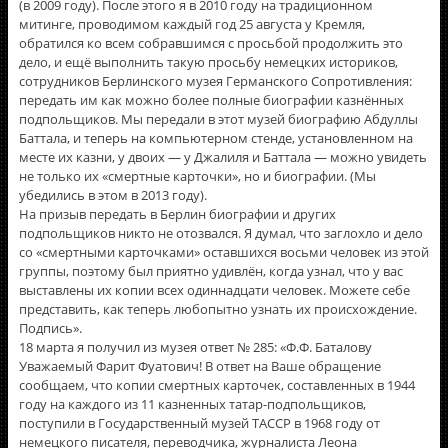
(в 2009 году). После этого я в 2010 году на традиционном
митинге, проводимом каждый год 25 августа у Кремля,
обратился ко всем собравшимся с просьбой продолжить это
дело, и ещё выполнить такую просьбу немецких историков,
сотрудников Берлинского музея Германского Сопротивления:
передать им как можно более полные биографии казнённых
подпольщиков. Мы передали в этот музей биографию Абдуллы
Баттала, и теперь на компьютерном стенде, установленном на
месте их казни, у двоих — у Джалиля и Баттала — можно увидеть
не только их «смертные карточки», но и биографии. (Мы
убедились в этом в 2013 году).
На призыв передать в Берлин биографии и других
подпольщиков никто не отозвался. Я думал, что заглохло и дело
со «смертными карточками» оставшихся восьми человек из этой
группы, поэтому был приятно удивлён, когда узнал, что у вас
выставлены их копии всех одиннадцати человек. Можете себе
представить, как теперь любопытно узнать их происхождение.
Подпись».
18 марта я получил из музея ответ № 285: «Ф.Ф. Баталову
Уважаемый Фарит Фуатович! В ответ на Ваше обращение
сообщаем, что копии смертных карточек, составленных в 1944
году на каждого из 11 казненных татар-подпольщиков,
поступили в Государственный музей ТАССР в 1968 году от
немецкого писателя, переводчика, журналиста Леона