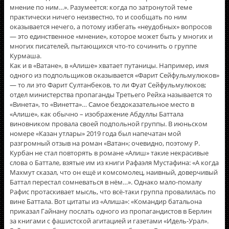
мнение по ним…». Разумеется: когда по затронутой теме
практически ничего неизвестно, то и сообщать по ним
оказывается нечего, а потому избегать «неудобных» вопросов
— это единственное «мнение», которое может быть у многих и
многих писателей, пытающихся что-то сочинить о группе
Курмаша.
Как и в «Ватане», в «Алише» хватает путаницы. Например, имя
одного из подпольщиков оказывается «Фарит Сейфульмулюков»
— то ли это Фарит Султанбеков, то ли Фуат Сейфульмулюков;
отдел министерства пропаганды Третьего Рейха называется то
«Винета», то «Винетта»… Самое бездоказательное место в
«Алише», как обычно – изображение Абдуллы Баттала
виновником провала своей подпольной группы. В июньском
номере «Казан утлары» 2019 года был напечатан мой
разгромный отзыв на роман «Ватан»; очевидно, поэтому Р.
Курбан не стал повторять в романе «Алиш» такие некрасивые
слова о Баттале, взятые им из книги Рафаэля Мустафина: «А когда
Махмут сказал, что он ещё и комсомолец, наивный, доверчивый
Баттал перестал сомневаться в нём…». Однако мало-помалу
Рафис протаскивает мысль, что всё-таки группа провалилась по
вине Баттала. Вот цитаты из «Алиша»: «Командир батальона
приказал Гайнану послать одного из пропагандистов в Берлин
за книгами с фашистской агитацией и газетами «Идель-Урал».