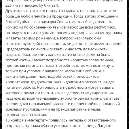
226 китап чыккан, бу бик аз»).
Другими словами, это призыв «выдавать на-гора» как можно
больше любой печатной продукции. Тогда в этом отношении
Рафис Курбан – находка для Союза писателей, издательств,
комиссии по сохранению языков и вообще всей республики,
потому что он и так уже лет восемь подряд заваливает журналы
и газеты своими романами, а вопрос, насколько они
соответствуют действительности, ни для кого не имеет значения.
Председатель комиссии сказал: «У нас есть возможность
издавать больше книг, однако в этих книгах должна быть
потребность». Насчёт потребности – золотые слова, точнее,
прописная истина, но такая потребность может возникнуть
только при условии правдивого изложения событий, а
выяснение различных подробностей, поиск фактов –
кропотливая, трудоёмкая, очень долгая и малозаметная для
читателя работа. Но только эти подробности могут вызвать
интерес к романам и пр. и, как следствие, стимулировать их
издание: вспомните «взрывной» рост тиражей журналов и газет
в период так называемой гласности и перестройки, вызванный
смелыми публикациями на прежде запретные темы,
основанные на фактах.
13 ноября в «Интертат» появилось интервью ответственного
секретаря журнала «Казан утлары», писательницы Ландыш