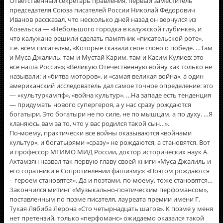
Ответственный секретарь правления, первый заместитель
председателя Союза писателей России Николай Фëдорович
Иванов рассказал, что несколько дней назад он вернулся из
Козельска — «Небольшого городка в калужской глубинке», и
что калужане решили сделать памятник «писательской роте»,
т.е. всем писателям, «Которые сказали своë слово о победе. …Там
и Муса Джалиль, там и Мустай Карим, там и Касим Кулиев; это
всë наша Россия»; «Великую Отечественную войну как только не
называли: и «битва моторов», и «самая великая война», а один
американский исследователь дал самое точное определение: это
— «культуркампф», «война культур». …На западе есть тенденция
— придумать нового супергероя, а у нас сразу рождаются
богатыри. Это богатыри не по силе, не по мышцам, а по духу. …Я
кланяюсь вам за то, что у вас родился такой сын…».
По-моему, практически все войны оказываются «войнами
культур», и богатырями «сразу» не рождаются, а становятся. Вот
и профессор МГИМО МИД России, доктор исторических наук А.
Ахтамзян назвал так первую главу своей книги «Муса Джалиль и
его соратники в Сопротивлении фашизму»: «Поэтом рождаются
– героем становятся». Да и поэтами, по-моему, тоже становятся…
Закончился митинг «Музыкально-поэтическим перфомансом»,
поставленным по поэме писателя, лауреата премии имени Г.
Тукая Лябиба Лерона «Сто четырнадцать шагов». К поэме у меня
нет претензий, только «перфоманс» ожидаемо оказался такой