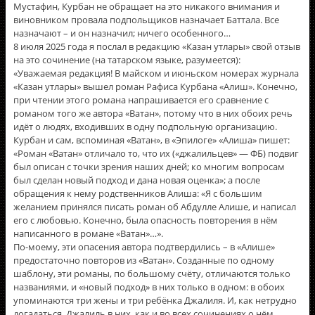
Мустафин, Курбан не обращает на это никакого внимания и
виновником провала подпольщиков назначает Баттала. Все
назначают – и он назначил; ничего особенного…
8 июля 2025 года я послал в редакцию «Казан утлары» свой отзыв
на это сочинение (на татарском языке, разумеется):
«Уважаемая редакция! В майском и июньском номерах журнала
«Казан утлары» вышел роман Рафиса Курбана «Алиш». Конечно,
при чтении этого романа напрашивается его сравнение с
романом того же автора «Ватан», потому что в них обоих речь
идёт о людях, входивших в одну подпольную организацию.
Курбан и сам, вспоминая «Ватан», в «Эпилоге» «Алиша» пишет:
«Роман «Ватан» отличало то, что их («джалильцев» — ФБ) подвиг
был описан с точки зрения наших дней; ко многим вопросам
был сделан новый подход и дана новая оценка»; а после
обращения к нему родственников Алиша: «Я с большим
желанием принялся писать роман об Абдулле Алише, и написал
его с любовью. Конечно, была опасность повторения в нём
написанного в романе «Ватан»…».
По-моему, эти опасения автора подтвердились – в «Алише»
предостаточно повторов из «Ватан». Созданные по одному
шаблону, эти романы, по большому счёту, отличаются только
названиями, и «новый подход» в них только в одном: в обоих
упоминаются три жены и три ребёнка Джалиля. И, как нетрудно
догадаться, Джалиль в них, как и во всех сочинениях о нём,