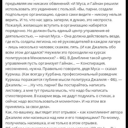
предъявляя им никаких обвинений: «И Муса, и Гайнан решили
использовать это уединение с пользой. «Вы, парни, создали
подпольную организацию, однако сами видите – никому нельзя
верить. И то, что нас здесь заперли, я думаю, это неспроста.
Пожалуй, желающих вступить в организацию наберётся
порядочно. Но должен быть единый центр управления её
деятельностью, — начал Муса. – Она должна действовать везде,
где есть солдаты легиона, но её руководителей в каждом лагере
– лишь несколько человек; скажем, пять. (И как Джалиль обо
всëм этом догадался? Неужели это проходили на курсах
политруков в Мензелинске? – ФБ). В Демблине такой центр
управления пусть организует Гайнан… — Конспирация,
несомненно, нужна. Правильно говорите, дядя Муса — сказал
Курмаш. (Как всегда у Курбана, профессиональный разведчик
Курмаш поражается глубине мысли политрука Джалиля – ФБ). —
Джалиль: — …Ну что, парни? Вы постарайтесь написать
листовку, а мне тут пришла мысль, что надо бы написать
стихотворение. В казарме ведь не дадут подумать о стихах, а
сейчас надо воспользоваться моментом». И на этом все
принялись за свои дела».
Как, по-вашему, выглядит этот отрывок – как комплимент автора
Джалилю или насмешка над ним и его товарищами? По-моему,
получилась насмешка, и не только в этом отрывке.