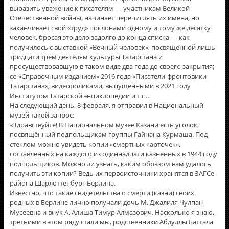
выразить уважение к писателям — участникам Великой
Отечественной войны, начинает перечислять их имена, но
заканчивает свой «труд» поклонами одному и тому же десятку
человек, бросая это дело задолго до конца списка — как
получилось с выставкой «Вечный человек», посвящённой лишь
тридцати трём деятелям культуры Татарстана и
просуществовавшую в таком виде два года до своего закрытия;
со «Справочным изданием» 2016 года «Писатели-фронтовики
Татарстана»; видеороликами, выпущенными в 2021 году
Институтом Татарской энциклопедии и т.п…
На следующий день, 8 февраля, я отправил в Национальный
музей такой запрос:
«Здравствуйте! В Национальном музее Казани есть уголок,
посвящённый подпольщикам группы Гайнана Курмаша. Под
стеклом можно увидеть копии «смертных карточек»,
составленных на каждого из одиннадцати казнённых в 1944 году
подпольщиков. Можно ли узнать, каким образом вам удалось
получить эти копии? Ведь их первоисточники хранятся в ЗАГСе
района Шарлоттенбург Берлина.
Известно, что такие свидетельства о смерти (казни) своих
родных в Берлине лично получали дочь М. Джалиля Чулпан
Мусеевна и внук А. Алиша Тимур Алмазович. Насколько я знаю,
третьими в этом ряду стали мы, родственники Абдуллы Баттала