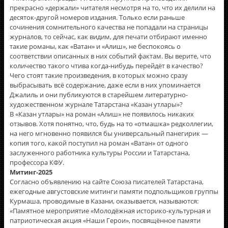
прекрасно «держали» читателя несмотря на то, что их делили на
десяток-другой номеров издания. Только если раньше
сочинения сомнительного качества не попадали на страницы
журналов, то сейчас, как видим, для печати отбирают именно
такие романы, как «Ватан» и «Алиш», не беспокоясь о
соответствии описанных в них событий фактам. Вы верите, что
количество такого чтива когда-нибудь перейдёт в качество?
Чего стоят такие произведения, в которых можно сразу
выбрасывать всë содержание, даже если в них упоминается
Джалиль и они публикуются в старейшем литературно-
художественном журнале Татарстана «Казан утлары»?
В «Казан утлары» на роман «Алиш» не появилось никаких
отзывов. Хотя понятно, что, будь на то «отмашка» редколлегии,
на него мгновенно появился бы универсальный панегирик —
копия того, какой поступил на роман «Ватан» от одного
заслуженного работника культуры России и Татарстана,
профессора КФУ.
Митинг-2025
Согласно объявлению на сайте Союза писателей Татарстана,
ежегодные августовские митинги памяти подпольщиков группы
Курмаша, проводимые в Казани, оказывается, называются:
«Памятное мероприятие «Молодёжная историко-культурная и
патриотическая акция «Наши Герои», посвящённое памяти