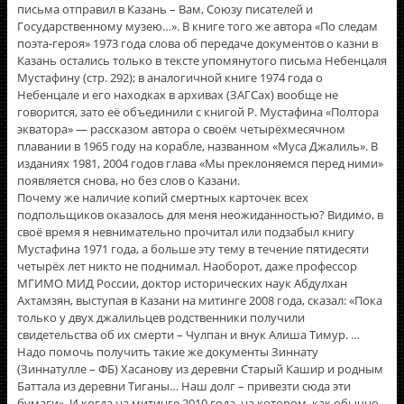
письма отправил в Казань – Вам, Союзу писателей и
Государственному музею…». В книге того же автора «По следам
поэта-героя» 1973 года слова об передаче документов о казни в
Казань остались только в тексте упомянутого письма Небенцаля
Мустафину (стр. 292); в аналогичной книге 1974 года о
Небенцале и его находках в архивах (ЗАГСах) вообще не
говорится, зато её объединили с книгой Р. Мустафина «Полтора
экватора» — рассказом автора о своём четырёхмесячном
плавании в 1965 году на корабле, названном «Муса Джалиль». В
изданиях 1981, 2004 годов глава «Мы преклоняемся перед ними»
появляется снова, но без слов о Казани.
Почему же наличие копий смертных карточек всех
подпольщиков оказалось для меня неожиданностью? Видимо, в
своё время я невнимательно прочитал или подзабыл книгу
Мустафина 1971 года, а больше эту тему в течение пятидесяти
четырёх лет никто не поднимал. Наоборот, даже профессор
МГИМО МИД России, доктор исторических наук Абдулхан
Ахтамзян, выступая в Казани на митинге 2008 года, сказал: «Пока
только у двух джалильцев родственники получили
свидетельства об их смерти – Чулпан и внук Алиша Тимур. …
Надо помочь получить такие же документы Зиннату
(Зиннатулле – ФБ) Хасанову из деревни Старый Кашир и родным
Баттала из деревни Тиганы… Наш долг – привезти сюда эти
бумаги». И когда на митинге 2010 года, на котором, как обычно,