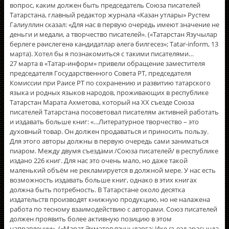
вопрос, каким должен быть председатель Союза писателей
Татарстана, главный редактор журнала «Казан утлары» Рустем
Галиуллин сказал: «Для нас в первую очередь имеют значение не
деньги и медали, а творчество писателей». («Татарстан Язучылар
берлеге рәислегенә кандидатлар әлегә билгесез»; Tatar-inform, 13
марта). Хотел бы я познакомиться с такими писателями…
27 марта в «Татар-информ» привели обращение заместителя
председателя Государственного Совета РТ, председателя
Комиссии при Раисе РТ по сохранению и развитию татарского
языка и родных языков народов, проживающих в республике
Татарстан Марата Ахметова, который на ХХ съезде Союза
писателей Татарстана посоветовал писателям активней работать
и издавать больше книг: «…Литературное творчество – это
духовный товар. Он должен продаваться и приносить пользу.
Для этого авторы должны в первую очередь сами заниматься
пиаром. Между двумя съездами /Союза писателей/ в республике
издано 226 книг. Для нас это очень мало, но даже такой
маленький объём не рекламируется в должной мере. У нас есть
возможность издавать больше книг, однако в этих книгах
должна быть потребность. В Татарстане около десятка
издательств производят книжную продукцию, но не налажена
работа по тесному взаимодействию с авторами. Союз писателей
должен проявить более активную позицию в этом
направлении». («Марат Әхмәтов язучыларга: Ике съезд арасында