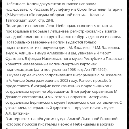
Небенцаля. Копии документов он также направил
исследователю Рафаэлю Мустафину и в Союз Писателей Татарии
(Р.Мустафин «По следам оборванной песни». – Казань:
Татгосиздат, 2004, стр. 284).
После долгих поисков Леон Небенцаль выяснил, что казни,
проводимые в тюрьме Плетцензее, регистрировались в загсе
западноберлинского округа Шарлоттенбург, где он их и нашел.
Нотариально заверенные копии выдаются только
родственникам: их получили дочь М. Джалиля – Ч.М. Залилова,
внук А. Алиша – Тимур Алмазович и Вы, уважаемый Фарит
Фуатович. В фондах Национального музея Республики Татарстан
хранятся незаверенные копии смертных карточек
подпольщиков (дата поступления 1968 год, Акт ПП 4295).
В музее Германского сопротивления информация о М. Джалиле
и А. Алише была размещена в 2002 году. Ранее с просьбой
предоставить биографии всех казненных подпольщиков к
сотрудникам музея не обращались. Биографии соратников М.
Джалиля составлены, и мы готовы направить материалы
сотрудникам Берлинского музея Германского сопротивления. С
уважением, генеральный директор — круглая печать музея –
А.Л. Вяткина».
В интернете я нашёл упомянутую Алисой Львовной Вяткиной
историю поисков писателем Леоном Небенцалем в архивах