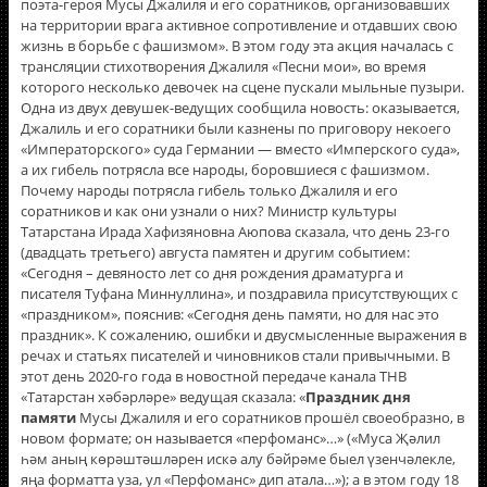
поэта-героя Мусы Джалиля и его соратников, организовавших
на территории врага активное сопротивление и отдавших свою
жизнь в борьбе с фашизмом». В этом году эта акция началась с
трансляции стихотворения Джалиля «Песни мои», во время
которого несколько девочек на сцене пускали мыльные пузыри.
Одна из двух девушек-ведущих сообщила новость: оказывается,
Джалиль и его соратники были казнены по приговору некоего
«Императорского» суда Германии — вместо «Имперского суда»,
а их гибель потрясла все народы, боровшиеся с фашизмом.
Почему народы потрясла гибель только Джалиля и его
соратников и как они узнали о них? Министр культуры
Татарстана Ирада Хафизяновна Аюпова сказала, что день 23-го
(двадцать третьего) августа памятен и другим событием:
«Сегодня – девяносто лет со дня рождения драматурга и
писателя Туфана Миннуллина», и поздравила присутствующих с
«праздником», пояснив: «Сегодня день памяти, но для нас это
праздник». К сожалению, ошибки и двусмысленные выражения в
речах и статьях писателей и чиновников стали привычными. В
этот день 2020-го года в новостной передаче канала ТНВ
«Татарстан хәбәрләре» ведущая сказала: «
Праздник дня
памяти
Мусы Джалиля и его соратников прошёл своеобразно, в
новом формате; он называется «перфоманс»…» («Муса Җәлил
һәм аның көрәштәшләрен искә алу бәйрәме быел үзенчәлекле,
яңа форматта уза, ул «Перфоманс» дип атала…»); а в этом году 18