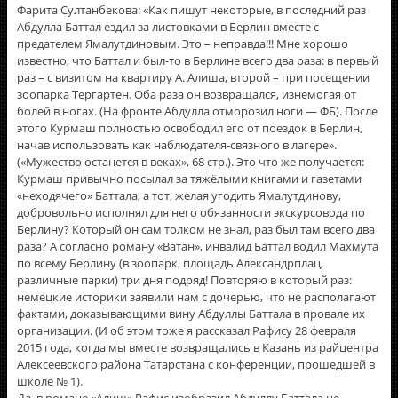
Фарита Султанбекова: «Как пишут некоторые, в последний раз
Абдулла Баттал ездил за листовками в Берлин вместе с
предателем Ямалутдиновым. Это – неправда!!! Мне хорошо
известно, что Баттал и был-то в Берлине всего два раза: в первый
раз – с визитом на квартиру А. Алиша, второй – при посещении
зоопарка Тергартен. Оба раза он возвращался, изнемогая от
болей в ногах. (На фронте Абдулла отморозил ноги — ФБ). После
этого Курмаш полностью освободил его от поездок в Берлин,
начав использовать как наблюдателя-связного в лагере».
(«Мужество останется в веках», 68 стр.). Это что же получается:
Курмаш привычно посылал за тяжёлыми книгами и газетами
«неходячего» Баттала, а тот, желая угодить Ямалутдинову,
добровольно исполнял для него обязанности экскурсовода по
Берлину? Который он сам толком не знал, раз был там всего два
раза? А согласно роману «Ватан», инвалид Баттал водил Махмута
по всему Берлину (в зоопарк, площадь Александрплац,
различные парки) три дня подряд! Повторяю в который раз:
немецкие историки заявили нам с дочерью, что не располагают
фактами, доказывающими вину Абдуллы Баттала в провале их
организации. (И об этом тоже я рассказал Рафису 28 февраля
2015 года, когда мы вместе возвращались в Казань из райцентра
Алексеевского района Татарстана с конференции, прошедшей в
школе № 1).