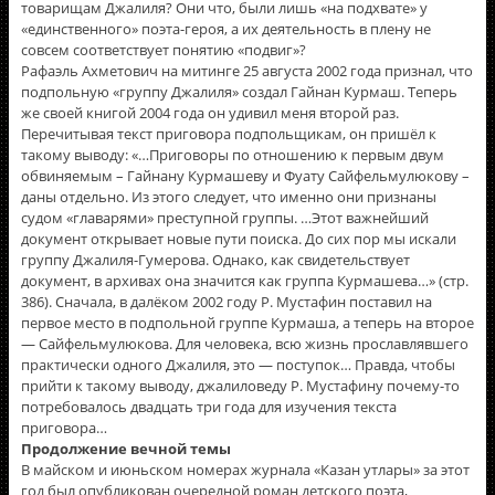
товарищам Джалиля? Они что, были лишь «на подхвате» у
«единственного» поэта-героя, а их деятельность в плену не
совсем соответствует понятию «подвиг»?
Рафаэль Ахметович на митинге 25 августа 2002 года признал, что
подпольную «группу Джалиля» создал Гайнан Курмаш. Теперь
же своей книгой 2004 года он удивил меня второй раз.
Перечитывая текст приговора подпольщикам, он пришёл к
такому выводу: «…Приговоры по отношению к первым двум
обвиняемым – Гайнану Курмашеву и Фуату Сайфельмулюкову –
даны отдельно. Из этого следует, что именно они признаны
судом «главарями» преступной группы. …Этот важнейший
документ открывает новые пути поиска. До сих пор мы искали
группу Джалиля-Гумерова. Однако, как свидетельствует
документ, в архивах она значится как группа Курмашева…» (стр.
386). Сначала, в далёком 2002 году Р. Мустафин поставил на
первое место в подпольной группе Курмаша, а теперь на второе
— Сайфельмулюкова. Для человека, всю жизнь прославлявшего
практически одного Джалиля, это — поступок… Правда, чтобы
прийти к такому выводу, джалиловеду Р. Мустафину почему-то
потребовалось двадцать три года для изучения текста
приговора…
Продолжение вечной темы
В майском и июньском номерах журнала «Казан утлары» за этот
год был опубликован очередной роман детского поэта,