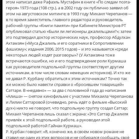
этом написал даже Рафаэль Мустафин в книге «По следам поэта-
героя» 1973 года (108 стр.), а в 2002 году он публично заявил об
этом на августовском митинге; в 1993 году Михаил Черепанов —
в то время заместитель главного редактора и руководитель
рабочей группы «Книги памяти» при Кабинете Министров РТ
опубликовал статью «Были ли легионеры джалильцами?»; затем
это подтвердил доктор исторических наук, профессор Абдулхан
Ахтамзян («Муса Джалиль и его соратники в Сопротивлении
фашизму»; издания 2006, 2015 годов) – и это называется «среди
некоторых людей ходят разговоры»? (У Ахтамзяна тоже
встречаются ошибки, но и его подтверждение роли Курмаша
как руководителя подпольной группы соответствует другим
источникам, в том числе словам немецких историков). И кто же
не давал Р. Курбану обратиться к этим источникам? Точно так
же можно было навести справки о «бросившем товарищей»
Саттаре. В «недавно» — за два с половиной года до написания
«Алиша» — снятом кинофильме с участием Михаила Черепанова
и Лилии Саттаровой (очевидно, речь идёт о фильме «Высокий
дух») никто не говорит, что подпольную группу создал Саттар;
Михаил Черепанов лишь сказал с экрана: «Это Саттар Джалиля
привлёк к этой подпольной работе, а руководил этой
подпольной работой Гайнан Курмаш».
Р. Курбан говорит: «Я, конечно же, в своём новом романе не
ставил ни один из этих вопросов и не собирался сообщать своё