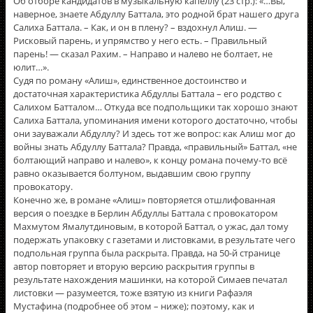
Об отборе кандидатов в музыкальную капеллу (23 стр.): «…Вы,
наверное, знаете Абдуллу Баттала, это родной брат нашего друга
Салиха Баттала. – Как, и он в плену? – вздохнул Алиш. —
Рисковый парень, и упрямство у него есть. – Правильный
парень! — сказал Рахим. – Направо и налево не болтает, не
юлит…».
Судя по роману «Алиш», единственное достоинство и
достаточная характеристика Абдуллы Баттала – его родство с
Салихом Батталом… Откуда все подпольщики так хорошо знают
Салиха Баттала, упоминания имени которого достаточно, чтобы
они зауважали Абдуллу? И здесь тот же вопрос: как Алиш мог до
войны знать Абдуллу Баттала? Правда, «правильный» Баттал, «не
болтающий направо и налево», к концу романа почему-то всё
равно оказывается болтуном, выдавшим свою группу
провокатору.
Конечно же, в романе «Алиш» повторяется отшлифованная
версия о поездке в Берлин Абдуллы Баттала с провокатором
Махмутом Ямалутдиновым, в которой Баттал, о ужас, дал тому
подержать упаковку с газетами и листовками, в результате чего
подпольная группа была раскрыта. Правда, на 50-й странице
автор повторяет и вторую версию раскрытия группы в
результате нахождения машинки, на которой Симаев печатал
листовки — разумеется, тоже взятую из книги Рафаэля
Мустафина (подробнее об этом – ниже); поэтому, как и