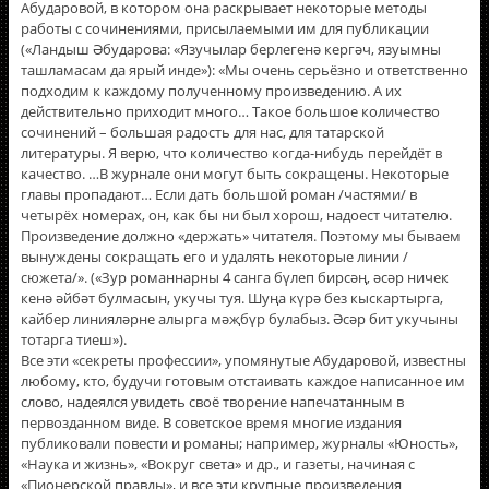
Абударовой, в котором она раскрывает некоторые методы
работы с сочинениями, присылаемыми им для публикации
(«Ландыш Әбударова: «Язучылар берлегенә кергәч, язуымны
ташламасам да ярый инде»): «Мы очень серьёзно и ответственно
подходим к каждому полученному произведению. А их
действительно приходит много… Такое большое количество
сочинений – большая радость для нас, для татарской
литературы. Я верю, что количество когда-нибудь перейдёт в
качество. …В журнале они могут быть сокращены. Некоторые
главы пропадают… Если дать большой роман /частями/ в
четырёх номерах, он, как бы ни был хорош, надоест читателю.
Произведение должно «держать» читателя. Поэтому мы бываем
вынуждены сокращать его и удалять некоторые линии /
сюжета/». («Зур романнарны 4 санга бүлеп бирсәң, әсәр ничек
кенә әйбәт булмасын, укучы туя. Шуңа күрә без кыскартырга,
кайбер линияләрне алырга мәҗбүр булабыз. Әсәр бит укучыны
тотарга тиеш»).
Все эти «секреты профессии», упомянутые Абударовой, известны
любому, кто, будучи готовым отстаивать каждое написанное им
слово, надеялся увидеть своё творение напечатанным в
первозданном виде. В советское время многие издания
публиковали повести и романы; например, журналы «Юность»,
«Наука и жизнь», «Вокруг света» и др., и газеты, начиная с
«Пионерской правды», и все эти крупные произведения