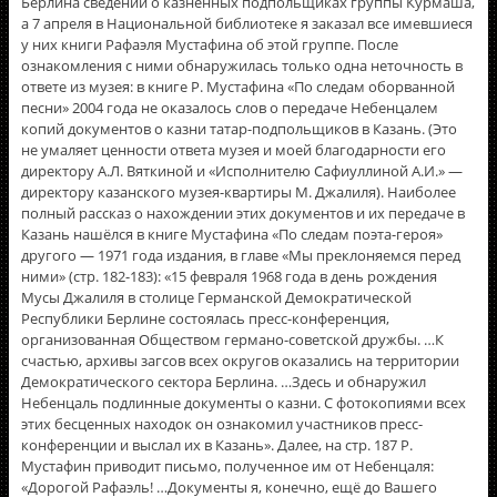
Берлина сведений о казнённых подпольщиках группы Курмаша,
а 7 апреля в Национальной библиотеке я заказал все имевшиеся
у них книги Рафаэля Мустафина об этой группе. После
ознакомления с ними обнаружилась только одна неточность в
ответе из музея: в книге Р. Мустафина «По следам оборванной
песни» 2004 года не оказалось слов о передаче Небенцалем
копий документов о казни татар-подпольщиков в Казань. (Это
не умаляет ценности ответа музея и моей благодарности его
директору А.Л. Вяткиной и «Исполнителю Сафиуллиной А.И.» —
директору казанского музея-квартиры М. Джалиля). Наиболее
полный рассказ о нахождении этих документов и их передаче в
Казань нашёлся в книге Мустафина «По следам поэта-героя»
другого — 1971 года издания, в главе «Мы преклоняемся перед
ними» (стр. 182-183): «15 февраля 1968 года в день рождения
Мусы Джалиля в столице Германской Демократической
Республики Берлине состоялась пресс-конференция,
организованная Обществом германо-советской дружбы. …К
счастью, архивы загсов всех округов оказались на территории
Демократического сектора Берлина. …Здесь и обнаружил
Небенцаль подлинные документы о казни. С фотокопиями всех
этих бесценных находок он ознакомил участников пресс-
конференции и выслал их в Казань». Далее, на стр. 187 Р.
Мустафин приводит письмо, полученное им от Небенцаля:
«Дорогой Рафаэль! …Документы я, конечно, ещё до Вашего