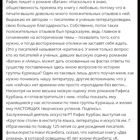
Рафис пишет о романе «Ватан»: «Насколько я знаю,
общественность приняла эту книгу с любовью, потому что в
печати вышло довольно много положительных отзывов о ней.
Выражаю их авторам — писателям и учёным-литературоведам,
свою большую благодарность». Собственно, поток таких
положительных отзывов был предсказуем, ведь главное в
сочинениях на исторические темы – похвалить того, кого
нужно, и тогда восторженные отклики не заставят себя ждать.
(Это у писателей называется «критика»). У меня только вопрос:
кто из писателей и учёных, давших высокую оценку романам
«Ватан» и «Алиш», может дать основанные на фактах ответы по
существу поставленных здесь мною вопросов по истории
группы Курмаша? Один из таковых лишь долго поучал меня, как
нужно понимать нашу литературу, другие вспоминали, что у
них «сейчас» нет времени или просто «пропадали без вести»…
Несмотря на мою весьма низкую оценку этих романов Рафиса
Курбана, я готов встретиться с ним, чтобы показать ему
хранящиеся у нас источники по теме группы Курмаша, и желаю
ему НАСТОЯЩИХ творческих успехов. Подпись».
Заслуженный деятель искусств РТ Рафис Курбан, выступая на
«Круглом столе» в институте языка, литературы и искусств им. Г.
Ибрагимова по поводу 125-летия со дня рождения писателя,
фольклориста Наки Исанбета, сказал, что написал книгу «Два
романа», в которой освещены 45 лет жизни Исанбета: «Я,