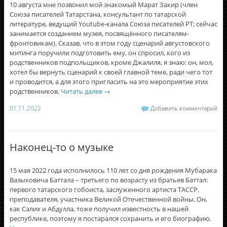
10 августа мне позвонил мой знакомый Марат Закир (член
Союза писателей Татарстана, консультант по татарской
литературе, ведущий Youtube-канала Союза писателей РТ; сейчас
занимается созданием музея, посвящённого писателям-
фронтовикам). Сказав, что в этом году сценарий августовского
митинга поручили подготовить ему, он спросил, кого из
родственников подпольщиков, кроме Джалиля, я знаю: он, мол,
хотел бы вернуть сценарий к своей главной теме, ради чего тот
и проводится, а для этого пригласить на это мероприятие этих
родственников.
Читать далее
→
01.11.2022
Добавить комментарий
Наконец-то о музыке
15 мая 2022 года исполнилось 110 лет со дня рождения Мубарака
Вазыховича Баттала – третьего по возрасту из братьев Баттал:
первого татарского гобоиста, заслуженного артиста ТАССР,
преподавателя, участника Великой Отечественной войны. Он,
как Салих и Абдулла, тоже получил известность в нашей
республике, поэтому я постарался сохранить и его биографию.