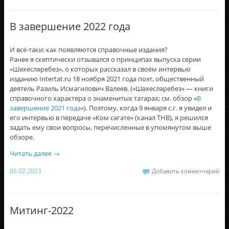
В завершение 2022 года
И всë-таки: как появляются справочные издания?
Ранее я скептически отзывался о принципах выпуска серии
«Шәхесләребез», о которых рассказал в своём интервью
изданию Intertat.ru 18 ноября 2021 года поэт, общественный
деятель Разиль Исмагилович Валеев. («Шәхесләребез» — книги
справочного характера о знаменитых татарах; см. обзор «
В
завершение 2021 года
»). Поэтому, когда 9 января с.г. я увидел и
его интервью в передаче «Ком сәгате» (канал ТНВ), я решился
задать ему свои вопросы, перечисленные в упомянутом выше
обзоре.
Читать далее
→
06.02.2023
Добавить комментарий
Митинг-2022