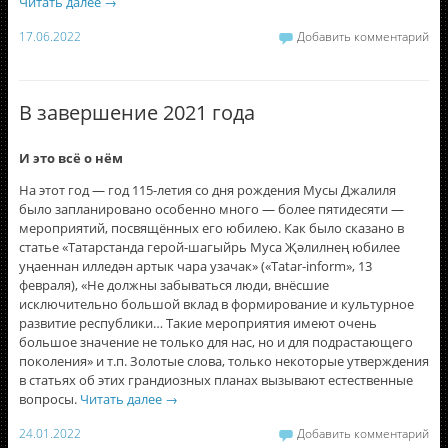
Читать далее
→
17.06.2022
Добавить комментарий
В завершение 2021 года
И это всё о нём
На этот год — год 115-летия со дня рождения Мусы Джалиля
было запланировано особенно много — более пятидесяти —
мероприятий, посвящённых его юбилею. Как было сказано в
статье «Татарстанда герой-шагыйрь Муса Җәлилнең юбилее
уңаеннан илледән артык чара узачак» («Tatar-inform», 13
февраля), «Не должны забываться люди, внёсшие
исключительно большой вклад в формирование и культурное
развитие республики… Такие мероприятия имеют очень
большое значение не только для нас, но и для подрастающего
поколения» и т.п. Золотые слова, только некоторые утверждения
в статьях об этих грандиозных планах вызывают естественные
вопросы.
Читать далее
→
24.01.2022
Добавить комментарий