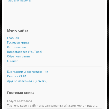
Забыли пароль?
Меню сайта
Главная
Гостевая книга
Фотогалерея
Видеогалерея (YouTube)
Обратная связь
О сайте
Биографии и воспоминания
Книги и СМИ
Другие материалы (Ссылки)
Гостевая книга
Гөлүсә Батталова
Тиз генә кереп, сайтны карап кына чыгыйм дип кергән идем....