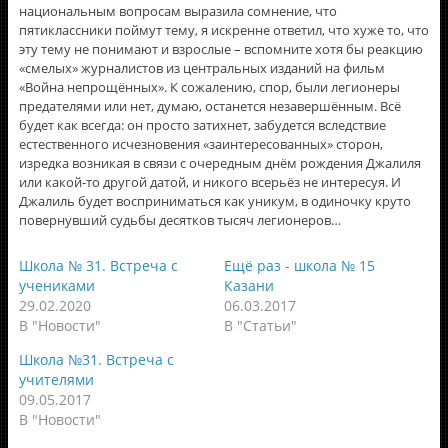
национальным вопросам выразила сомнение, что
пятиклассники поймут тему, я искренне ответил, что хуже то, что
эту тему не понимают и взрослые – вспомните хотя бы реакцию
«смелых» журналистов из центральных изданий на фильм
«Война непрощённых». К сожалению, спор, были легионеры
предателями или нет, думаю, останется незавершённым. Всё
будет как всегда: он просто затихнет, забудется вследствие
естественного исчезновения «заинтересованных» сторон,
изредка возникая в связи с очередным днём рождения Джалиля
или какой-то другой датой, и никого всерьёз не интересуя. И
Джалиль будет восприниматься как уникум, в одиночку круто
повернувший судьбы десятков тысяч легионеров…
Школа № 31. Встреча с
Ещё раз - школа № 15
учениками
Казани
29.02.2020
06.03.2017
В "Новости"
В "Статьи"
Школа №31. Встреча с
учителями
09.05.2017
В "Новости"