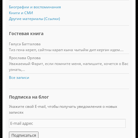
Биографии и воспоминания
Книги и СМИ
Другие материалы (Ссылки)
Гостевая книга
Гөлүсә Батталова
Тиз генә кереп, сайтны карап кына чыгыйм дип кергән идем....
Ярослава Орлова
Уважаемый Фарит, если помните меня, напишите, хочется о Вас
узнать,...
Все записи
Подписка на блог
Укажите свой E-mail, чтобы получать уведомления о новых
записях
E
-
m