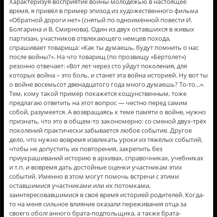
Характеризуя восприятие войны молодёжью в настоящее
время, я привёл в пример эпизод из художественного фильма
«Обратной дороги нет» (снятый по одноимëнной повести И.
Болгарина и В. Смирнова). Один из двух оставшихся в живых
партизан, участников отвлекающего немцев похода,
спрашивает товарища: «Как ты думаешь, будут помнить о нас
после войны?». На что товарищ (по прозвищу «Бертолет»)
резонно отвечает: «Вот лет через сто уйдут поколения, для
которых война – это боль, и станет эта война историей. Ну вот ты
о войне восемьсот двенадцатого года много думаешь? То-то…».
Тем, кому такой пример покажется кощунственным, тоже
предлагаю ответить на этот вопрос — честно перед самим
собой, разумеется. А возвращаясь к теме памяти о войне, нужно
признать, что это в общем-то закономерно: со сменой двух-трёх
поколений практически забывается любое событие. Другое
дело, что нужно вовремя извлекать уроки из тяжёлых событий,
чтобы не допустить их повторения, закрепить без
приукрашиваний историю в архивах, справочниках, учебниках
и т.п. и вовремя дать достойные оценки участникам этих
событий. Именно в этом могут помочь встречи с этими
оставшимися участниками или их потомками,
заинтересовавшимися в своё время историей родителей. Когда-
то на меня сильное влияние оказали переживания отца за
своего оболганного брата-подпольщика, а также брата-