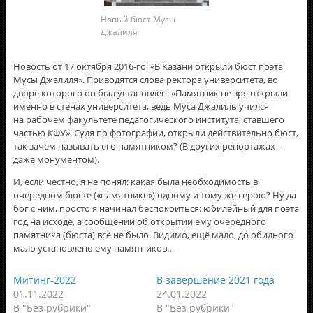
Новый бюст Мусы
Джалиля
Новость от 17 октября 2016-го: «В Казани открыли бюст поэта
Мусы Джалиля». Приводятся слова ректора университета, во
дворе которого он был установлен: «Памятник не зря открыли
именно в стенах университета, ведь Муса Джалиль учился
на рабочем факультете педагогического института, ставшего
частью КФУ». Судя по фотографии, открыли действительно бюст,
так зачем называть его памятником? (В других репортажах –
даже монументом).
И, если честно, я не понял: какая была необходимость в
очередном бюсте («памятнике») одному и тому же герою? Ну да
бог с ним, просто я начинал беспокоиться: юбилейный для поэта
год на исходе, а сообщений об открытии ему очередного
памятника (бюста) всё не было. Видимо, ещё мало, до обидного
мало установлено ему памятников…
Митинг-2022
В завершение 2021 года
01.11.2022
24.01.2022
В "Без рубрики"
В "Без рубрики"