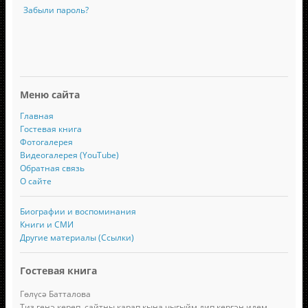
Забыли пароль?
Меню сайта
Главная
Гостевая книга
Фотогалерея
Видеогалерея (YouTube)
Обратная связь
О сайте
Биографии и воспоминания
Книги и СМИ
Другие материалы (Ссылки)
Гостевая книга
Гөлүсә Батталова
Тиз генә кереп, сайтны карап кына чыгыйм дип кергән идем....