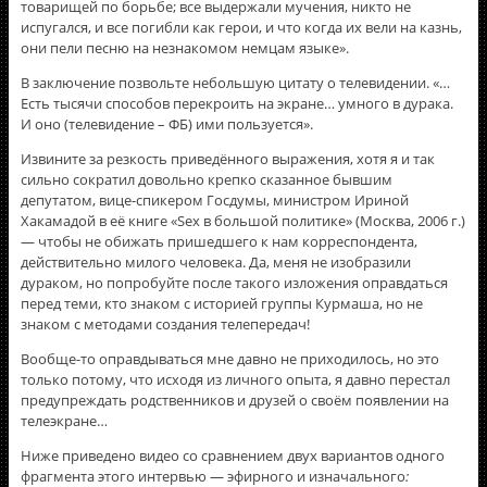
товарищей по борьбе; все выдержали мучения, никто не
испугался, и все погибли как герои, и что когда их вели на казнь,
они пели песню на незнакомом немцам языке».
В заключение позвольте небольшую цитату о телевидении. «…
Есть тысячи способов перекроить на экране… умного в дурака.
И оно (телевидение – ФБ) ими пользуется».
Извините за резкость приведённого выражения, хотя я и так
сильно сократил довольно крепко сказанное бывшим
депутатом, вице-спикером Госдумы, министром Ириной
Хакамадой в её книге «Sex в большой политике» (Москва, 2006 г.)
— чтобы не обижать пришедшего к нам корреспондента,
действительно милого человека. Да, меня не изобразили
дураком, но попробуйте после такого изложения оправдаться
перед теми, кто знаком с историей группы Курмаша, но не
знаком с методами создания телепередач!
Вообще-то оправдываться мне давно не приходилось, но это
только потому, что исходя из личного опыта, я давно перестал
предупреждать родственников и друзей о своём появлении на
телеэкране…
Ниже приведено видео со сравнением двух вариантов одного
фрагмента этого интервью — эфирного и изначального
: