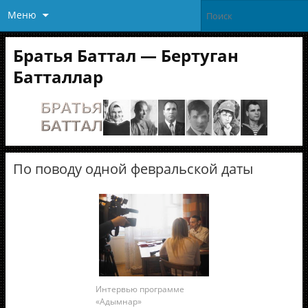
Меню
Братья Баттал — Бертуган
Батталлар
По поводу одной февральской даты
Интервью программе
«Адымнар»