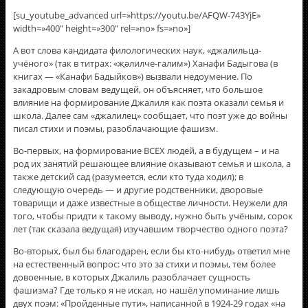
[su_youtube_advanced url=»https://youtu.be/AFQW-743YjE»
width=»400″ height=»300″ rel=»no» fs=»no»]
А вот слова кандидата филологических наук, «джалильца-
учёного» (так в титрах: «җәлилче-галим») Ханафи Бадыгова (в
книгах — «Канафи Бадыйков») вызвали недоумение. По
закадровым словам ведущей, он объясняет, что большое
влияние на формирование Джалиля как поэта оказали семья и
школа. Далее сам «джалилец» сообщает, что поэт уже до войны
писал стихи и поэмы, разоблачающие фашизм.
Во-первых, на формирование ВСЕХ людей, а в будущем – и на
род их занятий решающее влияние оказывают семья и школа, а
также детский сад (разумеется, если кто туда ходил); в
следующую очередь — и другие родственники, дворовые
товарищи и даже известные в обществе личности. Неужели для
того, чтобы придти к такому выводу, нужно быть учёным, сорок
лет (так сказала ведущая) изучавшим творчество одного поэта?
Во-вторых, был бы благодарен, если бы кто-нибудь ответил мне
на естественный вопрос: что это за стихи и поэмы, тем более
довоенные, в которых Джалиль разоблачает сущность
фашизма? Где только я не искал, но нашёл упоминание лишь
двух поэм: «Пройденные пути», написанной в 1924-29 годах «на