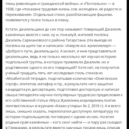
темы революции и гражданской войны», и «Почтальон» — в
1938, где «показана трудовая жизнь сов. молодёжи, её радости и
переживания». Отдельные стихи, разоблачающие фашизм,
появляются у поэта только в плену.
Кстати, джалильцами до сих пор называют товарищей Джалиля,
казнённых вместе с ним, ну и, пожалуй, жителей посёлка
Джалиль Сармановского района Татарстана. (На выезде из
посёлка на щите так и написано: «Хәерле юл, җәлиллеләр!» —
«Доброго пути, джалильцы!»). А может, и мне представляться
джалильцем, ведь я не только несколько лет изучал историю
подпольной группы, в которую привлекли Джалиля, но и
родственник одного из его товарищей? Хотя нет, не получится:
учёный тридцать пять лет исследовал стиль стихов из
«Моабитской тетради», подсчитывая количество «Онегинских
строф», эпитетов, метафор и пр., в результате чего защитил
кандидатскую диссертацию, подготовил докторскую и написал
свыше пятидесяти научно-популярных трудов (из предисловия к
его собственной статье «Муса Җәлилнең әсәрләренең поэтик
лингвистикасы» в журнале «Казан утлары» № 2, 2016 г). А я всего
лишь, смешно сказать, перелопатил доступную литературу по
истории подпольщиков, поговорил с одним из них, посетил
родные края казнённых – кого смог найти — и пару раз съездил
в Германию, в результате вместо научных трудов лишь описав