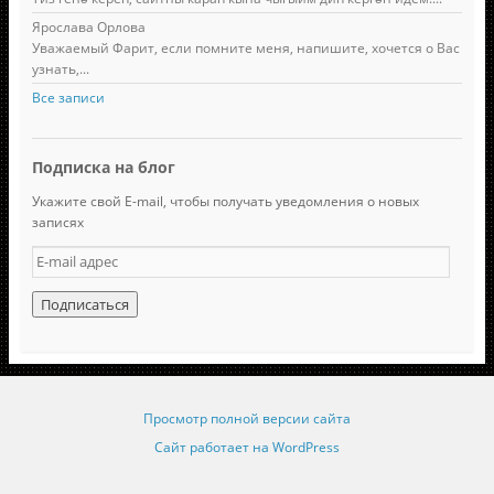
Ярослава Орлова
Уважаемый Фарит, если помните меня, напишите, хочется о Вас
узнать,...
Все записи
Подписка на блог
Укажите свой E-mail, чтобы получать уведомления о новых
записях
E
-
m
a
i
l
а
д
Просмотр полной версии сайта
р
е
Сайт работает на WordPress
с