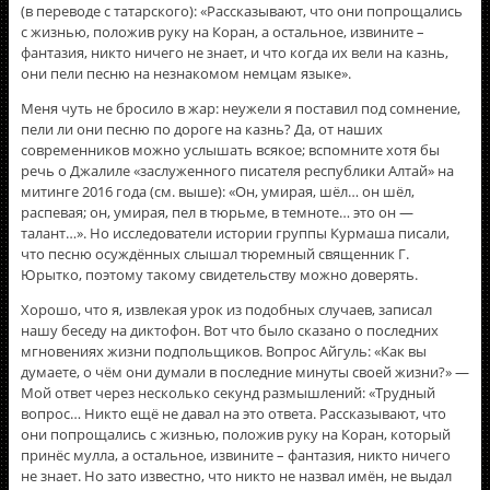
(в переводе с татарского): «Рассказывают, что они попрощались
с жизнью, положив руку на Коран, а остальное, извините –
фантазия, никто ничего не знает, и что когда их вели на казнь,
они пели песню на незнакомом немцам языке».
Меня чуть не бросило в жар: неужели я поставил под сомнение,
пели ли они песню по дороге на казнь? Да, от наших
современников можно услышать всякое; вспомните хотя бы
речь о Джалиле «заслуженного писателя республики Алтай» на
митинге 2016 года (см. выше): «Он, умирая, шёл… он шёл,
распевая; он, умирая, пел в тюрьме, в темноте… это он —
талант…». Но исследователи истории группы Курмаша писали,
что песню осуждённых слышал тюремный священник Г.
Юрытко, поэтому такому свидетельству можно доверять.
Хорошо, что я, извлекая урок из подобных случаев, записал
нашу беседу на диктофон. Вот что было сказано о последних
мгновениях жизни подпольщиков. Вопрос Айгуль: «Как вы
думаете, о чём они думали в последние минуты своей жизни?» —
Мой ответ через несколько секунд размышлений: «Трудный
вопрос… Никто ещё не давал на это ответа. Рассказывают, что
они попрощались с жизнью, положив руку на Коран, который
принёс мулла, а остальное, извините – фантазия, никто ничего
не знает. Но зато известно, что никто не назвал имён, не выдал