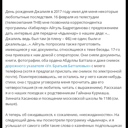
День рождения Джалиля в 2017 году имел для меня некоторые
любопытные последствия. 16 февраля из телестудии
(телекомпания ТНВ) мне позвонила корреспондентка
программы «Хәбәрләр» Айгуль Бадретдинова с предложением
дать интервью для передачи «Адымнар» о нашем дяде: «…
Джалиль ведь был там (в плену – ФБ) не один; были и
джалильцы…». Айгуль попросила также приготовить
имеющиеся у нас документы, относящиеся к теме беседы. 17-го
она приехала к нам домой с оператором. Они сняли документы,
книги, фотографии, оба ордена Абдуллы Баттала и даже снимок
дорожного указателя «Ул. Братьев Батталовых»
с моего
телефона (хотя я предлагал прислать им снимок по электронной
почте). Поинтересовавшись, не остались ли у него какие-нибудь
стихи, она с трудом уговорила меня прочитать два его
четверостишия (я не любитель читать с выражением). Рассказал
я и о наших поездках к родственникам Гайнана Курмаша,
Зинната Хасанова и посещении московской школы № 1186 (см.
выше).
А теперь об ожидавшихся, к сожалению, «неожиданностях». На
следующий день мы посмотрели программу «Адымнар», и я
услышал от самого себя такие слова о казнённых подпольщиках