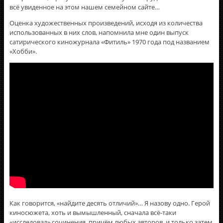
всё увиденное на этом нашем семейном сайте…
Оценка художественных произведений, исходя из количества
использованных в них слов, напомнила мне один выпуск
сатирического киножурнала «Фитиль» 1970 года под названием
«Хобби».
Как говорится, «найдите десять отличий»… Я назову одно. Герой
киносюжета, хоть и вымышленный, сначала всё-таки
«исследовал» сочинения, причём любых авторов, и только затем