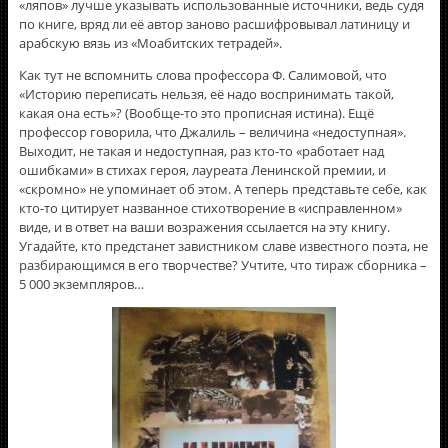
«ляпов» лучше указывать использованные источники, ведь судя
по книге, вряд ли её автор заново расшифровывал латиницу и
арабскую вязь из «Моабитских тетрадей».
Как тут не вспомнить слова профессора Ф. Салимовой, что
«Историю переписать нельзя, еë надо воспринимать такой,
какая она есть»? (Вообще-то это прописная истина). Ещё
профессор говорила, что Джалиль – величина «недоступная».
Выходит, не такая и недоступная, раз кто-то «работает над
ошибками» в стихах героя, лауреата Ленинской премии, и
«скромно» не упоминает об этом. А теперь представьте себе, как
кто-то цитирует названное стихотворение в «исправленном»
виде, и в ответ на ваши возражения ссылается на эту книгу.
Угадайте, кто предстанет завистником славе известного поэта, не
разбирающимся в его творчестве? Учтите, что тираж сборника –
5 000 экземпляров…