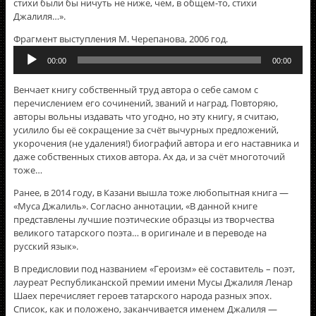
стихи были бы ничуть не ниже, чем, в общем-то, стихи
Джалиля…».
Фрагмент выступления М. Черепанова, 2006 год.
Аудиоплеер
00:00
00:00
Венчает книгу собственный труд автора о себе самом с
перечислением его сочинений, званий и наград. Повторяю,
авторы вольны издавать что угодно, но эту книгу, я считаю,
усилило бы её сокращение за счёт вычурных предложений,
укорочения (не удаления!) биографий автора и его наставника и
даже собственных стихов автора. Ах да, и за счёт многоточий
тоже…
Ранее, в 2014 году, в Казани вышла тоже любопытная книга —
«Муса Джалиль». Согласно аннотации, «В данной книге
представлены лучшие поэтические образцы из творчества
великого татарского поэта… в оригинале и в переводе на
русский язык».
В предисловии под названием «Героизм» её составитель – поэт,
лауреат Республиканской премии имени Мусы Джалиля Ленар
Шаех перечисляет героев татарского народа разных эпох.
Список, как и положено, заканчивается именем Джалиля —