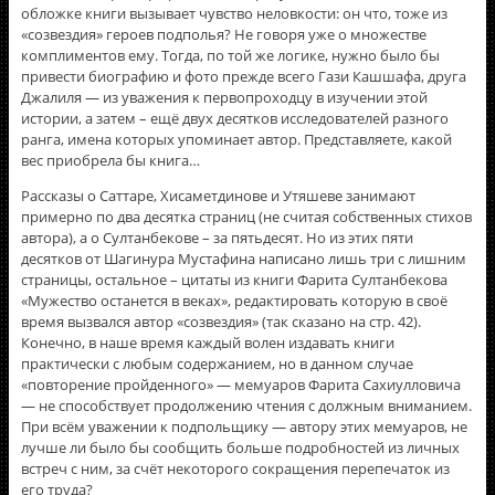
обложке книги вызывает чувство неловкости: он что, тоже из
«созвездия» героев подполья? Не говоря уже о множестве
комплиментов ему. Тогда, по той же логике, нужно было бы
привести биографию и фото прежде всего Гази Кашшафа, друга
Джалиля — из уважения к первопроходцу в изучении этой
истории, а затем – ещё двух десятков исследователей разного
ранга, имена которых упоминает автор. Представляете, какой
вес приобрела бы книга…
Рассказы о Саттаре, Хисаметдинове и Утяшеве занимают
примерно по два десятка страниц (не считая собственных стихов
автора), а о Султанбекове – за пятьдесят. Но из этих пяти
десятков от Шагинура Мустафина написано лишь три с лишним
страницы, остальное – цитаты из книги Фарита Султанбекова
«Мужество останется в веках», редактировать которую в своё
время вызвался автор «созвездия» (так сказано на стр. 42).
Конечно, в наше время каждый волен издавать книги
практически с любым содержанием, но в данном случае
«повторение пройденного» — мемуаров Фарита Сахиулловича
— не способствует продолжению чтения с должным вниманием.
При всём уважении к подпольщику — автору этих мемуаров, не
лучше ли было бы сообщить больше подробностей из личных
встреч с ним, за счёт некоторого сокращения перепечаток из
его труда?