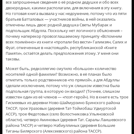
все запрошенные сведения о её родном дедушке и обо всех
двоюродных, какими располагали, для включения в эту книгу.
Но готовая книга вызвала у нас недоумение, потому что из пяти
братьев Батталовых — участников войны, в ней оказались
отмечены лишь двое: родной дедушка Светы Мубарак и
подпольщик Абдулла. Поскольку нет логичного объяснения –
почему наперекор провозглашаемому принципу «Вспомним
всех поимённо» из книги «пропали без вести» Галимзян, Салих и
Фуат, отмеченные в «настоящей», республиканской «Книге
Памяти», остаётся делать предположения этому. У меня они
таковы.
Может быть, редколлегию смутило «большое» количество
носителей одной фамилии? Возможно, в её планах было
отметить только родственников «по прямой», а для Абдуллы
сделали исключение, потому что уж слишком известна была
подпольная группа, в которую он входил? (Точнее, слишком
известен один из её членов — «поэт-герой»). Но в книге есть трое
Гисмеевых из деревни Ново-Шаймурзино Буинского района
ТАССР, трое Уразовых (деревня Тат-Тоймобаш Удмуртской
АССР), трое Федотовых (село Волостниковка Ульяновской
области), четверо Аминовых (деревня Тат. Саралы Лаишевского
района ТАССР) и четверо Набиуллиных (деревня Большие
Тиганы Билярского (Алексеевского) района ТАССР).