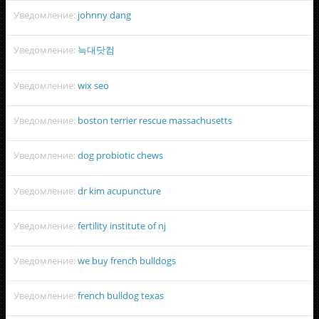
Уведомление:
johnny dang
Уведомление:
늑대닷컴
Уведомление:
wix seo
Уведомление:
boston terrier rescue massachusetts
Уведомление:
dog probiotic chews
Уведомление:
dr kim acupuncture
Уведомление:
fertility institute of nj
Уведомление:
we buy french bulldogs
Уведомление:
french bulldog texas