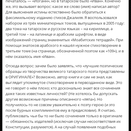
печаталось — «Иоганн», но в татарском было «Иван». Конечно
же, это вызывает вопрос: какое же слово (имя) написал автор?
Для выяснения истины естественно было обратиться к
факсимильному изданию стихов Джалиля. Я воспользовался
набором из трёх миниатюрных томов, выпущенных в 2005 году:
два тома на татарском и русском языках – на кириллице, а
третий том – на латинице и арабским шрифтом, в виде
изображений страниц знаменитых «Моабитских тетрадей». При
помощи знатоков арабского я нашёл нужное стихотворение в
третьем томе (на странице, обозначенной поэтом как «109»), и в
нём оказалось имя «Иван».
Отсюда вопрос: зачем было заявлять, что «лучшие поэтические
образцы из творчества великого татарского поэта представлены
в ОРИГИНАЛЕ»? Возможно, автор книги и сам не знал, как
выглядит упомянутое стихотворение в первозданном виде. Это
не говорит о нём плохо; кто досконально знает все сочинения
даже таких известных личностей? (Не хотелось бы допускать
другие возможные причины описанного «ляпа»). Но
получилось-то не совсем уважительно к поэту-герою (и это
после бурных комплиментов ему в предисловии). Я считаю,
публиковать чьи бы то ни было сочинения только в оригинале
— обязанность издателей (исключая случаи несоответствия их
Конституции, разумеется). А на случай появления подобных