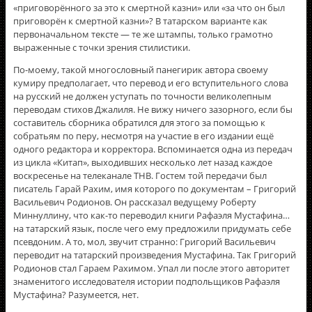
«приговорённого за это к смертной казни» или «за что он был
приговорён к смертной казни»? В татарском варианте как
первоначальном тексте — те же штампы, только грамотно
выраженные с точки зрения стилистики.
По-моему, такой многословный панегирик автора своему
кумиру предполагает, что перевод и его вступительного слова
на русский не должен уступать по точности великолепным
переводам стихов Джалиля. Не вижу ничего зазорного, если бы
составитель сборника обратился для этого за помощью к
собратьям по перу, несмотря на участие в его издании ещё
одного редактора и корректора. Вспоминается одна из передач
из цикла «Китап», выходивших несколько лет назад каждое
воскресенье на телеканале ТНВ. Гостем той передачи был
писатель Гарай Рахим, имя которого по документам – Григорий
Васильевич Родионов. Он рассказал ведущему Роберту
Миннуллину, что как-то переводил книги Рафаэля Мустафина…
на татарский язык, после чего ему предложили придумать себе
псевдоним. А то, мол, звучит странно: Григорий Васильевич
переводит на татарский произведения Мустафина. Так Григорий
Родионов стал Гараем Рахимом. Упал ли после этого авторитет
знаменитого исследователя истории подпольщиков Рафаэля
Мустафина? Разумеется, нет.