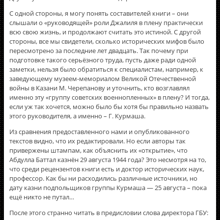
С одной стороны, я могу понять составителей книги – они
слышали о «руководящей» роли Джалиля в плену практически
всю свою жизнь, и продолжают считать это истиной. С другой
стороны, все мы свидетели, сколько исторических мифов было
пересмотрено за последние лет двадцать. Так почему при
подготовке такого серьёзного труда, пусть даже ради одной
заметки, нельзя было обратиться к специалистам, например, к
заведующему музеем-мемориалом Великой Отечественной
войны в Казани М. Черепанову и уточнить, кто возглавлял
именно эту «группу советских военнопленных» в плену? И тогда,
если уж так хочется, можно было бы хотя бы правильно назвать
этого руководителя, а именно – Г. Курмаша.
Из сравнения предоставленного нами и опубликованного
текстов видно, что их редактировали. Но если авторы так
привержены штампам, как объяснить их «открытие», что
Абдулла Баттал казнён 29 августа 1944 года? Это несмотря на то,
что среди рецензентов книги есть и доктор исторических наук,
профессор. Как бы ни расходились различные источники, но
дату казни подпольщиков группы Курмаша — 25 августа – пока
ещё никто не путал…
После этого странно читать в предисловии слова директора ГБУ: