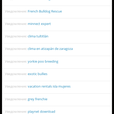
Уведомление:
French Bulldog Rescue
Уведомление:
minnect expert
Уведомление:
clima tultitlán
Уведомление:
clima en atizapán de zaragoza
Уведомление:
yorkie poo breeding
Уведомление:
exotic bullies
Уведомление:
vacation rentals isla mujeres
Уведомление:
grey frenchie
Уведомление:
playnet download