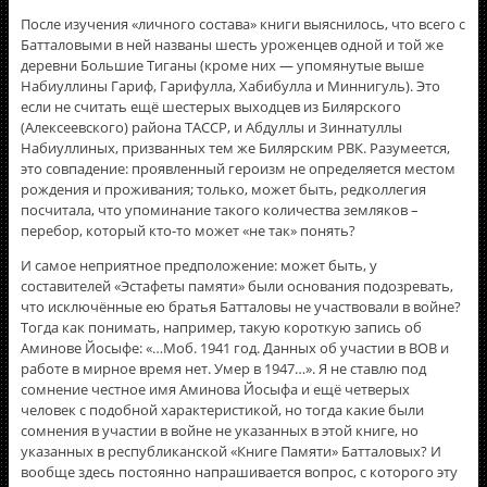
После изучения «личного состава» книги выяснилось, что всего с
Батталовыми в ней названы шесть уроженцев одной и той же
деревни Большие Тиганы (кроме них — упомянутые выше
Набиуллины Гариф, Гарифулла, Хабибулла и Миннигуль). Это
если не считать ещё шестерых выходцев из Билярского
(Алексеевского) района ТАССР, и Абдуллы и Зиннатуллы
Набиуллиных, призванных тем же Билярским РВК. Разумеется,
это совпадение: проявленный героизм не определяется местом
рождения и проживания; только, может быть, редколлегия
посчитала, что упоминание такого количества земляков –
перебор, который кто-то может «не так» понять?
И самое неприятное предположение: может быть, у
составителей «Эстафеты памяти» были основания подозревать,
что исключённые ею братья Батталовы не участвовали в войне?
Тогда как понимать, например, такую короткую запись об
Аминове Йосыфе: «…Моб. 1941 год. Данных об участии в ВОВ и
работе в мирное время нет. Умер в 1947…». Я не ставлю под
сомнение честное имя Аминова Йосыфа и ещё четверых
человек с подобной характеристикой, но тогда какие были
сомнения в участии в войне не указанных в этой книге, но
указанных в республиканской «Книге Памяти» Батталовых? И
вообще здесь постоянно напрашивается вопрос, с которого эту