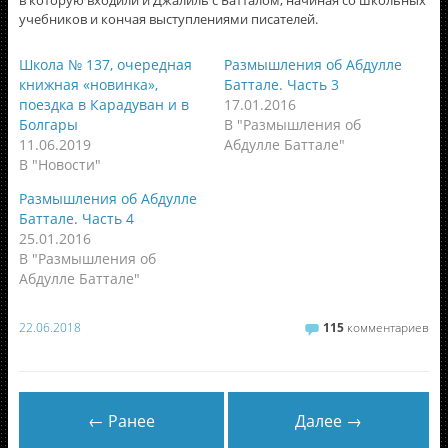
в которую входили и Джалиль с Батталом, начиная со школьных
учебников и кончая выступлениями писателей.
Школа № 137, очередная
Размышления об Абдулле
книжная «новинка»,
Баттале. Часть 3
поездка в Карадуван и в
17.01.2016
Болгары
В "Размышления об
11.06.2019
Абдулле Баттале"
В "Новости"
Размышления об Абдулле
Баттале. Часть 4
25.01.2016
В "Размышления об
Абдулле Баттале"
22.06.2018
115
комментариев
← Ранее
Далее →