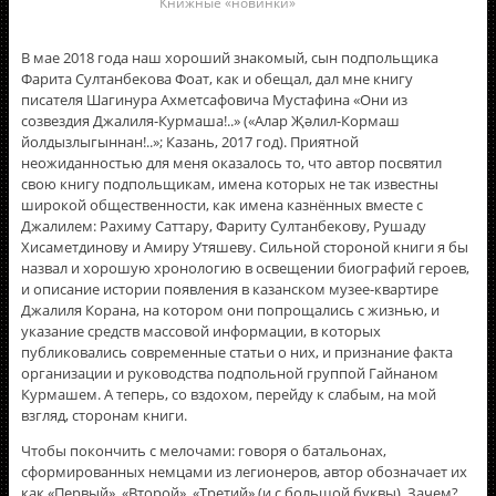
Книжные «новинки»
В мае 2018 года наш хороший знакомый, сын подпольщика
Фарита Султанбекова Фоат, как и обещал, дал мне книгу
писателя Шагинура Ахметсафовича Мустафина «Они из
созвездия Джалиля-Курмаша!..» («Алар Җәлил-Кормаш
йолдызлыгыннан!..»; Казань, 2017 год). Приятной
неожиданностью для меня оказалось то, что автор посвятил
свою книгу подпольщикам, имена которых не так известны
широкой общественности, как имена казнённых вместе с
Джалилем: Рахиму Саттару, Фариту Султанбекову, Рушаду
Хисаметдинову и Амиру Утяшеву. Сильной стороной книги я бы
назвал и хорошую хронологию в освещении биографий героев,
и описание истории появления в казанском музее-квартире
Джалиля Корана, на котором они попрощались с жизнью, и
указание средств массовой информации, в которых
публиковались современные статьи о них, и признание факта
организации и руководства подпольной группой Гайнаном
Курмашем. А теперь, со вздохом, перейду к слабым, на мой
взгляд, сторонам книги.
Чтобы покончить с мелочами: говоря о батальонах,
сформированных немцами из легионеров, автор обозначает их
как «Первый», «Второй», «Третий» (и с большой буквы). Зачем?