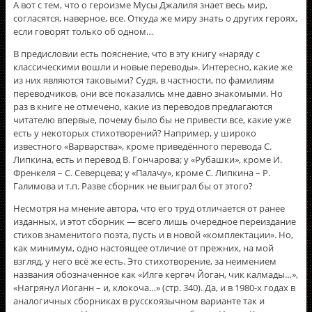
А вот с тем, что о героизме Мусы Джалиля знает весь мир,
согласятся, наверное, все. Откуда же миру знать о других героях,
если говорят только об одном…
В предисловии есть пояснение, что в эту книгу «наряду с
классическими вошли и новые переводы». Интересно, какие же
из них являются таковыми? Судя, в частности, по фамилиям
переводчиков, они все показались мне давно знакомыми. Но
раз в книге не отмечено, какие из переводов предлагаются
читателю впервые, почему было бы не привести все, какие уже
есть у некоторых стихотворений? Например, у широко
известного «Варварства», кроме приведённого перевода С.
Липкина, есть и перевод В. Гончарова; у «Рубашки», кроме И.
Френкеля – С. Северцева; у «Палачу», кроме С. Липкина – Р.
Галимова и т.п. Разве сборник не выиграл бы от этого?
Несмотря на мнение автора, что его труд отличается от ранее
изданных, и этот сборник — всего лишь очередное переиздание
стихов знаменитого поэта, пусть и в новой «комплектации». Но,
как минимум, одно настоящее отличие от прежних, на мой
взгляд, у него всё же есть. Это стихотворение, за неимением
названия обозначенное как «Илгә кергәч Йоган, чик калмады…»,
«Нагрянул Иоганн – и, клокоча…» (стр. 340). Да, и в 1980-х годах в
аналогичных сборниках в русскоязычном варианте так и