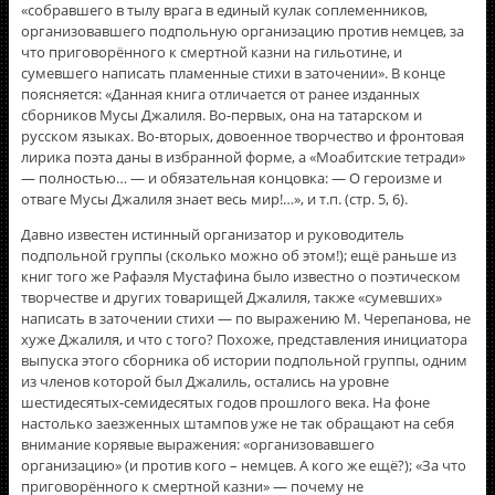
«собравшего в тылу врага в единый кулак соплеменников,
организовавшего подпольную организацию против немцев, за
что приговорённого к смертной казни на гильотине, и
сумевшего написать пламенные стихи в заточении». В конце
поясняется: «Данная книга отличается от ранее изданных
сборников Мусы Джалиля. Во-первых, она на татарском и
русском языках. Во-вторых, довоенное творчество и фронтовая
лирика поэта даны в избранной форме, а «Моабитские тетради»
— полностью… — и обязательная концовка: — О героизме и
отваге Мусы Джалиля знает весь мир!…», и т.п. (стр. 5, 6).
Давно известен истинный организатор и руководитель
подпольной группы (сколько можно об этом!); ещё раньше из
книг того же Рафаэля Мустафина было известно о поэтическом
творчестве и других товарищей Джалиля, также «сумевших»
написать в заточении стихи — по выражению М. Черепанова, не
хуже Джалиля, и что с того? Похоже, представления инициатора
выпуска этого сборника об истории подпольной группы, одним
из членов которой был Джалиль, остались на уровне
шестидесятых-семидесятых годов прошлого века. На фоне
настолько заезженных штампов уже не так обращают на себя
внимание корявые выражения: «организовавшего
организацию» (и против кого – немцев. А кого же ещё?); «За что
приговорённого к смертной казни» — почему не