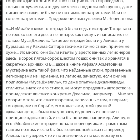
сопровождается эпитетом «поэт-патриот». Это справедливо,
только получается, что другие члены подпольной группы, даже
писавшие стихи, не были ни поэтами, ни патриотами. Или не
совсем патриотами… Продолжение выступления М. Черепанова:
«…И «Моабитских»-то тетрадей было ведь в истории Татарстана
не только вот эти две, и не четыре, как пишут, и написал их не
только Муса Джалиль. Такие же тетради были и у Алиша, и у
Курмаша, и у Рахима Саттара такие же точно стихи, причём не
хуже… Их много, они были изъяты у арестованных легионеров
здесь, в сорок пятом-сорок шестом годах; они так и хранятся в
секретных архивах КГБ… даже в книге Рафаэля Ахметовича
Мустафина есть такой факт, что найденные стихи, привезённые
легионерами из Германии, из легиона, зачастую, если они не
подписаны «Муса Джалиль», то даже опытные джалилеведы,
стилисты, знатоки его стихов, не могут определить авторство: а
принадлежат ли стихи конкретно Джалилю, например. …Мне это
говорит о том, что стихотворения, написанные там, в тюрьме,
товарищами по борьбе, его коллегами, этой группой
«джалильцев», …были «на уровне», и уровень их поэзии в
принципе одинаковый, и если бы повезло, например, Алишу, и
его «Моабитские тетради» попали переводчикам, грамотным
нашим поэтам, и если бы был социальный заказ на перевод
Алиша, то я уверен, что и по значению, и по мастерству его