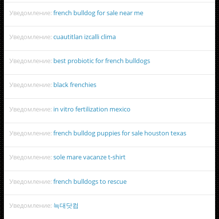
Уведомление:
french bulldog for sale near me
Уведомление:
cuautitlan izcalli clima
Уведомление:
best probiotic for french bulldogs
Уведомление:
black frenchies
Уведомление:
in vitro fertilization mexico
Уведомление:
french bulldog puppies for sale houston texas
Уведомление:
sole mare vacanze t-shirt
Уведомление:
french bulldogs to rescue
Уведомление:
늑대닷컴