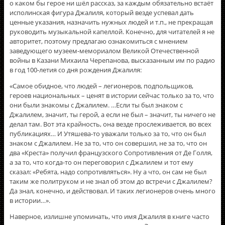
о каком бы герое ни шёл рассказ, за каждым обязательно встаёт
исполинская фигура Джалиля, который везде успевал дать
ценные указания, назначить нужных людей и т.п., не прекращая
руководить музыкальной капеллой. Конечно, для читателей я не
авторитет, поэтому предлагаю ознакомиться с мнением
заведующего музеем-мемориалом Великой Отечественной
войны в Казани Михаила Черепанова, высказанным им по радио
в год 100-летия со дня рождения Джалиля:
«Самое обидное, что людей – легионеров, подпольщиков,
героев национальных – ценят в истории сейчас только за то, что
они были знакомы с Джалилем. …Если ты был знаком с
Джалилем, значит, ты герой, а если не был – значит, ты ничего не
делал там. Вот эта крайность, она везде прослеживается, во всех
публикациях… И Утяшева-то уважали только за то, что он был
знаком с Джалилем. Не за то, что он совершил, не за то, что он
два «Креста» получил французского Сопротивления от Де Голля,
а за то, что когда-то он переговорил с Джалилем и тот ему
сказал: «Ребята, надо сопротивляться». Ну а что, он сам не был
таким же политруком и не знал об этом до встречи с Джалилем?
Да знал, конечно, и действовал. И таких легионеров очень много
в истории…».
Наверное, излишне упоминать, что имя Джалиля в книге часто