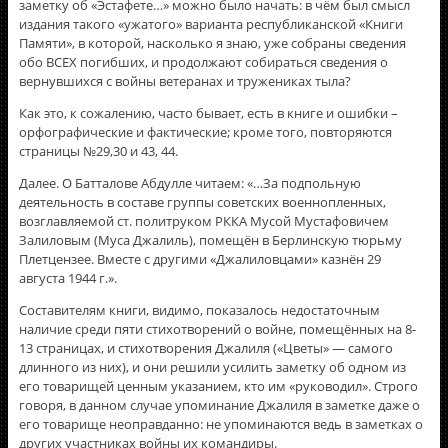
заметку об «Эстафете…» можно было начать: в чём был смысл
издания такого «ужатого» варианта республиканской «Книги
Памяти», в которой, насколько я знаю, уже собраны сведения
обо ВСЕХ погибших, и продолжают собираться сведения о
вернувшихся с войны ветеранах и тружениках тыла?
Как это, к сожалению, часто бывает, есть в книге и ошибки –
орфографические и фактические; кроме того, повторяются
страницы №29,30 и 43, 44.
Далее. О Батталове Абдулле читаем: «…За подпольную
деятельность в составе группы советских военнопленных,
возглавляемой ст. политруком РККА Мусой Мустафовичем
Залиловым (Муса Джалиль), помещён в Берлинскую тюрьму
Плетцензее. Вместе с другими «Джалиловцами» казнён 29
августа 1944 г.».
Составителям книги, видимо, показалось недостаточным
наличие среди пяти стихотворений о войне, помещённых на 8-
13 страницах, и стихотворения Джалиля («Цветы» — самого
длинного из них), и они решили усилить заметку об одном из
его товарищей ценным указанием, кто им «руководил». Строго
говоря, в данном случае упоминание Джалиля в заметке даже о
его товарище неоправданно: не упоминаются ведь в заметках о
других участниках войны их командиры.