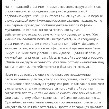
На пятнадцатой странице читаем (в переводе на русский): «Как
стало известно в последние годы, руководителем этой
подпольной организации считался Гайнан Курмаш». Во-первых,
о руководящей роли Курмаша известно уже шестнадцать лет, о
чём первым прилюдно сообщил учитель автора Рафаэль
Мустафин. Во-вторых, он тогда сказал, что Курмаш
действительно оказался, а не «считался» руководителем. (Кто
именно им считался, пояснять не требуется). А на следующей
странице: «Хотя в этом списке (казнённых – ФБ) М. Джалиль и
записан пятым, его роль в антифашистской организации была
ничуть не ниже, чем у остальных», и далее — длинный абзац о
кипучей деятельности поэта Мусы в «самой гуще» организации.
(Опять та же двусмысленность: Джалиль потому и «записан» под
таким номером, что действительно был казнён пятым).
Извините за резкое слово, но я считаю это предложение
бессмысленным. Для тех, кто до сих пор думает, что это Джалиль
организовал подпольную группу, его роль и так даже выше, чем
у остальных, а те, кто интересуется историей этой группы,
согласятся, что точно так же можно сказать обо всех её членах.
Они ведь потому и были казнены, что были, по выражению Ф.
Султанбекова, «мозговым центром» организации, то есть роль
каждого была не ниже остальных. Просто о товарищах Джалиля