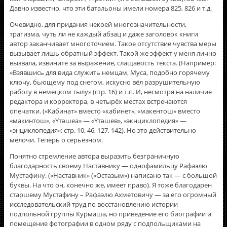
Давно известно, что эти батальоны имели номера 825, 826 и т.д.
Очевидно, для придания некоей многозначительности,
трагизма, чуть ли не каждый абзац и даже заголовок книги
автор заканчивает многоточием. Такое отсутствие чувства меры
вызывает лишь обратный эффект. Такой же эффект у меня лично
вызвала, извините за выражение, слащавость текста. (Например:
«Взявшись для вида служить немцам, Муса, подобно горячему
ключу, бьющему под снегом, искусно вёл разрушительную
работу в немецком тылу» (стр. 16) и т.п. И, несмотря на наличие
редактора и корректора, в четырёх местах встречаются
опечатки. («Кабинат» вместо «кабинет», «макентош» вместо
«макинтош», «Үтәшеа» — «Үтәшев», «экнциклопедия» —
«энциклопедия»; стр. 10, 46, 127, 142). Но это действительно
мелочи. Теперь о серьёзном.
Понятно стремление автора выразить безграничную
благодарность своему Наставнику — однофамильцу Рафаэлю
Мустафину. («Наставник» («Остазым») написано так — с большой
буквы. На что он, конечно же, имеет право). Я тоже благодарен
старшему Мустафину – Рафаэлю Ахметовичу — за его огромный
исследовательский труд по восстановлению истории
подпольной группы Курмаша, но приведение его биографии и
помещение фотографии в одном ряду с подпольщиками на