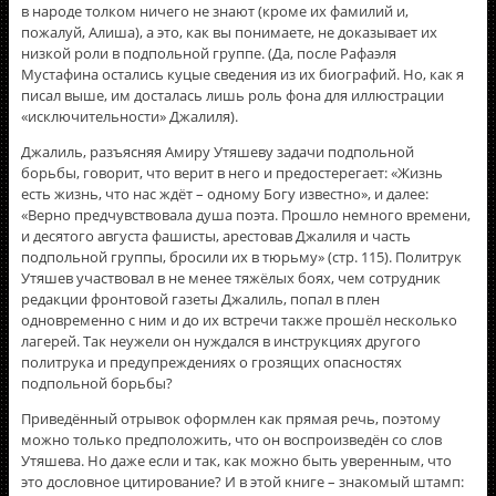
в народе толком ничего не знают (кроме их фамилий и,
пожалуй, Алиша), а это, как вы понимаете, не доказывает их
низкой роли в подпольной группе. (Да, после Рафаэля
Мустафина остались куцые сведения из их биографий. Но, как я
писал выше, им досталась лишь роль фона для иллюстрации
«исключительности» Джалиля).
Джалиль, разъясняя Амиру Утяшеву задачи подпольной
борьбы, говорит, что верит в него и предостерегает: «Жизнь
есть жизнь, что нас ждёт – одному Богу известно», и далее:
«Верно предчувствовала душа поэта. Прошло немного времени,
и десятого августа фашисты, арестовав Джалиля и часть
подпольной группы, бросили их в тюрьму» (стр. 115). Политрук
Утяшев участвовал в не менее тяжёлых боях, чем сотрудник
редакции фронтовой газеты Джалиль, попал в плен
одновременно с ним и до их встречи также прошёл несколько
лагерей. Так неужели он нуждался в инструкциях другого
политрука и предупреждениях о грозящих опасностях
подпольной борьбы?
Приведённый отрывок оформлен как прямая речь, поэтому
можно только предположить, что он воспроизведён со слов
Утяшева. Но даже если и так, как можно быть уверенным, что
это дословное цитирование? И в этой книге – знакомый штамп: