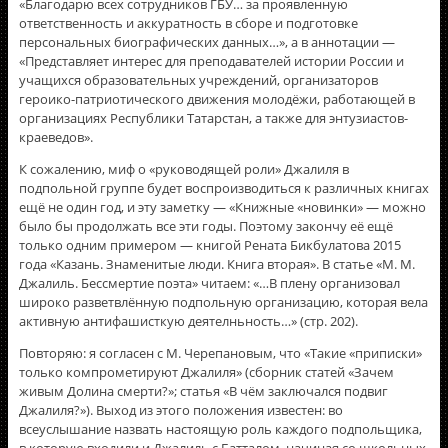
«Благодарю всех сотрудников ГБУ… за проявленную
ответственность и аккуратность в сборе и подготовке
персональных биографических данных…», а в аннотации —
«Представляет интерес для преподавателей истории России и
учащихся образовательных учреждений, организаторов
героико-патриотического движения молодёжи, работающей в
организациях Республики Татарстан, а также для энтузиастов-
краеведов».
К сожалению, миф о «руководящей роли» Джалиля в
подпольной группе будет воспроизводиться к различных книгах
ещё не один год, и эту заметку — «Книжные «новинки» — можно
было бы продолжать все эти годы. Поэтому закончу её ещё
только одним примером — книгой Рената Бикбулатова 2015
года «Казань. Знаменитые люди. Книга вторая». В статье «М. М.
Джалиль. Бессмертие поэта» читаем: «…В плену организовал
широко разветвлённую подпольную организацию, которая вела
активную антифашисткую деятелньность…» (стр. 202).
Повторяю: я согласен с М. Черепановым, что «Такие «приписки»
только компрометируют Джалиля» (сборник статей «Зачем
живым Долина смерти?»; статья «В чём заключался подвиг
Джалиля?»). Выход из этого положения известен: во
всеуслышание назвать настоящую роль каждого подпольщика,