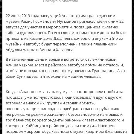
Поездка в Апастово
22 июля 2019 года заведущий Апастовским краеведческим
музеем Рамис Госманович Нугманов пригласил меня к ним 22
августа для участия в мероприятии, посвящённом 75-летию
гибели «джалильцев». По его словам, к ним также должны были
приехать из Казани дочь Джалиля с дочерью и внуками (но их
музейный автобус будет переполнен), а также племянники
Абдуллы Алиша и Зинната Хасанова.
В назначенный день и время я встретился с племянниками
Алиша у ЦУМа. Мест в рейсовом автобусе почти не осталось и,
чтобы не опоздать к назначенному времени, Гульшат апа, Азат
абый Сункишевы и я поехали на машине «левака».
Когда в Апастово мы вышли у музея, нас попросили пройти на
площадь, уже полную людей. Люди беседовали друг с другом,
встречали знакомых; группами стояли артисты,
военнослужащие, «молодогвардейцы» в красных рубашках;
негромко, «в режиме ожидания» безостановочно наигрывали
три баяниста; корреспонденты районных газет Апастовского и
соседнего Кайбицкого районов делали снимки… Наконец,
подошёл микроавтобус казанского музея-квартиры Джалиля, из