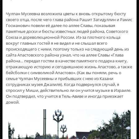
Чулпан Мусеевна возложила цветы к вновь открытому бюсту
своего отца, после чего глава района Рашит Загидуллин и Рамис
Госманович повели её далее по аллее Славы, показывая
памятные доски и бюсты известных людей района, Советского
Союза и дореволюционной России. Из-за плотного кольца
вокруг главных гостей я не видел и не слышал всего
происходящего с ними, поэтому только на следующий день из
сайта Апастовского района узнал, что на аллее Славы «Глава
района… передал гостям в качестве памятного подарка книгу,
отражающую историю и сегодняшнюю жизнь Апастово, а также
бейсболки с символикой Апастово». (Как вы поняли, речь о
семье Чулпан Мусеевны и прибывших с нею из Казани
сотрудниках музея Джалиля). Когда подвернулся случай, я
спросил у Миши, действительно ли он учится музыке в Израиле.
Он подтвердил, что учится в Тель-Авиве и иногда приезжает
домой.