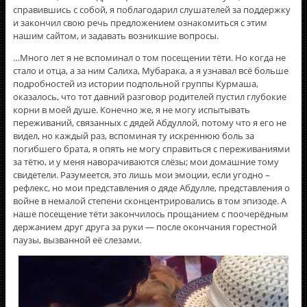
справившись с собой, я поблагодарил слушателей за поддержку
и закончил свою речь предложением ознакомиться с этим
нашим сайтом, и задавать возникшие вопросы.
…Много лет я не вспоминал о том посещении тёти. Но когда не
стало и отца, а за ним Салиха, Мубарака, а я узнавал всё больше
подробностей из истории подпольной группы Курмаша,
оказалось, что тот давний разговор родителей пустил глубокие
корни в моей душе. Конечно же, я не могу испытывать
переживаний, связанных с дядей Абдуллой, потому что я его не
видел, но каждый раз, вспоминая ту искреннюю боль за
погибшего брата, я опять не могу справиться с переживаниями
за тётю, и у меня наворачиваются слёзы; мои домашние тому
свидетели. Разумеется, это лишь мои эмоции, если угодно –
рефлекс, но мои представления о дяде Абдулле, представления о
войне в немалой степени сконцентрировались в том эпизоде. А
наше посещение тёти закончилось прощанием с поочерёдным
держанием друг друга за руки — после окончания горестной
паузы, вызванной её слезами.