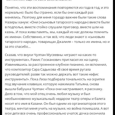
Понятно, что эти воспоминания повторяются из года в год, и это
нормально: было бы странно, если бы они каждый раз
менялись. Поэтому для меня гораздо важнее были такие слова
Назиры ханум: «Они («сыновья татарского народа») вместе были
в подполье, вместе стойко слушали приговор, вместе шли на
казнь. И пока жива память, мы, каждый из нас должны помнить
их имена». Собственно, и так всё, что люди знают о «сыновьях
татарского народа», товарищах Джалиля – только их имена, но и
за это спасибо…
Сказав, что внуки Чулпан Мусеевны «играют на каких-то
инструментах», Рамис Госманович пригласил их на сцену.
Извинившись за расстроенное клубное пианино, он вспомнил,
что композитор Сара Садыкова «В своë время ругала
руководителей: разве так можно держать вот такие нәфис
инструменты!». Пока Лиза подбирала тональность на скрипке
под звучание клавиши, которую нажимала Татьяна, снова
вышла бабушка Чулпан: «Пока они настраивают, я расскажу.
Дело в том, что мой отец очень любил музыку и был
необыкновенно музыкальный; недаром театр оперы и балета
носит его имя в Казани. Он был одним из организаторов этого
театра, мечтал меня учить на музыке, но война помешала. А вот
мои дети все очень профессионально учатся; дочка окончила