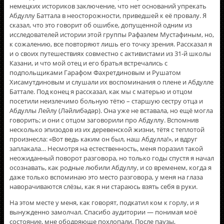
немецких историков заключение, что нет оснований упрекать
Абдуллу Баттала в неосторожности, приведшей к её провалу. Я
сказал, что это говорит об ошибке, допущенной одним из
исследователей истории этой группы Рафаэлем Мустафиным, но,
к сожалению, все повторяют лишь его точку зрения. Рассказал я
и о своих путешествиях совместно с активистами из 31-й школы
Казани, и что мой отец и его братья встречались с
подпольщиками Гарафом Фахретдиновым и Рушатом
Хисамутдиновым и слушали их воспоминания о плене и Абдулле
Баттале. Под конец я рассказал, как мы с матерью и отцом
посетили неизлечимо больную тётю – старшую сестру отца и
Абдуллы Лейлу (Ләйлибәдәр). Она уже не вставала, но ещё могла
говорить; и они с отцом заговорили про Абдуллу. Вспомнив
несколько эпизодов из их деревенской жизни, тётя с теплотой
произнесла: «Вот ведь каким он был, наш Абдулла!», и вдруг
заплакала… Несмотря на естественность, меня поразил такой
неожиданный поворот разговора, но только годы спустя я начал
осознавать, как родные любили Абдуллу, и со временем, когда я
даже только вспоминаю это место разговора, у меня на глаза
наворачиваются слёзы, как я ни стараюсь взять себя в руки.
На этом месте у меня, как говорят, подкатил ком к горлу, и я
вынужденно замолчал. Спасибо аудитории — понимая моё
состояние, мне ободряюще похлопали. После паузы,