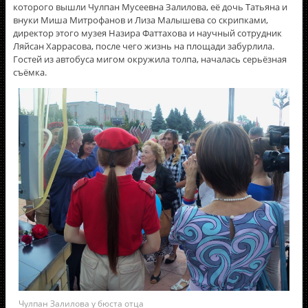
которого вышли Чулпан Мусеевна Залилова, её дочь Татьяна и
внуки Миша Митрофанов и Лиза Малышева со скрипками,
директор этого музея Назира Фаттахова и научный сотрудник
Ляйсан Харрасова, после чего жизнь на площади забурлила.
Гостей из автобуса мигом окружила толпа, началась серьёзная
съёмка.
Чулпан Залилова у бюста отца