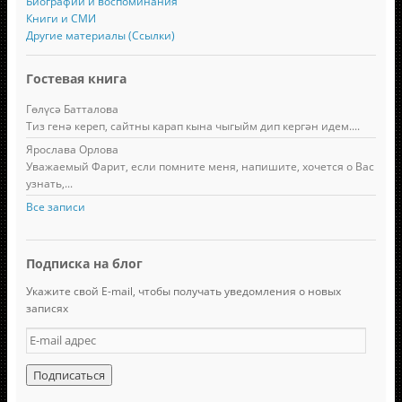
Биографии и воспоминания
Книги и СМИ
Другие материалы (Ссылки)
Гостевая книга
Гөлүсә Батталова
Тиз генә кереп, сайтны карап кына чыгыйм дип кергән идем....
Ярослава Орлова
Уважаемый Фарит, если помните меня, напишите, хочется о Вас
узнать,...
Все записи
Подписка на блог
Укажите свой E-mail, чтобы получать уведомления о новых
записях
E
-
m
a