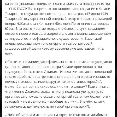
Казани» (начиная с оперы М. Глинки «Жизнь за царя»); «1934 год
— СНК ТАССР было принято постановление о создании в Казани
Татарского государственного оперного театра»; «17 июня 1939 —
Татарский государственный оперный театр открылся премьерой
оперы Н.Жиганова «Качкын» («Беглец»). По мнению театроведа
Юрия Благова, открытие театра «не было, по сути, созданием
некоего нового театра, а скорее стало логическим завершением
затянувшегося неофициального существования Казанской
оперы, воссозданием того оперного театра, который
существовал в Казани к этому времени уже шестьдесят пять
лет».
Обратите внимание: даже формальное открытие и так уже давно
существовашего оперного театра Казани произошло в год
трудоустройства в него Джалиля. И если считать два с половиной
года его работы в театре деятельностью по его организации, то
почему неизвестны имена других таких организаторов? (А
может быть, я зря придираюсь к чьим-то словам? Если считать,
что именно Джалиль создал в плену подпольную группу, то
организовать, смешно сказать, оперный театр, тем более почти
готовый, и не в одиночку – вообще пустяки… И в чём, кстати,
заключалась деятельность по такой организации?).
…Лиза объявила и исполнила на скрипке «Листок из альбома»