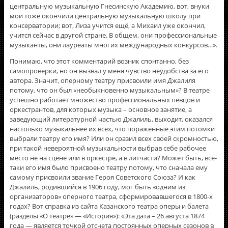
центральную музыкальную Гнесинскую Академию, вот, внуки
мои тоже окончили центральную музыкальную школу при
консерватории; вот, Лиза учится ещë, а Михаил уже окончил,
учится сейчас в другой стране. В общем, они профессиональные
музыканты, они лауреаты многих международных конкурсов…».
Понимаю, что этот комментарий возник спонтанно, без
самопроверки, но он вызвал у меня чувство неудобства за его
автора. Значит, оперному театру присвоили имя Джалиля
потому, что он был «необыкновенно музыкальным»? В театре
успешно работает множество профессиональных певцов и
оркестрантов, для которых музыка – основное занятие, а
заведующий литературной частью Джалиль, выходит, оказался
настолько музыкальнее их всех, что поражённые этим потомки
выбрали театру его имя? Или он сразил всех своей скромностью,
при такой невероятной музыкальности выбрав себе рабочее
место не на сцене или в оркестре, а в литчасти? Может быть, всё-
таки его имя было присвоено театру потому, что сначала ему
самому присвоили звание Героя Советского Союза? И как
Джалиль, родившийся в 1906 году, мог быть «одним из
организаторов» оперного театра, сформировавшегося в 1800-х
годах? Вот справка из сайта Казанского театра оперы и балета
(разделы «О театре» — «История»): «Эта дата – 26 августа 1874
года — является точкой отсчета постоянных оперных сезонов в