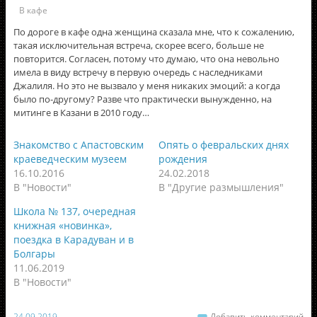
В кафе
По дороге в кафе одна женщина сказала мне, что к сожалению,
такая исключительная встреча, скорее всего, больше не
повторится. Согласен, потому что думаю, что она невольно
имела в виду встречу в первую очередь с наследниками
Джалиля. Но это не вызвало у меня никаких эмоций: а когда
было по-другому? Разве что практически вынужденно, на
митинге в Казани в 2010 году…
Знакомство с Апастовским
Опять о февральских днях
краеведческим музеем
рождения
16.10.2016
24.02.2018
В "Новости"
В "Другие размышления"
Школа № 137, очередная
книжная «новинка»,
поездка в Карадуван и в
Болгары
11.06.2019
В "Новости"
24.09.2019
Добавить комментарий