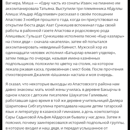
Вагнера, Миша — «Одну часть из сонаты Изаи»; на пианино им
аккомпанировала Татьяна. Выступили три племянника Абдуллы
Алиша: Ильдар Абдуллаевич рассказал о своём посещении
Апастово 3 ноября прошлого года, когда он присутствовал на
открытии бюста дяди; Азат Сункишев вспоминал годы своей
работы в районной газете Апастова и родословную рода
Алишевых; Гульшат Сункишева исполнила песню «Кыр казлары»
на стихи дяди – сначала «акапелла», затем ей попытался
аккомпанировать невидимый баянист. Мужской хор из
одиннадцати человек исполнил «Батырлар елмаеп үлделәр»,
затем певцы по очереди, называя имена казнённых
подпольщиков, положили по цветку на столик, на котором
лежала ржавая каска, привезённая с мест боёв. После прочтения
стихотворения Джалиля «Ышанма» настала и моя очередь.
Я сказал, что некоторые выходцы из Апастовского района нам
давно знакомы: мать моей жены училась в деревне Бакырчы в
одном классе с детским писателем Шаукатом Галиевым;
работавшая одно время в той же деревне учительницей Диляра
Шариповна Сибгатуллина преподавала нашим детям татарский
язык и литературу в казанской гимназии, а дочь композитора
Сары Садыковой Альфия Айдарская бывала у нас дома. Затем я
пояснил, почему заинтересовался историей подпольной группы,
в которую входил и наш дядя, и передал услышанное от