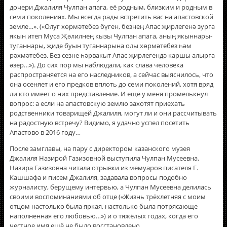
дочери Джалиля Чулпан апага, её родным, близким и родным в
семи поколениях. Мы всегда рады встретить вас на апастовской
земле…». («Олуг хөрмәтебез бүген, безнең Апас җирлегенә зурга
якын итеп Муса Җәлилнең кызы Чулпан апага, аның якыннары-
туганнары, җиде буын туганнарына олы хөрмәтебез һәм
рәхмәтебез. Без сезне һәрвакыт Апас җирлегендә каршы алырга
әзер…»). До сих пор мы наблюдали, как слава человека
распространяется на его наследников, а сейчас выяснилось, что
она осеняет и его предков вплоть до семи поколений, хотя вряд
ли кто имеет о них представление. И ещё у меня промелькнул
вопрос: а если на апастовскую землю захотят приехать
родственники товарищей Джалиля, могут ли и они рассчитывать
на радостную встречу? Видимо, я удачно успел посетить
Апастово в 2016 году…
После замглавы, на пару с директором казанского музея
Джалиля Назирой Газизовной выступила Чулпан Мусеевна.
Назира Газизовна читала отрывки из мемуаров писателя Г.
Кашшафа и писем Джалиля, задавала вопросы подобно
журналисту, берущему интервью, а Чулпан Мусеевна делилась
своими воспоминаниями об отце («Жизнь трëхлетняя с моим
отцом настолько была яркая, настолько была потрясающе
наполненная его любовью…») и о тяжёлых годах, когда его
честное имя ещё не было восстановлено.