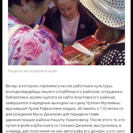
Раздача автографов в клубе
Вечер, в котором «приняли участие работники культуры,
молодогвардейцы нашего и Кайбицкого районов, сотрудники
библиотеки, музея» (цитата из сайта Апастовского района)
завершился очередным выходом на сцену Чулпан Мусеевны,
вручившей Луизе Рафкатовне медаль «В память о 110-летии со
дня рождения Мусы Джалиля» для передачи главе
администрации района Рашиту Назиповичу. После этого те, кто
купил в фойе клуба книги со стихами Джалиля, выстроились в
очередь для получения на них автографа его дочери, а кто смог