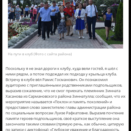
На пути в клуб (Фото с сайта района)
Поскольку я не знал дороги к клубу, куда вели гостей, я шёл с
ними рядом, а потом подождал их подхода у крыльца клуба.
Встречу в клубе вëл Рамис Госманович. Он познакомил
аудиторию с приглашёнными родственниками подпольщиков,
выразив сожаление, что не смог приехать племянник Зинната
Хасанова из Сармановского района Зиннатулла; сообщил, что их
мероприятие называется «Поклон и память поколений» и
предоставил слово заместителю главы администрации района
по социальным вопросам Луизе Рафкатовне. Выразив почтение
памяти героев-подпольщиков, своё краткое выступление она
закончила такими словами (прямую речь, как обычно, цитирую
по записи с диктофона): «Глубокое уважение и благодарность