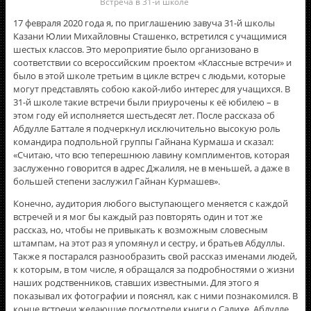
Встреча в 31-й школе
17 февраля 2020 года я, по приглашению завуча 31-й школы
Казани Юлии Михайловны Сташенко, встретился с учащимися
шестых классов. Это мероприятие было организовано в
соответствии со всероссийским проектом «Классные встречи» и
было в этой школе третьим в цикле встреч с людьми, которые
могут представлять собою какой-либо интерес для учащихся. В
31-й школе такие встречи были приурочены к её юбилею – в
этом году ей исполняется шестьдесят лет. После рассказа об
Абдулле Баттале я подчеркнул исключительно высокую роль
командира подпольной группы Гайнана Курмаша и сказал:
«Считаю, что всю теперешнюю лавину комплиментов, которая
заслуженно говорится в адрес Джалиля, не в меньшей, а даже в
большей степени заслужил Гайнан Курмашев».
Конечно, аудитория любого выступающего меняется с каждой
встречей и я мог бы каждый раз повторять один и тот же
рассказ, но, чтобы не привыкать к возможным словесным
штампам, на этот раз я упомянул и сестру, и братьев Абдуллы.
Также я постарался разнообразить свой рассказ именами людей,
к которым, в том числе, я обращался за подробностями о жизни
наших родственников, ставших известными. Для этого я
показывал их фотографии и пояснял, как с ними познакомился. В
конце встречи желающие посмотрели книги о Салихе, Абдулле