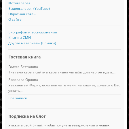
Фотогалерея
Видеогалерея (YouTube)
Обратная связь
О сайте
Биографии и воспоминания
Книги и СМИ
Другие материалы (Ссылки)
Гостевая книга
Гөлүсә Батталова
Тиз генә кереп, сайтны карап кына чыгыйм дип кергән идем....
Ярослава Орлова
Уважаемый Фарит, если помните меня, напишите, хочется о Вас
узнать,...
Все записи
Подписка на блог
Укажите свой E-mail, чтобы получать уведомления о новых