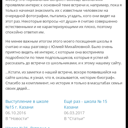
проявляли интерес к основной теме встречи и, например, пока я
только начинал знакомить их с известным человеком на
очередной фотографии, пытались угадать, кого они видят на
этот раз. Некоторые вопросы «от души» я считаю совершенно
естественными и не характеризующими их плохо, поэтому
спокойно ответил им.
Не менее важным итогом этого моего посещения школы я
считаю и наш разговор с Юлией Михайловной. Было очень
приятно видеть её интерес, с которым она восприняла
подробности по теме подпольщиков, которые я успел ей
рассказать до встречи со школьниками, и к этому нашему сайту.
…Кстати, из заметки о нашей встрече, вскоре появившейся на
сайте школы, я узнал, что я, оказывается, «историк-биограф».
Спасибо за комплимент, но историк я только в масштабах семьи
своих дядей…
Выступление в школе
Ещё раз - школа № 15
№15 г. Казани
Казани
06.10.2016
06.03.2017
В "Новости"
В "Статьи"