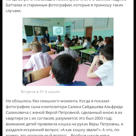
Батталах и старинные фотографии, которые я приношу таких
случаях.
Встреча в 31-й школе
Не обошлось без смешного момента. Когда я показал
фотографию сына композитора Салиха Сайдашева Альфреда
Салиховича с женой Верой Петровной, сделанный мною в их
квартире (и с их согласия, разумеется; это был 2003 год),
внимание детей привлекла кошка на руках Веры Петровны, и
раздался искренний вопрос: «А как кошку звали?». А что, по-
моему, это нормальный вопрос… Вообще школьники