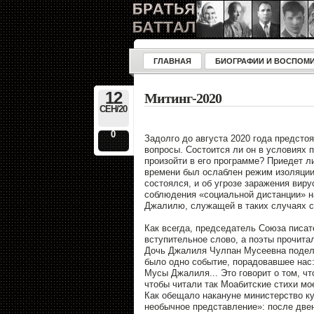
ГЛАВНАЯ
БИОГРАФИИ И ВОСПОМ
12
Митинг-2020
СЕН/20
0
Задолго до августа 2020 года предсто
вопросы. Состоится ли он в условиях п
произойти в его программе? Приедет л
времени был ослаблен режим изоляции 
состоялся, и об угрозе заражения вир
соблюдения «социальной дистанции» н
Джалилю, служащей в таких случаях с
Как всегда, председатель Союза писат
вступительное слово, а поэты прочитал
Дочь Джалиля Чулпан Мусеевна подел
было одно событие, порадовавшее нас:
Мусы Джалиля... Это говорит о том, ч
чтобы читали так Моабитские стихи мое
Как обещало накануне министерство ку
необычное представление»: после две