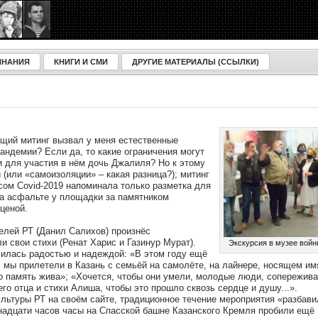
ИНАНИЯ
КНИГИ И СМИ
ДРУГИЕ МАТЕРИАЛЫ (ССЫЛКИ)
ящий митинг вызвал у меня естественные
андемии? Если да, то какие ограничения могут
и для участия в нём дочь Джалиля? Но к этому
(или «самоизоляции» – какая разница?); митинг
усом Covid-2019 напоминала только разметка для
а асфальте у площадки за памятником
ценой.
елей РТ (Данил Салихов) произнёс
и свои стихи (Ренат Харис и Газинур Мурат).
Экскурсия в музее войн
илась радостью и надеждой: «В этом году ещë
 мы прилетели в Казань с семьëй на самолëте, на лайнере, носящем им
то память жива»; «Хочется, чтобы они умели, молодые люди, сопережива
го отца и стихи Алиша, чтобы это прошло сквозь сердце и душу...».
льтуры РТ на своём сайте, традиционное течение мероприятия «разбави
надцати часов часы на Спасской башне Казанского Кремля пробили ещё