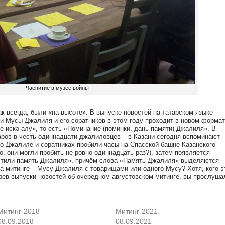
Чаепитие в музее войны
к всегда, были «на высоте». В выпуске новостей на татарском языке
и Мусы Джалиля и его соратников в этом году проходит в новом формат
е искә алу», то есть «Поминание (поминки, дань памяти) Джалиля». В
ров в честь одиннадцати джалиловцев – в Казани сегодня вспоминают
 о Джалиле и соратниках пробили часы на Спасской башне Казанского
о, они могли пробить не ровно одиннадцать раз?), затем появляется
очтили память Джалиля», причём слова «Память Джалиля» выделяются
а митинге – Мусу Джалиля с товарищами или одного Мусу? Хотя, кого э
отрев выпуски новостей об очередном августовском митинге, вы прослуша
Митинг-2018
Митинг-2021
08.09.2018
08.09.2021