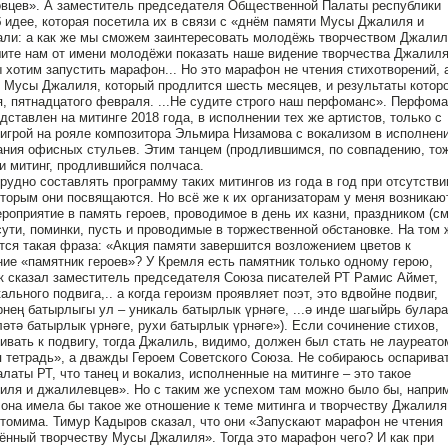
ловцев». А заместитель председателя Общественной Палаты республики
 идее, которая посетила их в связи с «днём памяти Мусы Джалиля и
али: а как же мы сможем заинтересовать молодëжь творчеством Джалил
ите нам от имени молодëжи показать наше видение творчества Джалиля
 хотим запустить марафон... Но это марафон не чтения стихотворений, 
 Мусы Джалиля, который продлится шесть месяцев, и результаты которо
я, пятнадцатого февраля. ...Не судите строго наш перфоманс». Перфом
дставлен на митинге 2018 года, в исполнении тех же артистов, только с
игрой на рояле композитора Эльмира Низамова с вокализом в исполнен
ния офисных стульев. Этим танцем (продлившимся, по совпадению, то
и митинг, продлившийся полчаса.
рудно составлять программу таких митингов из года в год при отсутстви
оторым они посвящаются. Но всё же к их организаторам у меня возникаю
роприятие в память героев, проводимое в день их казни, праздником (см
сути, поминки, пусть и проводимые в торжественной обстановке. На том 
тся такая фраза: «Акция памяти завершится возложением цветов к
ние «памятник героев»? У Кремля есть памятник только одному герою,
 сказал заместитель председателя Союза писателей РТ Рамис Аймет,
льного подвига,.. а когда героизм проявляет поэт, это вдвойне подвиг,
нең батырлыгы ул – уникаль батырлык үрнәге, ...ә инде шагыйрь булара
әтә батырлык үрнәге, рухи батырлык үрнәге»). Если сочинение стихов,
нивать к подвигу, тогда Джалиль, видимо, должен был стать не лауреато
 тетрадь», а дважды Героем Советского Союза. Не собираюсь оспарива
аты РТ, что танец и вокализ, исполненные на митинге – это такое
ля и джалилевцев». Но с таким же успехом там можно было бы, наприм
 она имела бы такое же отношение к теме митинга и творчеству Джалиля
томима. Тимур Кадыров сказал, что они «Запускают марафон не чтения
ëнный творчеству Мусы Джалиля». Тогда это марафон чего? И как при