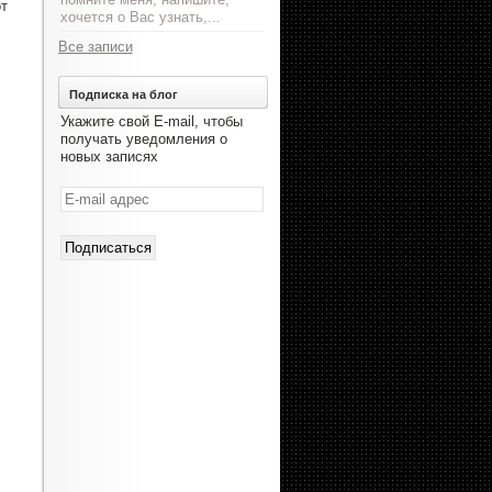
т
хочется о Вас узнать,...
Все записи
Подписка на блог
Укажите свой E-mail, чтобы
получать уведомления о
новых записях
E-
mail
адрес