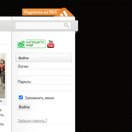
Подписка на RSS
Войти
Логин:
Пароль:
Запомнить меня
ы.
я
ть,
Забыли пароль?
ло