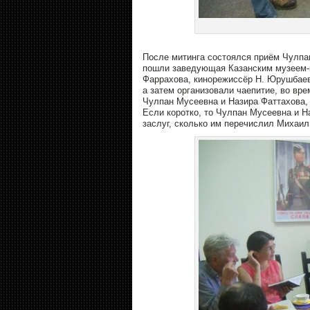
После митинга состоялся приём Чулпа
пошли заведующая Казанским музеем-к
Фаррахова, кинорежиссёр Н. Юрушбаев,
а затем организовали чаепитие, во вр
Чулпан Мусеевна и Назира Фаттахова,
Если коротко, то Чулпан Мусеевна и Н
заслуг, сколько им перечислил Михаил