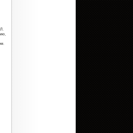
Л.
ию,
,
ом.