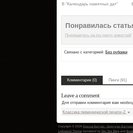
В "Календарь памятных дат"
Понравилась стать
Подпишитесь на rss-ленту новостей!
Связано с категорией:
Без рубрики
Комментарии (0)
Пинги (91)
Leave a comment
Для отправки комментария вам необх
Классика периодической печати–2.
»
Copyright © 2026
Братья Баттал - Бертуган Баттал
Lightword Theme
translated by
Der Tee Blog
and
Busi