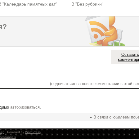
В "Календарь памятных дат"
В "Без рубрики"
я?
Оставить
комментар
(подписаться на новые комментарии в этой вет
одимо
авторизоваться
.
«
В связи с юбилеем поб
лар
· Powered by
WordPress
nessangels