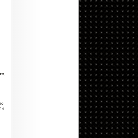
е»,
то
ли