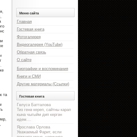
я,
Меню сайта
,
а
Главная
го
Гостевая книга
анс
Фотогалерея
ии
Видеогалерея (YouTube)
же
Обратная связь
и
О сайте
т
.
Биографии и воспоминания
же
Книги и СМИ
Другие материалы (Ссылки)
к та
Гостевая книга
м
Гөлүсә Батталова
ть
Тиз генә кереп, сайтны карап
кына чыгыйм дип кергән
ер,
идем....
,
Ярослава Орлова
Уважаемый Фарит, если
помните меня, напишите,