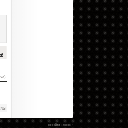
ий
ке)
еды
Перейти наверх ↑