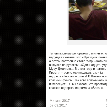
Телевизионные репортажи о митинге, ка
ведущая сказала, что «Праздник памят
а потом постоянно стоял титр «Җәлилн
выпуске на русском: «Одиннадцать уда
Мусу Джалиля... В этом году в память
Кремля – ровно одиннадцать раз» (а чт
надпись «Героям – слава! В Казани п
красным фоном. Так кого вспоминали н
интересует... Я бы сказал, что просм
краткое содержание романа «Ватан».
Митинг-2017
07.09.2017