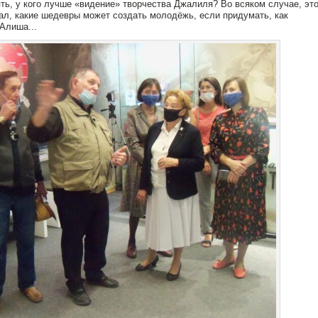
ять, у кого лучше «видение» творчества Джалиля? Во всяком случае, это
л, какие шедевры может создать молодëжь, если придумать, как
Алиша...