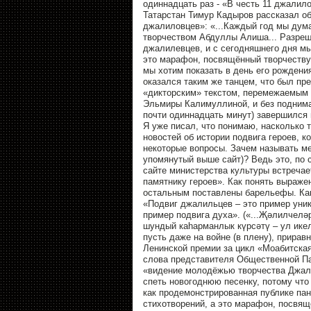
одиннадцать раз - «В честь 11 джали
Татарстан Тимур Кадыров рассказал об
джалиловцев»: «...Каждый год мы дум
творчеством Абдуллы Алиша... Разреш
джалилевцев, и с сегодняшнего дня мы
это марафон, посвящëнный творчеству
мы хотим показать в день его рождени
оказался таким же танцем, что был пре
«дикторским» текстом, перемежаемым 
Эльмиры Калимуллиной, и без поднима
почти одиннадцать минут) завершился 
Я уже писал, что понимаю, насколько т
новостей об истории подвига героев, к
некоторые вопросы. Зачем называть ме
упомянутый выше сайт)? Ведь это, по 
сайте министерства культуры встречае
памятнику героев». Как понять выраже
остальным поставлены барельефы. Как
«Подвиг джалильцев – это пример уника
пример подвига духа». («...Җәлилчеләр
шундый каһарманлык күрсәтү – ул икел
пусть даже на войне (в плену), прирав
Ленинской премии за цикл «Моабитская
слова представителя Общественной Пал
«видение молодёжью творчества Джали
спеть новогоднюю песенку, потому что
как продемонстрированная публике пан
стихотворений, а это марафон, посвящ