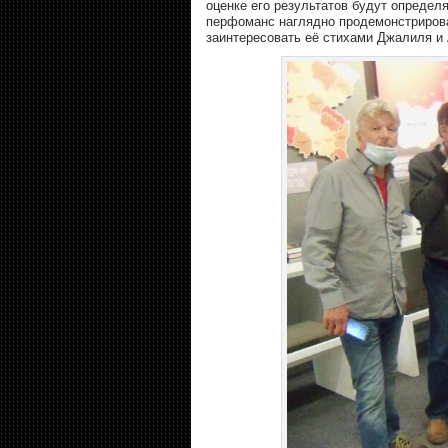
оценке его результатов будут определ
перфоманс наглядно продемонстрирова
заинтересовать еë стихами Джалиля и 