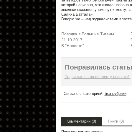
за авторов таких репортажей. Могли ж
которой написано, что школа названа 
земляк» оказался упомянут к месту: 
Салиха Баттала».
Говорю же – над журналистами властвуе
Поездка в Большие Тиганы
21.10.2017
В "Новости"
Понравилась стать
Подпишитесь на rss-ленту новостей!
Связано с категорией:
Без рубрики
Комментарии (0)
Пинги (0)
Пока нет комментариев.