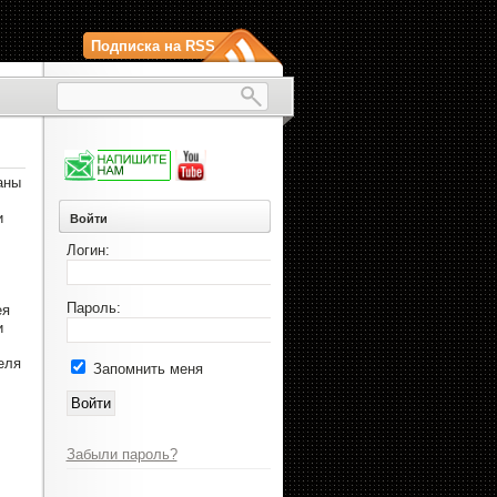
Подписка на RSS
аны
и
Войти
Логин:
Пароль:
ея
и
еля
Запомнить меня
Забыли пароль?