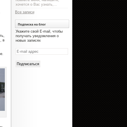
хочется о Вас узнать,...
Все записи
м
Подписка на блог
Укажите свой E-mail, чтобы
ть,
получать уведомления о
, в
новых записях
E-
е.
mail
адрес