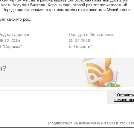
е они на том же сайте района видеть фотографию памятной доски, на
в честь Абдуллы Баттала. Хорошо ещё, второй раз тот же «известный
«…Перед торжественным открытием школы гости посетили Музей имени
т какой-то рок...
Родная деревня
Поездка в Мензелинск
08.12.2015
08.04.2019
В "Справка"
В "Новости"
я?
Оставить
комментар
(подписаться на новые комментарии в этой вет