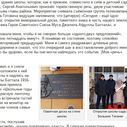
здания школы, которое, как и прежнее, совместило в себе и детский сад
а; Сергей Анатольевич произнёс торжественную речь; двум участникам
сьма главы района. Мероприятие снимала съёмочная группа телекомпан
а Готовича ведущие напомнили, что (цитирую) «Сегодня – ещë одно
а: открытие мемориальной доски, памятного знака в честь нашего земля
ника Героя Советского Союза Муса Джалила Абдуллы Баттала», и
овали меня, чтобы я не говорил больше «одного-двух предложений»,
ено пятнадцать минут». Я понимаю их состояние, поэтому спокойно
овторявший предыдущий. Меня и самого раздражают длинные речи,
деревни и сказал, что это очередной шаг в восстановлении доброго име
 бы здорово, если бы они могли наблюдать это событие. (Моя «речь»
вич и я сняли
возложили к ней
лы и надпись на
лы Баттала 1916-
вна приняла
ни «Школьные годы
красную ленточку.
 встречали гостей
ая на монитор на
фии членов семьи
Памятная доска на стене
Открытие школы-сада 
школы
Больших Тиганах
сти, послушав
нсамбль, пошли осматривать классы. Я спросил корреспондентку