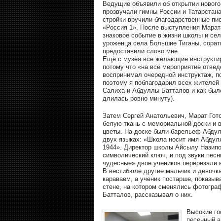
Ведущие объявили об открытии нового 
прозвучали гимны России и Татарстан
стройки вручили благодарственные пи
«Россия 1». После выступления Марат
знаковое событие в жизни школы и сел
уроженца села Большие Тиганы, сорат
предоставили слово мне.
Ещё с музея все желающие инструктир
потому что «на всё мероприятие отвед
воспринимал очередной инструктаж, п
поэтому я поблагодарил всех жителей 
Салиха и Абдуллы Батталов и как было
длилась ровно минуту).
Затем Сергей Анатольевич, Марат Гото
белую ткань с мемориальной доски и 
цветы. На доске были барельеф Абдул
двух языках: «Школа носит имя Абдул
1944». Директор школы Айсылу Назипо
символический ключ, и под звуки пес
чудесные» двое учеников перерезали 
В вестибюле другие мальчик и девочка
караваем, а ученик постарше, показыв
стене, на котором сменялись фотогра
Батталов, рассказывал о них.
Высокие го
песенный а