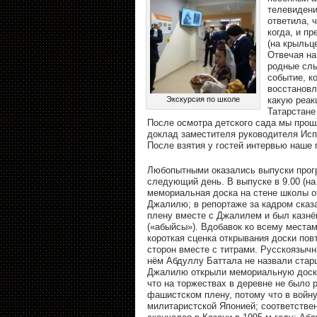
телевидени
ответила, ч
когда, и п
(на крыльц
Отвечая на
родные слы
событие, к
восстановл
Экскурсия по школе
какую реак
Татарстане
После осмотра детского сада мы прошл
доклад заместителя руководителя Исп
После взятия у гостей интервью наше
Любопытными оказались выпуски прог
следующий день. В выпуске в 9.00 (на
мемориальная доска на стене школы о
Джалилю; в репортаже за кадром сказ
плену вместе с Джалилем и был казнё
(«абыйсы»). Вдобавок ко всему местам
короткая сценка открывания доски повт
сторон вместе с титрами. Русскоязычны
нём Абдуллу Баттала не назвали старш
Джалилю открыли мемориальную доску.
что на торжествах в деревне не было 
фашистском плену, потому что в войну
милитаристской Японией; соответствен