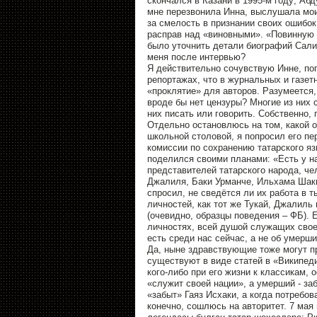
скончался в Казани в 1995-м году; Аб
мне перезвонила Инна, выслушала мои 
за смелость в признании своих ошибок.
расправ над «виновными». «Повинную го
было уточнить детали биографий Сали
меня после интервью?
Я действительно сочувствую Инне, по
репортажах, что в журнальных и газет
«проклятие» для авторов. Разумеется,
вроде бы нет цензуры? Многие из них 
них писать или говорить. Собственно, п
Отдельно остановлюсь на том, какой 
школьной столовой, я попросил его пе
комиссии по сохранению татарского яз
поделился своими планами: «Есть у на
представителей татарского народа, ч
Джалиля, Баки Урманче, Ильхама Шаки
спросил, не сведётся ли их работа в т
личностей, как тот же Тукай, Джалиль 
(очевидно, образцы поведения – ФБ). 
личностях, всей душой служащих свое
есть среди нас сейчас, а не об умерши
Да, ныне здравствующие тоже могут пр
существуют в виде статей в «Википед
кого-либо при его жизни к классикам, 
«служит своей нации», а умерший - з
«забыт» Гаяз Исхаки, а когда потребо
конечно, сошлюсь на авторитет. 7 мая