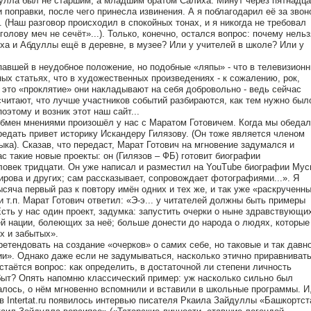
дулла был не старшим, а младшим братом Салиха. Минут через пятнадца
поправки, после чего принесла извинения. А я поблагодарил её за звон
 (Наш разговор происходил в спокойных тонах, и я никогда не требовал
лову меч не сечёт»...). Только, конечно, остался вопрос: почему нельз
ха и Абдуллы ещё в деревне, в музее? Или у учителей в школе? Или у
павшей в неудобное положение, но подобные «ляпы» - что в телевизион
ных статьях, что в художественных произведениях - к сожалению, рок,
 это «проклятие» они накладывают на себя добровольно - ведь сейчас
считают, что лучше участников событий разбираются, как тем нужно был
оэтому и возник этот наш сайт...
обмен мнениями произошёл у нас с Маратом Готовичем. Когда мы обедал
редать привет историку Искандеру Гилязову. (Он тоже является членом
ыка). Сказав, что передаст, Марат Готович на мгновение задумался и
с такие новые проекты: он (Гилязов – ФБ) готовит биографии
еловек тридцати. Он уже написал и разместил на YouTube биографии Мус
рова и других; сам рассказывает, сопровождает фотографиями...». Я
ысяча первый раз к повтору имён одних и тех же, и так уже «раскрученн
и т.п. Марат Готович ответил: «Э-э... у читателей должны быть примеры
Есть у нас один проект, задумка: запустить очерки о ныне здравствующи
й нации, болеющих за неё; больше донести до народа о людях, которые
х и забытых».
етендовать на создание «очерков» о самих себе, но таковые и так давн
ии». Однако даже если не задумываться, насколько этично приравниват
остаётся вопрос: как определить, в достаточной ли степени личность
абыт? Опять напомню классический пример: уж насколько сильно был
валось, о нём мгновенно вспомнили и вставили в школьные программы. И
 в Intertat.ru появилось интервью писателя Ркаила Зайдуллы «Башкортст