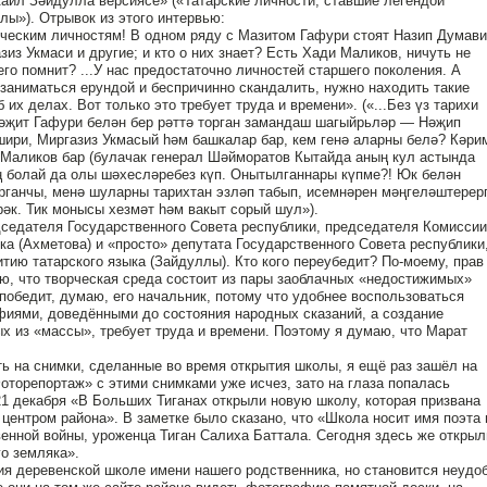
каил Зәйдулла версиясе» («Татарские личности, ставшие легендой
ы»). Отрывок из этого интервью:
ическим личностям! В одном ряду с Мазитом Гафури стоят Назип Думави
из Укмаси и другие; и кто о них знает? Есть Хади Маликов, ничуть не
го помнит? ...У нас предостаточно личностей старшего поколения. А
 заниматься ерундой и беспричинно скандалить, нужно находить такие
 их делах. Вот только это требует труда и времени». («...Без үз тарихи
әҗит Гафури белән бер рәттә торган замандаш шагыйрьләр — Нәҗип
ири, Миргазиз Укмасый һәм башкалар бар, кем генә аларны белә? Кәри
 Маликов бар (булачак генерал Шәйморатов Кытайда аның кул астында
ең болай да олы шәхесләребез күп. Онытылганнары күпме?! Юк белән
рганчы, менә шуларны тарихтан эзләп табып, исемнәрен мәңгеләштерерг
әк. Тик монысы хезмәт һәм вакыт сорый шул»).
дседателя Государственного Совета республики, председателя Комиссии
ка (Ахметова) и «просто» депутата Государственного Совета республики
тию татарского языка (Зайдуллы). Кто кого переубедит? По-моему, прав
таю, что творческая среда состоит из пары заоблачных «недостижимых»
победит, думаю, его начальник, потому что удобнее воспользоваться
иями, доведёнными до состояния народных сказаний, а создание
ых из «массы», требует труда и времени. Поэтому я думаю, что Марат
ь на снимки, сделанные во время открытия школы, я ещё раз зашёл на
оторепортаж» с этими снимками уже исчез, зато на глаза попалась
21 декабря «В Больших Тиганах открыли новую школу, которая призвана
ентром района». В заметке было сказано, что «Школа носит имя поэта 
енной войны, уроженца Тиган Салиха Баттала. Сегодня здесь же открыл
о земляка».
я деревенской школе имени нашего родственника, но становится неудо