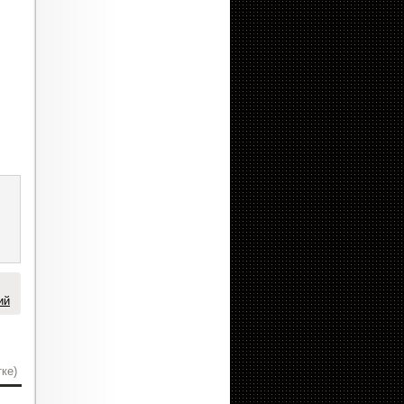
ий
ке)