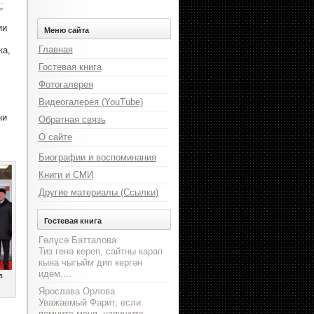
;
ии
Меню сайта
Главная
ка,
Гостевая книга
Фотогалерея
Видеогалерея (YouTube)
ни
Обратная связь
О сайте
Биографии и воспоминания
Книги и СМИ
Другие материалы (Ссылки)
Гостевая книга
Гөлүсә Батталова
Тиз генә кереп, сайтны карап
кына чыгыйм дип кергән
идем....
в
Ярослава Орлова
Уважаемый Фарит, если
помните меня, напишите,