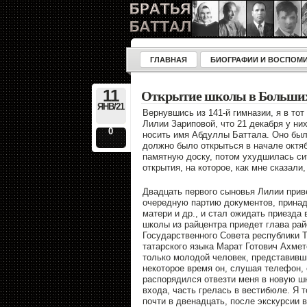
ГЛАВНАЯ
БИОГРАФИИ И ВОСПОМ
11
Открытие школы в Больших
ЯНВ/21
Вернувшись из 141-й гимназии, я в то
Лилии Зариповой, что 21 декабря у ни
0
носить имя Абдуллы Баттала. Оно был
должно было открыться в начале октя
памятную доску, потом ухудшилась сит
открытия, на которое, как мне сказали
Двадцать первого сыновья Лилии прив
очередную партию документов, принад
матери и др., и стал ожидать приезда 
школы из райцентра приедет глава рай
Государственного Совета республики Т
татарского языка Марат Готович Ахмет
только молодой человек, представивш
некоторое время он, слушая телефон, 
распорядился отвезти меня в новую шк
входа, часть грелась в вестибюле. Я т
почти в двенадцать, после экскурсии в