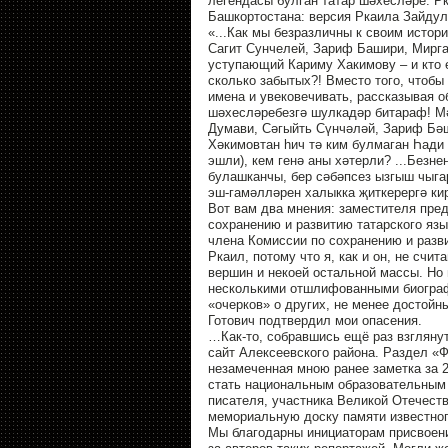
легендасы булган татар шәхесләре: Р
Башкортостана: версия Ркаила Зайдулл
«...Как мы безразличны к своим истор
Сагит Сунчелей, Зариф Башири, Миргаз
уступающий Кариму Хакимову – и кто е
сколько забытых?! Вместо того, чтобы
имена и увековечивать, рассказывая об
шәхесләребезгә шулкадәр битараф! М
Думави, Сәгыйть Сүнчәләй, Зариф Бәш
Хәкимовтан һич тә ким булмаган Һади
эшли), кем генә аны хәтерли? ...Безн
булашканчы, бер сәбәпсез ызгыш чыга
эш-гамәлләрен халыкка җиткерергә кир
Вот вам два мнения: заместителя пре
сохранению и развитию татарского язы
члена Комиссии по сохранению и разви
Ркаил, потому что я, как и он, не счи
вершин и некоей остальной массы. Но 
несколькими отшлифованными биограф
«очерков» о других, не менее достойн
Готович подтвердил мои опасения.
…Как-то, собравшись ещё раз взглянут
сайт Алексеевского района. Раздел «Ф
незамеченная мною ранее заметка за 
стать национальным образовательным ц
писателя, участника Великой Отечеств
мемориальную доску памяти известног
Мы благодарны инициаторам присвоени