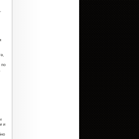
,
м
ә,
 по
,
и
и и
бно