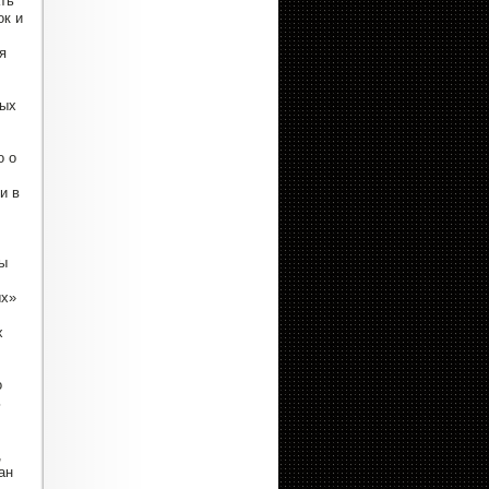
ть
ок и
я
ных
о о
и в
ы
ых»
х
о
ь
,
ан