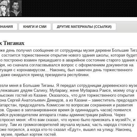
ИНАНИЯ
КНИГИ И СМИ
ДРУГИЕ МАТЕРИАЛЫ (ССЫЛКИ)
 Тиганах
т же день получил сообщение от сотрудницы музея деревни Большие Тиг
х состоится торжественное открытие нового здания школы, которая будет
о построено взамен пришедшего в аварийное состояние старого здания 
бря, но сначала согласовывался вопрос с оформлением документов на
уация с коронавирусом... Наконец, был намечен день торжественного
, даже ожидался приезд президента республики.
езли меня в Большие Тиганы. Я передал сотрудницам деревенского муз
лежавших дядям Салиху, Мубараку, жене Мубарака Раисе, моему отцу 
высоких гостей из Казани. Оказалось, что для торжественного открытия
она Сергей Анатольевич Демидов, а из Казани – заместитель председат
атарстан, председатель Комиссии по вопросам сохранения и развития
ов. Однако в запланированное время (в одиннадцать часов) появился
ийся руководителем аппарата главы администрации района. Через
спросил меня: «Кто вам сказал, что нужно было приезжать в музей?», и
олу. Там из громкоговорителей звучала музыка; часть народа стояла у
оже погрелся, а когда кто-то сказал «Едут», вышел на улицу. Наконец,
 музее, прибыл кортеж гостей.