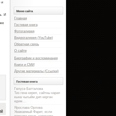
 и
Меню сайта
ь. И
Главная
 же
Гостевая книга
Фотогалерея
Видеогалерея (YouTube)
Обратная связь
О сайте
Биографии и воспоминания
Книги и СМИ
Другие материалы (Ссылки)
Гостевая книга
Гөлүсә Батталова
Тиз генә кереп, сайтны карап
кына чыгыйм дип кергән
идем....
Ярослава Орлова
ий
Уважаемый Фарит, если
помните меня, напишите,