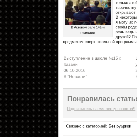
только этой
творчеству 
открывают 
В некоторы
я могу их п
своём родс
В Актовом зале 141-й
речь ведь 
гимназии
друзей? По
предметом сверх школьной программы
Выступление в школе №15 г.
Казани
06.10.2016
В "Новости"
Понравилась стать
Подпишитесь на rss-ленту новостей!
Связано с категорией:
Без рубрики