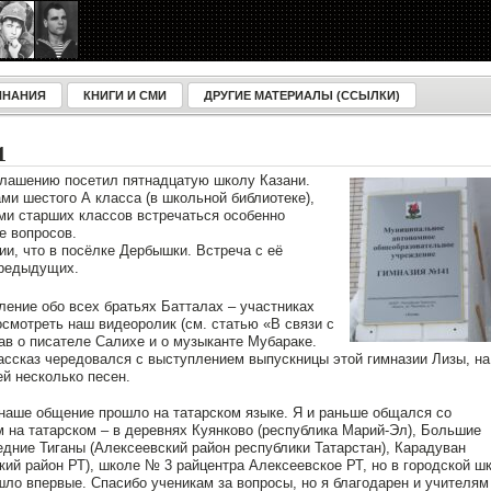
ИНАНИЯ
КНИГИ И СМИ
ДРУГИЕ МАТЕРИАЛЫ (ССЫЛКИ)
1
иглашению посетил пятнадцатую школу Казани.
ми шестого А класса (в школьной библиотеке),
ами старших классов встречаться особенно
е вопросов.
ии, что в посёлке Дербышки. Встреча с её
предыдущих.
вление обо всех братьях Батталах – участниках
смотреть наш видеоролик (см. статью «В связи с
ав о писателе Салихе и о музыканте Мубараке.
ассказ чередовался с выступлением выпускницы этой гимназии Лизы, на
й несколько песен.
 наше общение прошло на татарском языке. Я и раньше общался со
 на татарском – в деревнях Куянково (республика Марий-Эл), Большие
едние Тиганы (Алексеевский район республики Татарстан), Карадуван
кий район РТ), школе № 3 райцентра Алексеевское РТ, но в городской ш
шло впервые. Спасибо ученикам за вопросы, но я благодарен и учителям 