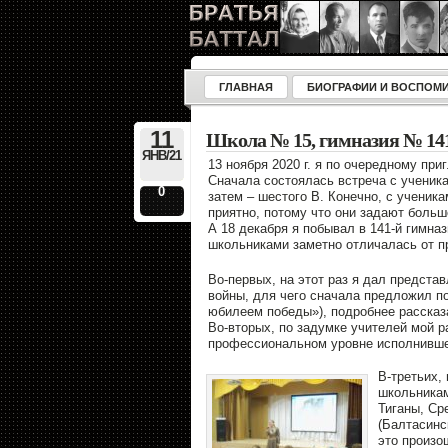
ГЛАВНАЯ
БИОГРАФИИ И ВОСПОМ
11
Школа № 15, гимназия № 14
ЯНВ/21
13 ноября 2020 г. я по очередному пр
Сначала состоялась встреча с ученика
0
затем – шестого В. Конечно, с ученик
приятно, потому что они задают больш
А 18 декабря я побывал в 141-й гимназ
школьниками заметно отличалась от 
Во-первых, на этот раз я дал предста
войны, для чего сначала предложил по
юбилеем победы»), подробнее рассказ
Во-вторых, по задумке учителей мой р
профессиональном уровне исполнивше
В-третьих,
школьникам
Тиганы, Ср
(Балтасинс
это произо