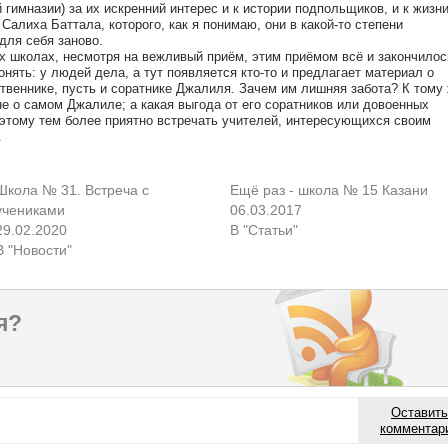
 гимназии) за их искренний интерес и к истории подпольщиков, и к жизни
Салиха Баттала, которого, как я понимаю, они в какой-то степени
для себя заново.
х школах, несмотря на вежливый приём, этим приёмом всё и закончилос
онять: у людей дела, а тут появляется кто-то и предлагает материал о
твеннике, пусть и соратнике Джалиля. Зачем им лишняя забота? К тому
не о самом Джалиле; а какая выгода от его соратников или довоенных
этому тем более приятно встречать учителей, интересующихся своим
.
Школа № 31. Встреча с
Ещё раз - школа № 15 Казани
учениками
06.03.2017
29.02.2020
В "Статьи"
В "Новости"
я?
Оставить
комментар