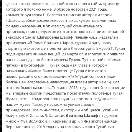
сделать отступление от главной темы нашего сайта, причину
которого я поясню ниже. В обзоре новостей 2021 года,
комментируя слова Р. Валеева о поисках авторами серии
«Шәхесләребез» доселе неизвестных документов в «личных
фондах» населения, я описал случай сомнительного
происхождения предметов из этих «фондов» на примере нашей
знакомой Сании Шагаровны Шараф, племянницы издателей
произведений Тукая братьев Шараф, сдавшей одну нашу
старинную скатерть и полотенце в Литературный музей Г. Тукая
под видом его личных вещей. 23 марта с.г. в Intertat.ru появился
рассказ заведующей этим музеем Гузель Тухватовой о «белых
пятнах» в биографии Г. Тукая, седьмая глава в котором
называлась «Каким было полотенце Тукая и кто автор
иллюстраций к его произведениям?» («Тукай сөлгесе нинди
булган һәм әсәрләренә иллюстрация ясаган автор кем?»). Вот
что там было сказано: «…Только в 2018 году, в новой экспозиции
мы впервые смогли представить посетителям полотенце Тукая.
Думаю, это — свидетельство научных поисков, ведущихся в
нашем музее. Также у нас можно увидеть вещи,
принадлежавшие личностям, с которыми общался Тукай – Ф.
Амирхану, А. Хасани, З. Хасании,
братьям Шараф
(выделено
мною – ФБ), Волжской, Г. Кариеву и др.». («Яңа экспозициядә
беренче тапкыр 2018 елда гына тамашачыларга Тукайның