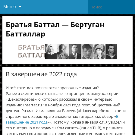
Меню
Братья Баттал — Бертуган
Батталлар
В завершение 2022 года
И всë-таки: как появляются справочные издания?
Ранее я скептически отзывался о принципах выпуска серии
«Шәхесләребез», о которых рассказал в своём интервью
изданию Intertat.ru 18 ноября 2021 года поэт, общественный
деятель Разиль Исмагилович Валеев. («Шәхесләребез» — книги
справочного характера о знаменитых татарах; см. обзор «
В
завершение 2021 года
»). Поэтому, когда 9 января с.г. я увидел и
его интервью в передаче «Ком сәгате» (канал ТНВ), я решился
задать ему свои вопросы, перечисленные в упомянутом выше