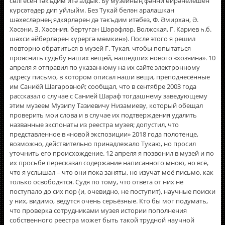
сөлгесен тәкъдим итә алдык. Бу музейның фәнни өйрәнелешен
күрсәтәдер дип уйлыйм. Без Тукай белән аралашкан
шәхесләрнең ядкярләрен дә тәкъдим итәбез, Ф. Әмирхан, Ә.
Хәсәни, З. Хәсәния, бертуган Шәрәфләр, Волжская, Г. Кариев һ.б.
шәхси әйберләрен күрергә мөмкин»). После этого я решил
повторно обратиться в музей Г. Тукая, чтобы попытаться
прояснить судьбу наших вещей, нашедших нового «хозяина». 10
апреля я отправил по указанному на их сайте электронному
адресу письмо, в котором описал наши вещи, преподнесённые
им Саниёй Шагаровной; сообщал, что в сентябре 2003 года
рассказал о случае с Санией Шараф тогдашнему заведующему
этим музеем Музипу Тазиевичу Низамиеву, который обещал
проверить мои слова и в случае их подтверждения удалить
названные экспонаты из реестра музея; допустил, что
представленное в «новой экспозиции» 2018 года полотенце,
возможно, действительно принадлежало Тукаю, но просил
уточнить его происхождение. 12 апреля я позвонил в музей и по
их просьбе пересказал содержание написанного мною, но всё,
что я услышал – что они пока заняты, но изучат моё письмо, как
только освободятся. Судя по тому, что ответа от них не
поступало до сих пор (и, очевидно, не поступит), научные поиски
у них, видимо, ведутся очень серьёзные. Кто бы мог подумать,
что проверка сотрудниками музея истории пополнения
собственного реестра может быть такой трудной научной