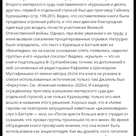
Второго имперского суда, озаглавленного «Курмашев и десять
других», первой и отдельной строкой был дан приговор Гайнану
Курмашеву» (стр. 199-201). Видно, что составителями книги была
проделана огромная работа, и что ими двигала благородная
идея ещё раз воздать почести участникам Великой
Отечественной войны. Однако, при всём уважении к их труду, у
меня вызвали сожаление процитированные отрывки. Нетрудно
было определить, что текст о Курмаше и Баттале взят из
«Википедии», но на каком основании опять появились «идеолог
группы» и его «крылья сокола»? Видимо, «крылья» — это из
книги подпольщика Ф. Султанбекова; точнее, из дополнений к
ней, сочинённых её редакторами Рафаэлем и Шагинуром
Мустафиными от имени автора. (Хотя эта книга не указана в
списке использованных источников; только там Джалиль был
«беркутом». См. «Книжная новинка–2020»). И каждому
осуждённому приговор в решении имперского суда дан
отдельной строкой, а не только Курмашеву; только его имя
вошло в название этого решения. Хорошо ещё, что в «Аллее
героев» не повторили запущенный известным «джалиловедом»
слух о Баттале — мол, он «После ареста больше всего страдал от
сознания, что провал группы произошёл по его вине». Во время
обсуждения книги прозвучало мнение, что она может быть
использована как энциклопедия. Как вы думаете, кого читатели