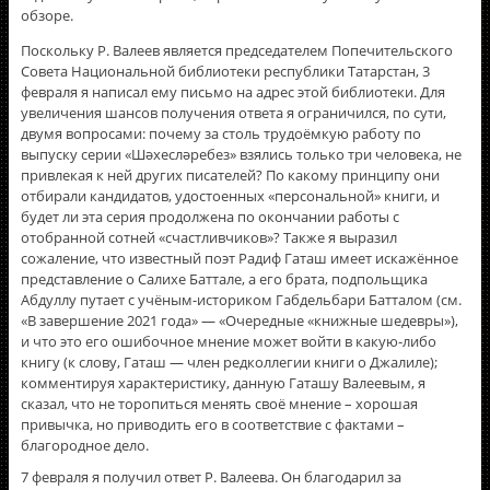
обзоре.
Поскольку Р. Валеев является председателем Попечительского
Совета Национальной библиотеки республики Татарстан, 3
февраля я написал ему письмо на адрес этой библиотеки. Для
увеличения шансов получения ответа я ограничился, по сути,
двумя вопросами: почему за столь трудоëмкую работу по
выпуску серии «Шәхесләребез» взялись только три человека, не
привлекая к ней других писателей? По какому принципу они
отбирали кандидатов, удостоенных «персональной» книги, и
будет ли эта серия продолжена по окончании работы с
отобранной сотней «счастливчиков»? Также я выразил
сожаление, что известный поэт Радиф Гаташ имеет искажённое
представление о Салихе Баттале, а его брата, подпольщика
Абдуллу путает с учёным-историком Габдельбари Батталом (см.
«В завершение 2021 года» — «Очередные «книжные шедевры»),
и что это его ошибочное мнение может войти в какую-либо
книгу (к слову, Гаташ — член редколлегии книги о Джалиле);
комментируя характеристику, данную Гаташу Валеевым, я
сказал, что не торопиться менять своё мнение – хорошая
привычка, но приводить его в соответствие с фактами –
благородное дело.
7 февраля я получил ответ Р. Валеева. Он благодарил за