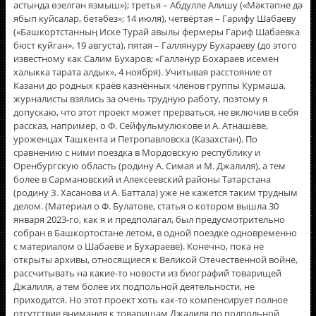
астында өзелгән язмыш»); третья – Абдулле Алишу («Мәктәпне дә
ябып куйсалар, бетәбез»; 14 июля), четвёртая – Гарифу Шабаеву
(«Башкортстанның Иске Турай авылы фермеры Гариф Шабаевка
бюст куйган», 19 августа), пятая – Галлянуру Бухараеву (до этого
известному как Салим Бухаров; «Галләнур Бохараев исемен
халыкка тарата алдык», 4 ноября). Учитывая расстояние от
Казани до родных краёв казнённых членов группы Курмаша,
журналисты взялись за очень трудную работу, поэтому я
допускаю, что этот проект может прерваться, не включив в себя
рассказ, например, о Ф. Сейфульмулюкове и А. Атнашеве,
уроженцах Ташкента и Петропавловска (Казахстан). По
сравнению с ними поездка в Мордовскую республику и
Оренбургскую область (родину А. Симая и М. Джалиля), а тем
более в Сармановский и Алексеевский районы Татарстана
(родину З. Хасанова и А. Баттала) уже не кажется таким трудным
делом. (Материал о Ф. Булатове, статья о котором вышла 30
января 2023-го, как я и предполагал, был предусмотрительно
собран в Башкортостане летом, в одной поездке одновременно
с материалом о Шабаеве и Бухараеве). Конечно, пока не
открыты архивы, относящиеся к Великой Отечественной войне,
рассчитывать на какие-то новости из биографий товарищей
Джалиля, а тем более их подпольной деятельности, не
приходится. Но этот проект хоть как-то компенсирует полное
отсутствие внимания к товарищам Джалиля по подпольной