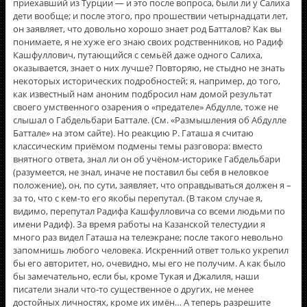
приехавший из Турции — и это после вопроса, были ли у Салиха
дети вообще; и после этого, про прошествии четырнадцати лет,
он заявляет, что довольно хорошо знает род Батталов? Как вы
понимаете, я не хуже его знаю своих родственников, но Радиф
Кашфуллович, путающийся с семьёй даже одного Салиха,
оказывается, знает о них лучше? Повторяю, не стыдно не знать
некоторых исторических подробностей; я, например, до того,
как известный нам аноним подбросил нам домой результат
своего умственного озарения о «предателе» Абдулле, тоже не
слышал о Габдельбари Баттале. (См. «Размышления об Абдулле
Баттале» на этом сайте). Но реакцию Р. Гаташа я считаю
классическим приëмом подмены темы разговора: вместо
внятного ответа, знал ли он об учëном-историке Габдельбари
(разумеется, не знал, иначе не поставил бы себя в неловкое
положение), он, по сути, заявляет, что оправдываться должен я –
за то, что с кем-то его якобы перепутал. (В таком случае я,
видимо, перепутал Радифа Кашфулловича со всеми людьми по
имени Радиф). За время работы на Казанской телестудии я
много раз видел Гаташа на телеэкране; после такого невольно
запомнишь любого человека. Искренний ответ только укрепил
бы его авторитет, но, очевидно, мы его не получим. А как было
бы замечательно, если бы, кроме Тукая и Джалиля, наши
писатели знали что-то существенное о других, не менее
достойных личностях, кроме их имён… А теперь разрешите