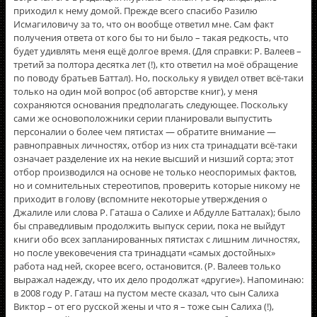
приходил к нему домой. Прежде всего спасибо Разилю
Исмагиловичу за то, что он вообще ответил мне. Сам факт
получения ответа от кого бы то ни было – такая редкость, что
будет удивлять меня ещё долгое время. (Для справки: Р. Валеев –
третий за полтора десятка лет (!), кто ответил на моё обращение
по поводу братьев Баттал). Но, поскольку я увидел ответ всё-таки
только на один мой вопрос (об авторстве книг), у меня
сохраняются основания предполагать следующее. Поскольку
сами же основоположники серии планировали выпустить
персоналии о более чем пятистах — обратите внимание —
равноправных личностях, отбор из них ста тринадцати всë-таки
означает разделение их на некие высший и низший сорта; этот
отбор производился на основе не только неоспоримых фактов,
но и сомнительных стереотипов, проверить которые никому не
приходит в голову (вспомните некоторые утверждения о
Джалиле или слова Р. Гаташа о Салихе и Абдулле Батталах); было
бы справедливым продолжить выпуск серии, пока не выйдут
книги обо всех запланированных пятистах с лишним личностях,
но после увековечения ста тринадцати «самых достойных»
работа над ней, скорее всего, остановится. (Р. Валеев только
выражал надежду, что их дело продолжат «другие»). Напоминаю:
в 2008 году Р. Гаташ на пустом месте сказал, что сын Салиха
Виктор – от его русской жены и что я – тоже сын Салиха (!),