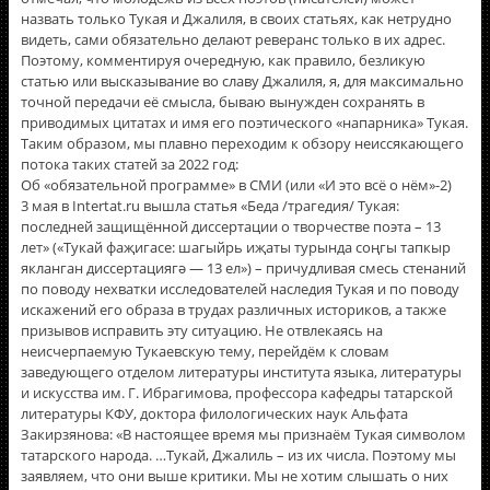
назвать только Тукая и Джалиля, в своих статьях, как нетрудно
видеть, сами обязательно делают реверанс только в их адрес.
Поэтому, комментируя очередную, как правило, безликую
статью или высказывание во славу Джалиля, я, для максимально
точной передачи её смысла, бываю вынужден сохранять в
приводимых цитатах и имя его поэтического «напарника» Тукая.
Таким образом, мы плавно переходим к обзору неиссякающего
потока таких статей за 2022 год:
Об «обязательной программе» в СМИ (или «И это всё о нём»-2)
3 мая в Intertat.ru вышла статья «Беда /трагедия/ Тукая:
последней защищённой диссертации о творчестве поэта – 13
лет» («Тукай фаҗигасе: шагыйрь иҗаты турында соңгы тапкыр
якланган диссертациягә — 13 ел») – причудливая смесь стенаний
по поводу нехватки исследователей наследия Тукая и по поводу
искажений его образа в трудах различных историков, а также
призывов исправить эту ситуацию. Не отвлекаясь на
неисчерпаемую Тукаевскую тему, перейдём к словам
заведующего отделом литературы института языка, литературы
и искусства им. Г. Ибрагимова, профессора кафедры татарской
литературы КФУ, доктора филологических наук Альфата
Закирзянова: «В настоящее время мы признаём Тукая символом
татарского народа. …Тукай, Джалиль – из их числа. Поэтому мы
заявляем, что они выше критики. Мы не хотим слышать о них