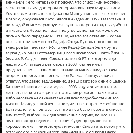
внимание к его интервью и пояснял, что список «личностей»,
составленных им, доктором исторических наук Миркасымом
Усмановым и писателем Туфаном Миннуллиным для включения
в серию, обсуждался и уточнялся в Академии Наук Татарстана, и
по каждой книге формируется группа авторов из видных учёных
и писателей. Через полчаса я получил дополнение: мол, моё
письмо было передано Р. Гаташу, на что тот ответил: «Скорее
всего, он принял меня за Радифа Сагди. Я довольно хорошо
знаю род Батталовых». («Ул мине Рәдиф Сәгъди белән бутый
торгандыр. Мин Батталларның нәсел-нәсәпләрен шактый яхшы
беләм». Р. Сагди – член Союза писателей РТ, о котором я до
нашего с Р. Гаташем разговора в 2008 году не имел
представления). Я напомнил Разилю Исмагиловичу о своём
втором вопросе, а по поводу слов Радифа Кашфулловича
ответил, что давно веду дневник, и наш разговор с ним о Салихе
Баттале в Национальном музее в 2008 году я описал в тот же
день, зная, с кем говорил, и что знание родословной какого-
либо человека не означает знания всех подробностей из его
жизни. На следующий день я получил на это третье сообщение.
Если исключить повторы, вот что в нём было нового: в список
личностей, выбранных для включения в серию, вошло 113
человек; автор надеется, что серия будет продолжена; он
хорошо помнит «интересную личность» Салиха ага, потому что
встречал его в редакции журнала «Ялкын», а однажды даже