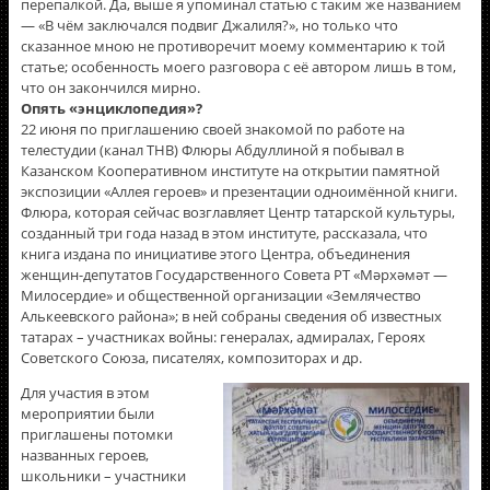
перепалкой. Да, выше я упоминал статью с таким же названием
— «В чём заключался подвиг Джалиля?», но только что
сказанное мною не противоречит моему комментарию к той
статье; особенность моего разговора с её автором лишь в том,
что он закончился мирно.
Опять «энциклопедия»?
22 июня по приглашению своей знакомой по работе на
телестудии (канал ТНВ) Флюры Абдуллиной я побывал в
Казанском Кооперативном институте на открытии памятной
экспозиции «Аллея героев» и презентации одноимëнной книги.
Флюра, которая сейчас возглавляет Центр татарской культуры,
созданный три года назад в этом институте, рассказала, что
книга издана по инициативе этого Центра, объединения
женщин-депутатов Государственного Совета РТ «Мәрхәмәт —
Милосердие» и общественной организации «Землячество
Алькеевского района»; в ней собраны сведения об известных
татарах – участниках войны: генералах, адмиралах, Героях
Советского Союза, писателях, композиторах и др.
Для участия в этом
мероприятии были
приглашены потомки
названных героев,
школьники – участники