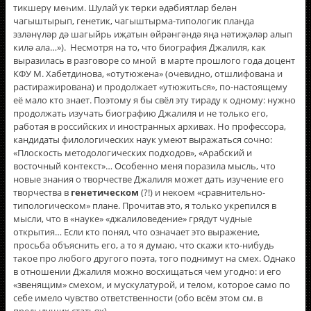
тикшерү мөһим. Шулай ук төрки әдәбиятлар белән
чагыштырып, генетик, чагыштырма-типологик планда
эзләнүләр дә шагыйрь иҗатын өйрәнгәндә яңа нәтиҗәләр алып
килә ала…»). Несмотря на то, что биография Джалиля, как
выразилась в разговоре со мной в марте прошлого года доцент
КФУ М. Хабетдинова, «отутюжена» (очевидно, отшлифована и
растиражирована) и продолжает «утюжиться», по-настоящему
её мало кто знает. Поэтому я бы свёл эту тираду к одному: нужно
продолжать изучать биографию Джалиля и не только его,
работая в российских и иностранных архивах. Но профессора,
кандидаты филологических наук умеют выражаться сочно:
«Плоскость методологических подходов», «Арабский и
восточный контекст»… Особенно меня поразила мысль, что
новые знания о творчестве Джалиля может дать изучение его
творчества в
генетическом
(?!) и некоем «сравнительно-
типологическом» плане. Прочитав это, я только укрепился в
мысли, что в «науке» «джалиловедение» грядут чудные
открытия… Если кто понял, что означает это выражение,
просьба объяснить его, а то я думаю, что скажи кто-нибудь
такое про любого другого поэта, того поднимут на смех. Однако
в отношении Джалиля можно восхищаться чем угодно: и его
«звенящим» смехом, и мускулатурой, и телом, которое само по
себе имело чувство ответственности (обо всём этом см. в