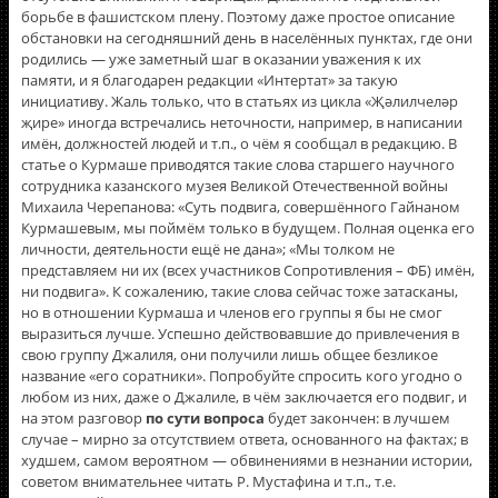
борьбе в фашистском плену. Поэтому даже простое описание
обстановки на сегодняшний день в населённых пунктах, где они
родились — уже заметный шаг в оказании уважения к их
памяти, и я благодарен редакции «Интертат» за такую
инициативу. Жаль только, что в статьях из цикла «Җәлилчеләр
җире» иногда встречались неточности, например, в написании
имён, должностей людей и т.п., о чём я сообщал в редакцию. В
статье о Курмаше приводятся такие слова старшего научного
сотрудника казанского музея Великой Отечественной войны
Михаила Черепанова: «Суть подвига, совершённого Гайнаном
Курмашевым, мы поймём только в будущем. Полная оценка его
личности, деятельности ещё не дана»; «Мы толком не
представляем ни их (всех участников Сопротивления – ФБ) имëн,
ни подвига». К сожалению, такие слова сейчас тоже затасканы,
но в отношении Курмаша и членов его группы я бы не смог
выразиться лучше. Успешно действовавшие до привлечения в
свою группу Джалиля, они получили лишь общее безликое
название «его соратники». Попробуйте спросить кого угодно о
любом из них, даже о Джалиле, в чём заключается его подвиг, и
на этом разговор
по сути вопроса
будет закончен: в лучшем
случае – мирно за отсутствием ответа, основанного на фактах; в
худшем, самом вероятном — обвинениями в незнании истории,
советом внимательнее читать Р. Мустафина и т.п., т.е.