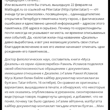
предыдущих статьях)…
Или возьмите хотя бы статью,
вышедшую 22 февраля на
Matbugat.ru со ссылкой на Piter.tatar (http://piter.tatar/) — «Ут
эчендә туган үлемсезлек»
, посвящëнную… одиннадцатилетию
открытия в Петербурге пямятника поэту-герою, с фактическими
ошибками и единственно ценной информацией – адресом этого
памятника. (Об адресе я серьёзно. Почему-то корреспонденты
почти никогда не указывают ни места, ни времени описываемых
ими событий). Да, «золотая жила» под названием «Джалиль»
давно выработана, и вот уже желающие усилить свои статьи
благодаря включению в них его имени начинают отмечать «дни
рождения» его памятников…
Доктор филологических наук, составитель книги «Муса
Джалиль» из серии «Шәхесләребез» Рамиль Исламов поделился
своей обеспокоенностью обращением с документами,
имеющими отношение к Джалилю. («Галим Рамил Исламов:
Муса Җәлил белән бәйле кайбер документлар монтажланган
булган»; Tatar-inform, 16 октября). Он сравнил их оригиналы с
вариантами, вышедшими в печати, и обнаружил, что некоторые
из них оказались опубликованы в урезанном, смонтированном
виде (проще говоря, подвергнуты цензуре), и добавляет, что не
понял, почему так было сделано. («Галим әйтүенчә, матбугатта
кайбер документлар монтажлап тәкъдим ителгән булган. …Мин