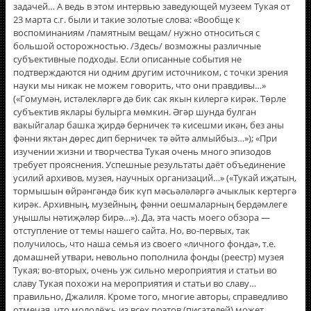
задачей… А ведь в этом интервью заведующей музеем Тукая от
23 марта с.г. были и такие золотые слова: «Вообще к
воспоминаниям /памятным вещам/ нужно относиться с
большой осторожностью. /Здесь/ возможны различные
субъективные подходы. Если описанные события не
подтверждаются ни одним другим источником, с точки зрения
науки мы никак не можем говорить, что они правдивы…»
(«Гомумән, истәлекләргә дә бик сак якын килергә кирәк. Төрле
субъектив яклары булырга мөмкин. Әгәр шунда булган
вакыйгалар башка җирдә берничек тә кисешми икән, без аны
фәнни яктан дөрес дип берничек тә әйтә алмыйбыз…»); «При
изучении жизни и творчества Тукая очень много эпизодов
требует прояснения. Успешные результаты даёт объединение
усилий архивов, музея, научных организаций…» («Тукай иҗатын,
тормышын өйрәнгәндә бик күп мәсьәләләргә ачыклык кертергә
кирәк. Архивның, музейның, фәнни оешмаларның бердәмлеге
уңышлы нәтиҗәләр бирә…»). Да, эта часть моего обзора —
отступление от темы нашего сайта. Но, во-первых, так
получилось, что наша семья из своего «личного фонда», т.е.
домашней утвари, невольно пополнила фонды (реестр) музея
Тукая; во-вторых, очень уж сильно мероприятия и статьи во
славу Тукая похожи на мероприятия и статьи во славу…
правильно, Джалиля. Кроме того, многие авторы, справедливо
отмечая, что молодёжь из всех поэтов (писателей) может