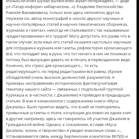
моның ни өчен шулай эшләнгәнен аңлап бетермәдем», — диде
ул «Татар-информ» хәбәрчесенә…»). Разделяю беспокойство
Рамиля Фанавиевича, только мне здесь непонятно другое.
Неужели он, автор монографий и «около двухсот научных и
научно-популярных статей в научно-тематических сборниках,
журналах и газетах», никогда не сталкивался с так называемым
«редактированием» его трудов? Могу допустить это разве что в
таком случае: если язык его статей оказался настолько научным
для сотрудника журнала или газеты, рефлекторно кромсающего
всё, что попадает ему в руки, что тот ничего в них не понимал и
потому был вынужден давать их в печать в первозданном виде.
Конечно, это стресс для кромсающего… то есть
редактирующего, но перед редакторами все равны. (Кроме
обладателей очень высоких должностей, разумеется). А
примеры «исправления» исторических фактов (учитывая
тематику нашего сайта — связанных с подпольной группой
Курмаша и, в частности, с Джалилем) я приводил в предыдущих
статьях. В мае я ознакомился с содержанием книги «Муса
Джалиль». Было приятно видеть, что в ней не повторялись
привычные штампы о поэте, кочующие дословно из одних книг
в другие; например, здесь не говорилось об участии Джалиля в
Гражданской войне. Однако, к сожалению, в главе «Муса
Джалиль: жизнь и творчество» я увидел знакомые слова: «…
Устанавливается связь между Берлинским комитетом ВКП(б) и