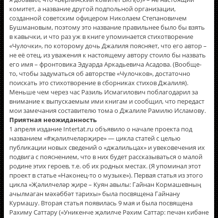
комитет, а название другой подпольной организации,
созданной советским офицером Николаем Степановичем
Бушмановым, поэтому это название правильнее было бы взять
в кавычки, и что раз уж в книге упоминается стихотворение
«Чулочки», по которому дочь Джалиля поясняет, что его автор –
не её отец, из уважения к настоящему автору стоило бы назвать
его имя – фронтовика Эдуарда Аркадьевича Асадова. (Вообще-
то, чтобы задуматься об авторстве «Чулочков», достаточно
поискать это стихотворение в сборниках стихов Джалиля).
Меньше чем через час Разиль Исмагилович поблагодарил за
внимание к выпускаемым ими книгам и сообщил, что передаст
мои замечания составителю тома о Джалиле Рамилю Исламову.
Приятная неожиданность
1 апреля издание Intertat.ru объявило о начале проекта под
названием «#җәлилчеләрҗире» — цикла статей с целью
публикации новых сведений о «джалильцах» и увековечения их
подвига с пояснением, что в них будет рассказываться о малой
родине этих героев, т.е. об их родных местах. (Я упоминал этот
проект в статье «Наконец-то о музыке»). Первая статья из этого
цикла «Җәлилчеләр җире – Куян авылы: Гайнан Кормашевның
ачылмаган мәхәббәт тарихы» была посвящена Гайнану
Курмашу. Вторая статья появилась 9 мая и была посвящена
Рахиму Саттару («Уникенче җәлилче Рәхим Саттар: печән кибәне