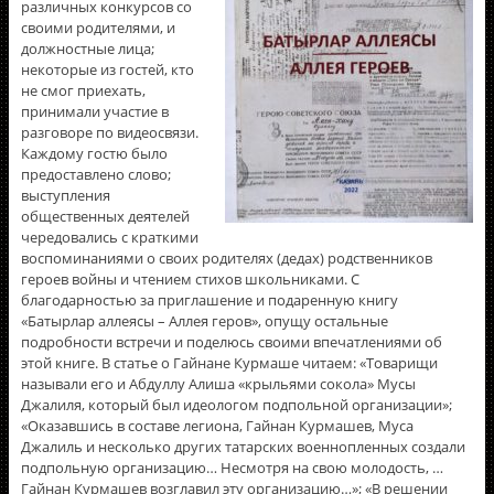
различных конкурсов со
своими родителями, и
должностные лица;
некоторые из гостей, кто
не смог приехать,
принимали участие в
разговоре по видеосвязи.
Каждому гостю было
предоставлено слово;
выступления
общественных деятелей
чередовались с краткими
воспоминаниями о своих родителях (дедах) родственников
героев войны и чтением стихов школьниками. С
благодарностью за приглашение и подаренную книгу
«Батырлар аллеясы – Аллея геров», опущу остальные
подробности встречи и поделюсь своими впечатлениями об
этой книге. В статье о Гайнане Курмаше читаем: «Товарищи
называли его и Абдуллу Алиша «крыльями сокола» Мусы
Джалиля, который был идеологом подпольной организации»;
«Оказавшись в составе легиона, Гайнан Курмашев, Муса
Джалиль и несколько других татарских военнопленных создали
подпольную организацию… Несмотря на свою молодость, …
Гайнан Курмашев возглавил эту организацию…»; «В решении