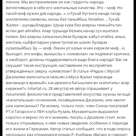
плохое. Мы воспринимаем их как гордость народа,
воплотившую в себе его ментальные качества. Это – миф. Но
такой миф нужен для народа…». («Тукай бүгенге көндә татар
милләтенең символы, моны без таныйбыз, беләбез. …Тукай,
Җәлил – шундыйлардан. Шуңа күрә без аларны тәнкыйтьтән
өстен дип әйтәбез. Алар турында безнең начар сүз ишетәсе
килми. Без аларны халыкның йөзе буларак кабул итәбез, аның
менталь сыйфатларын үзенә туплаган шәхес буларак
күзаллыйбыз. Бу — миф. Ләкин ул халык өчен кирәкле миф…»).
Выходит, эти мифы, вымыслы о «символах» не подлежат критике,
а наоборот, должны поддерживаться ради блага народа? Вас не
смущает такая инструкция, наставление по восприятию
утверждëнных сверху «символов»? В статье «Рядом с Мусой
Джалилем мелочиться нельзя» («Муса Җәлил тирәсендә
вакланырга ярамый»: каһарманга багышланган «капиталь» әсәр
кирәкме?»; Intertat.ru, 28 августа) еë автор спрашивает у
писателей, филологов и представителей искусства: нужны ли ещё
«капитальные» сочинения, посвящённые Джалилю, или хватит
уже написанных? По-моему, только поэт, член Союза писателей
РТ и Татарского ПЕН-клуба Рузаль Мухаметшин выразился
коротко и верно: по его мнению, писать о Джалиле стоит, если
только открываешь о нём новые сведения, особенно о периоде
его жизни в Германии. Автор статьи сообщает, что в ходе опроса
несколько раз упоминался роман Р. Курбана «Ватан» и говорит: