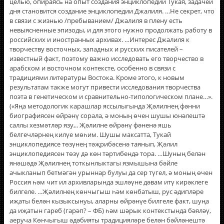
целью, опираясь на опыт создания энциклопедии Тукая, задачей
дня становится создание энциклопедии Джалиля. …Не секрет, что
в связи с жизнью /пребыванием/ Джалиля в плену есть
невыясненные эпизоды, и для этого нужно продолжать работу в
российских и иностранных архивах. …Интерес Джалиля к
творчеству восточных, западных и русских писателей –
известный факт, поэтому важно исследовать его творчество в
арабском и восточном контексте, особенно в связи с
традициями литературы Востока. Кроме этого, к новым
результатам также могут привести исследования творчества
поэта в генетическом и сравнительно-типологическом плане…».
(«Яңа методологик карашлар яссылыгында Җәлилнең фәнни
биографиясен өйрәнү сорала, ә моның өчен шушы юнәлештә
саллы хезмәтләр язу,.. Җәлилне өйрәнү фәненә яшь
белгечләрнең килүе мөһим. Шушы максатта, Тукай
энциклопедиясе төзүнең тәҗрибәсенә таянып, Җәлил
энциклопедиясен төзү дә көн тәртибендә тора. …Шуның белән
янәшәдә Җәлилнең тоткынлыктагы язмышына бәйле
ачыкланып бетмәгән урыннар булуы да сер түгел, ә моның өчен
Россия һәм чит ил архивларында эшләүне дәвам итү кирәклеге
билгеле. …Җәлилнең көнчыгыш һәм көнбатыш, рус әдипләре
иҗаты белән кызыксынуы, аларны өйрәнүе билгеле факт, шуңа
да иҗатын гареб (гарәп? – ФБ) һәм шәрык контекстында бәяләү,
аеруча Көнчыгыш әдәбияты традицияләре белән бәйләнештә