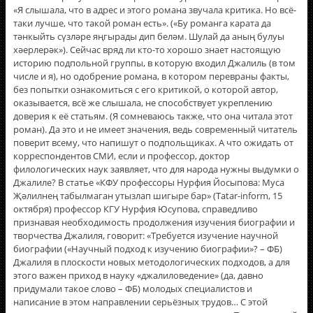
«Я слышала, что в адрес и этого романа звучала критика. Но всё-
таки лучше, что такой роман есть». («Бу романга карата да
тәнкыйть сүзләре яңгырады дип беләм. Шулай да аның булуы
хәерлерәк»). Сейчас вряд ли кто-то хорошо знает настоящую
историю подпольной группы, в которую входил Джалиль (в том
числе и я), но одобрение романа, в котором перевраны факты,
без попытки ознакомиться с его критикой, о которой автор,
оказывается, всё же слышала, не способствует укреплению
доверия к её статьям. (Я сомневаюсь также, что она читала этот
роман). Да это и не имеет значения, ведь современный читатель
поверит всему, что напишут о подпольщиках. А что ожидать от
корреспондентов СМИ, если и профессор, доктор
филологических наук заявляет, что для народа нужны выдумки о
Джалиле? В статье «КФУ профессоры Нурфия Йосыпова: Муса
Җәлилнең табылмаган утызлап шигыре бар» (Tatar-inform, 15
октября) профессор КГУ Нурфия Юсупова, справедливо
признавая необходимость продолжения изучения биографии и
творчества Джалиля, говорит: «Требуется изучение научной
биографии («Научный подход к изучению биографии»? – ФБ)
Джалиля в плоскости новых методологических подходов, а для
этого важен приход в науку «джалиловедение» (да, давно
придумали такое слово – ФБ) молодых специалистов и
написание в этом направлении серьёзных трудов… С этой