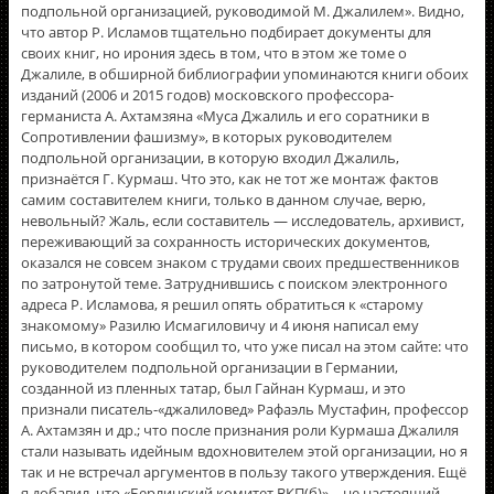
подпольной организацией, руководимой М. Джалилем». Видно,
что автор Р. Исламов тщательно подбирает документы для
своих книг, но ирония здесь в том, что в этом же томе о
Джалиле, в обширной библиографии упоминаются книги обоих
изданий (2006 и 2015 годов) московского профессора-
германиста А. Ахтамзяна «Муса Джалиль и его соратники в
Сопротивлении фашизму», в которых руководителем
подпольной организации, в которую входил Джалиль,
признаётся Г. Курмаш. Что это, как не тот же монтаж фактов
самим составителем книги, только в данном случае, верю,
невольный? Жаль, если составитель — исследователь, архивист,
переживающий за сохранность исторических документов,
оказался не совсем знаком с трудами своих предшественников
по затронутой теме. Затруднившись с поиском электронного
адреса Р. Исламова, я решил опять обратиться к «старому
знакомому» Разилю Исмагиловичу и 4 июня написал ему
письмо, в котором сообщил то, что уже писал на этом сайте: что
руководителем подпольной организации в Германии,
созданной из пленных татар, был Гайнан Курмаш, и это
признали писатель-«джалиловед» Рафаэль Мустафин, профессор
А. Ахтамзян и др.; что после признания роли Курмаша Джалиля
стали называть идейным вдохновителем этой организации, но я
так и не встречал аргументов в пользу такого утверждения. Ещё
я добавил, что «Берлинский комитет ВКП(б)» – не настоящий