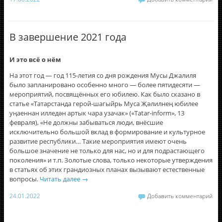
В завершение 2021 года
И это всё о нём
На этот год — год 115-летия со дня рождения Мусы Джалиля
было запланировано особенно много — более пятидесяти —
мероприятий, посвящённых его юбилею. Как было сказано в
статье «Татарстанда герой-шагыйрь Муса Җәлилнең юбилее
уңаеннан илледән артык чара узачак» («Tatar-inform», 13
февраля), «Не должны забываться люди, внёсшие
исключительно большой вклад в формирование и культурное
развитие республики… Такие мероприятия имеют очень
большое значение не только для нас, но и для подрастающего
поколения» и т.п. Золотые слова, только некоторые утверждения
в статьях об этих грандиозных планах вызывают естественные
вопросы.
Читать далее
→
24.01.2022
Добавить комментарий