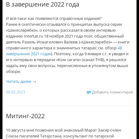
В завершение 2022 года
И всë-таки: как появляются справочные издания?
Ранее я скептически отзывался о принципах выпуска серии
«Шәхесләребез», о которых рассказал в своём интервью
изданию Intertat.ru 18 ноября 2021 года поэт, общественный
деятель Разиль Исмагилович Валеев. («Шәхесләребез» — книги
справочного характера о знаменитых татарах; см. обзор «
В
завершение 2021 года
»). Поэтому, когда 9 января с.г. я увидел и
его интервью в передаче «Ком сәгате» (канал ТНВ), я решился
задать ему свои вопросы, перечисленные в упомянутом выше
обзоре.
Читать далее
→
06.02.2023
Добавить комментарий
Митинг-2022
10 августа мне позвонил мой знакомый Марат Закир (член
Союза писателей Татарстана, консультант по татарской