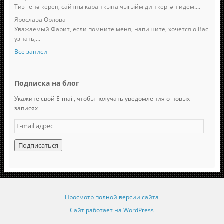
Тиз генә кереп, сайтны карап кына чыгыйм дип кергән идем....
Ярослава Орлова
Уважаемый Фарит, если помните меня, напишите, хочется о Вас
узнать,...
Все записи
Подписка на блог
Укажите свой E-mail, чтобы получать уведомления о новых
записях
E
-
m
a
i
l
а
д
Просмотр полной версии сайта
р
е
Сайт работает на WordPress
с