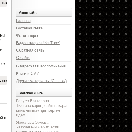
стью
Меню сайта
Главная
Гостевая книга
ими
Фотогалерея
а
Видеогалерея (YouTube)
е
Обратная связь
О сайте
 юк
Биографии и воспоминания
Книги и СМИ
стью
Другие материалы (Ссылки)
Гостевая книга
Гөлүсә Батталова
Тиз генә кереп, сайтны карап
кына чыгыйм дип кергән
идем....
ий с
Ярослава Орлова
Уважаемый Фарит, если
помните меня, напишите,