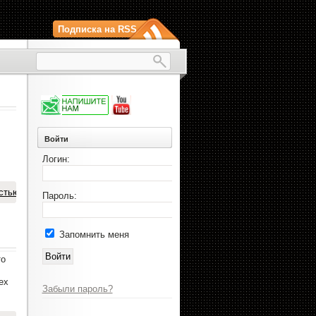
Подписка на RSS
Войти
Логин:
стью
Пароль:
Запомнить меня
то
ех
Забыли пароль?