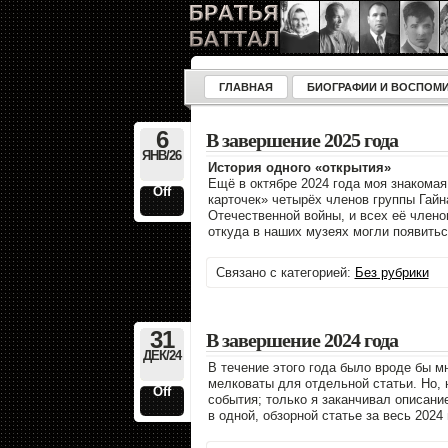
ГЛАВНАЯ
БИОГРАФИИ И ВОСПОМ
6
В завершение 2025 года
ЯНВ/26
История одного «открытия»
Ещë в октябре 2024 года моя знакома
Off
карточек» четырëх членов группы Гай
Отечественной войны, и всех её члено
откуда в наших музеях могли появитьс
Связано с категорией:
Без рубрики
31
В завершение 2024 года
ДЕК/24
В течение этого года было вроде бы м
мелковаты для отдельной статьи. Но, 
Off
события; только я заканчивал описани
в одной, обзорной статье за весь 2024 