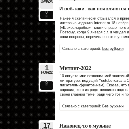
ФЕВ/23
И всë-таки: как появляются
0
Ранее я скептически отзывался о прин
интервью изданию Intertat.ru 18 нояб
(«Шәхесләребез» - книги справочного х
Поэтому, когда 9 января с.г. я увидел
свои вопросы, перечисленные в упомя
Связано с категорией:
Без рубрики
1
Митинг-2022
НОЯ/22
10 августа мне позвонил мой знакомый
литературе, ведущий Youtube-канала 
0
писателям-фронтовикам). Сказав, что в
спросил, кого из родственников подпо
своей главной теме, ради чего тот и п
Связано с категорией:
Без рубрики
17
Наконец-то о музыке