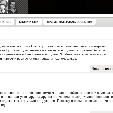
ИНАНИЯ
КНИГИ И СМИ
ДРУГИЕ МАТЕРИАЛЫ (ССЫЛКИ)
я, журналистка Зиля Нигматуллина присылала мне снимки «смертных
нана Курмаша, сделанные ею в казанском музее-мемориале Великой
в - сделанные в Национальном музее РТ. Меня заинтересовал вопрос,
я карточки всех этих одиннадцати подпольщиков,
Читать полно
ного новостей, отвечающих тематике нашего сайта, но все они были как-
начиная с августа, друг за другом произошли гораздо более любопытные
е одного, как наступало следующее. Поэтому я решил рассказать обо вс
год.