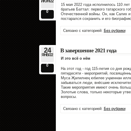
ИЮН/22
15 мая 2022 года исполнилось 110 лет
братьев Баттал: первого татарского г
0
Отечественной войны. Он, как Салих и
постарался сохранить и его биографию
Связано с категорией:
Без рубрики
24
В завершение 2021 года
ЯНВ/22
И это всё о нём
0
На этот год - год 115-летия со дня р
пятидесяти - мероприятий, посвящённы
Муса Җәлилнең юбилее уңаеннан илледә
забываться люди, внёсшие исключител
Такие мероприятия имеют очень большо
Золотые слова, только некоторые утв
вопросы.
Связано с категорией:
Без рубрики