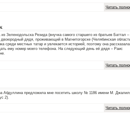
Читать полно
к
 из Зеленодольска Резида (внучка самого старшего из братьев Баттал –
ë двоюродный дядя, проживающий в Магнитогорске (Челябинская область
ыка среди местных татар и увлекается историей, поэтому она рассказала
дать ему номер моего телефона. На следующий день еë дядя – Раис
не.
Читать полно
ра Абдуллина предложила мне посетить школу № 1186 имени М. Джалил
с 2).
Читать полно