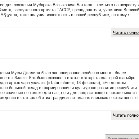
 со дня рождения Мубарака Вазыховича Баттала – третьего по возрасту 
обоиста, заслуженного артиста ТАССР, преподавателя, участника Велико
 Абдулла, тоже получил известность в нашей республике, поэтому я
.
Читать полно
ождения Мусы Джалиля было запланировано особенно много - более
х его юбилею. Как было сказано в статье «Татарстанда герой-шагыйрь
н артык чара узачак» («Tatar-inform», 13 февраля), «Не должны
ьно большой вклад в формирование и культурное развитие республики..
е значение не только для нас, но и для подрастающего поколения» и т.
ерждения в статьях об этих грандиозных планах вызывают естественные
Читать полно
Предыдущие запис