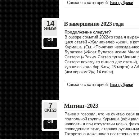
Связано с категорией:
Без рубрики
14
В завершение 2023 года
ЯНВ/24
Продолжение следует?
В обзоре событий 2022-го года я выра
Off
цикл статей «Җәлилчеләр җире», в ко
Курмаша. (См. «Приятная неожиданност
Булатове («Фоат Булатов исеме Мәләв
Саттаре («Рәхим Саттар туган Чишмә 
Саттаре почему-то вышло две статьи),
күрше авылда бар бит»; 23 марта) и А
(яки кирәкме?)»; 14 июня).
Связано с категорией:
Без рубрики
7
Митинг-2023
ОКТ/23
Ранее я говорил, что не считаю себя 
подпольной группы Курмаша (официальн
Off
написать я при отсутствии новых факт
проведением этих, ставших рутинными
Татарстана даже начал постепенно отхо