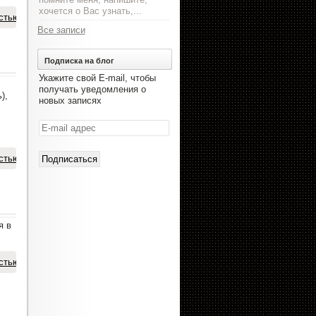
хочется о Вас узнать,...
стью
Все записи
Подписка на блог
Укажите свой E-mail, чтобы
получать уведомления о
),
новых записях
E-
mail
адрес
стью
я в
стью