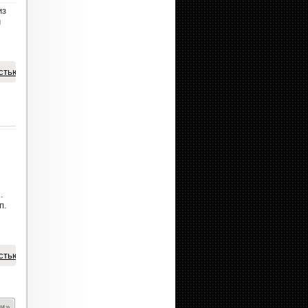
из
й
стью
.
п.
стью
и »