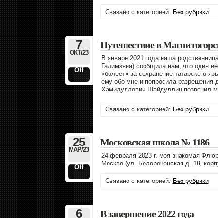
Связано с категорией:
Без рубрики
7
Путешествие в Магнитогорс
ОКТ/23
В январе 2021 года наша родственница
Галимзяна) сообщила нам, что один е
Off
«болеет» за сохранение татарского яз
ему обо мне и попросила разрешения 
Хамидуллович Шайдуллин позвонил м
Связано с категорией:
Без рубрики
25
Московская школа № 1186
МАР/23
24 февраля 2023 г. моя знакомая Флю
Москве (ул. Белореченская д. 19, корпу
Off
Связано с категорией:
Без рубрики
6
В завершение 2022 года