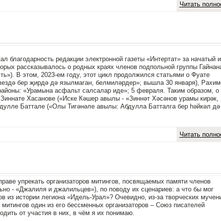
Читать полно
жал благодарность редакции электронной газеты «Интертат» за начатый 
торых рассказывалось о родных краях членов подпольной группы Гайнан
ь»). В этом, 2023-ем году, этот цикл продолжился статьями о Фуате
ездә бер җирдә дә язылмаган, белмиләрдер»; вышла 30 января), Рахим
районы: «Урамына асфальт салсалар иде»; 5 февраля. Таким образом, о
 Зиннате Хасанове («Иске Кәшер авылы - «Зиннәт Хәсәнов урамы кирәк,
бдулле Баттале («Олы Тигәнәле авылы: Абдулла Батталга бер һәйкәл дә
Читать полно
вправе упрекать организаторов митингов, посвящаемых памяти членов
о - «Джалиля и джалильцев»), по поводу их сценариев: а что бы мог
ов из истории легиона «Идель-Урал»? Очевидно, из-за творческих мучен
 митингов один из его бессменных организаторов – Союз писателей
дить от участия в них, в чём я их понимаю.