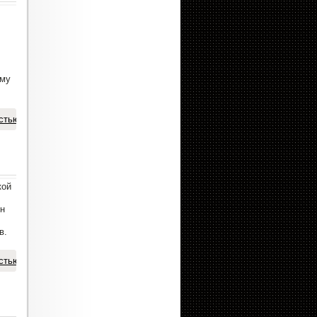
ему
стью
кой
он
в.
стью