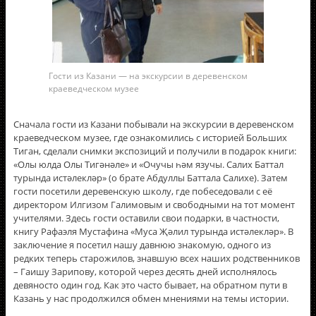
Гости из Казани — на экскурсии в деревенском
краеведческом музее
Сначала гости из Казани побывали на экскурсии в деревенском
краеведческом музее, где ознакомились с историей Больших
Тиган, сделали снимки экспозиций и получили в подарок книги:
«Олы юлда Олы Тигәнәле» и «Очучы һәм язучы. Салих Баттал
турында истәлекләр» (о брате Абдуллы Баттала Салихе). Затем
гости посетили деревенскую школу, где побеседовали с еë
директором Илгизом Галимовым и свободными на тот момент
учителями. Здесь гости оставили свои подарки, в частности,
книгу Рафаэля Мустафина «Муса Җәлил турында истәлекләр». В
заключение я посетил нашу давнюю знакомую, одного из
редких теперь старожилов, знавшую всех наших родственников
– Гаишу Зарипову, которой через десять дней исполнялось
девяносто один год. Как это часто бывает, на обратном пути в
Казань у нас продолжился обмен мнениями на темы истории.