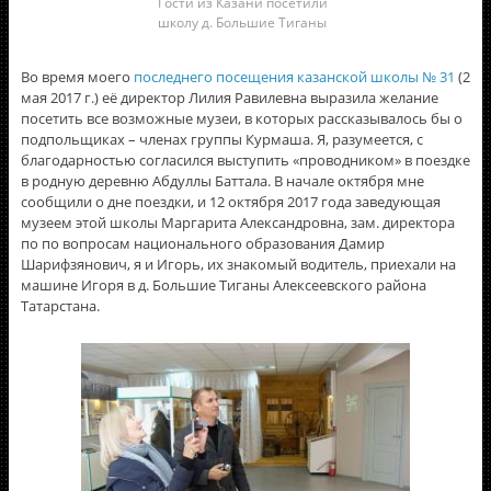
Гости из Казани посетили
школу д. Большие Тиганы
Во время моего
последнего посещения казанской школы № 31
(2
мая 2017 г.) её директор Лилия Равилевна выразила желание
посетить все возможные музеи, в которых рассказывалось бы о
подпольщиках – членах группы Курмаша. Я, разумеется, с
благодарностью согласился выступить «проводником» в поездке
в родную деревню Абдуллы Баттала. В начале октября мне
сообщили о дне поездки, и 12 октября 2017 года заведующая
музеем этой школы Маргарита Александровна, зам. директора
по по вопросам национального образования Дамир
Шарифзянович, я и Игорь, их знакомый водитель, приехали на
машине Игоря в д. Большие Тиганы Алексеевского района
Татарстана.