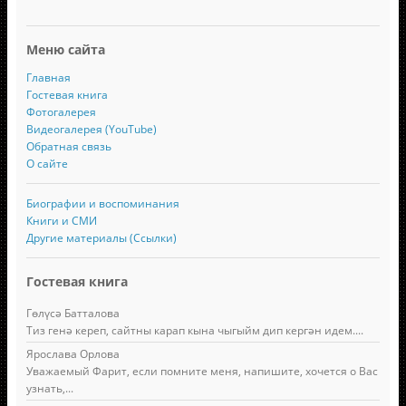
Меню сайта
Главная
Гостевая книга
Фотогалерея
Видеогалерея (YouTube)
Обратная связь
О сайте
Биографии и воспоминания
Книги и СМИ
Другие материалы (Ссылки)
Гостевая книга
Гөлүсә Батталова
Тиз генә кереп, сайтны карап кына чыгыйм дип кергән идем....
Ярослава Орлова
Уважаемый Фарит, если помните меня, напишите, хочется о Вас
узнать,...