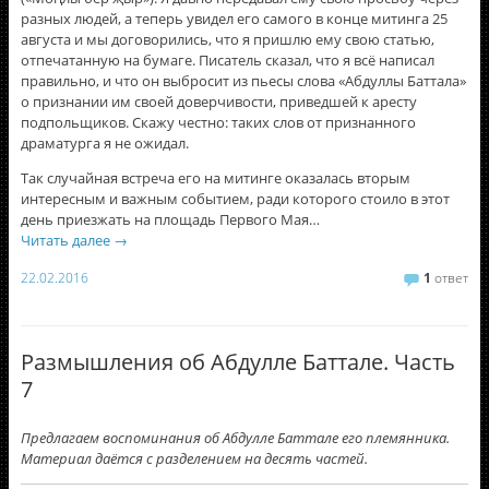
разных людей, а теперь увидел его самого в конце митинга 25
августа и мы договорились, что я пришлю ему свою статью,
отпечатанную на бумаге. Писатель сказал, что я всё написал
правильно, и что он выбросит из пьесы слова «Абдуллы Баттала»
о признании им своей доверчивости, приведшей к аресту
подпольщиков. Скажу честно: таких слов от признанного
драматурга я не ожидал.
Так случайная встреча его на митинге оказалась вторым
интересным и важным событием, ради которого стоило в этот
день приезжать на площадь Первого Мая…
Читать далее
→
22.02.2016
1
ответ
Размышления об Абдулле Баттале. Часть
7
Предлагаем воспоминания об Абдулле Баттале его племянника.
Материал даётся с разделением на десять частей.