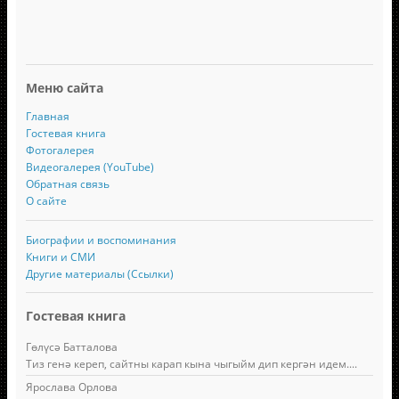
Меню сайта
Главная
Гостевая книга
Фотогалерея
Видеогалерея (YouTube)
Обратная связь
О сайте
Биографии и воспоминания
Книги и СМИ
Другие материалы (Ссылки)
Гостевая книга
Гөлүсә Батталова
Тиз генә кереп, сайтны карап кына чыгыйм дип кергән идем....
Ярослава Орлова