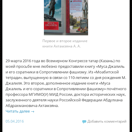
Первое и второе издание
книги Ахтамзяна А. А.
29 марта 2016 года во Всемирном Конгрессе татар (Казань) по
моей просьбе мне любезно предоставили книгу «Муса Джалиль
и его соратники в Сопротивлении фашизму. Из «Моабитской
тетради», выпущенную в связи со 110-летием со дня рождения М.
Джалиля. Это второе, дополненное издание книги «Муса
Джалиль и его соратники в Сопротивлении фашизму» почётного
профессора МГИМО(У) МИД России, доктора исторических наук,
заслуженного деятеля науки Российской Федерации Абдулхана
Абдрахмановича Ахтамзяна.
Читать далее
→
05.04.2016
Добавить комментарий