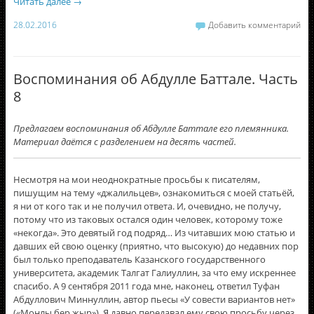
Читать далее
→
28.02.2016
Добавить комментарий
Воспоминания об Абдулле Баттале. Часть
8
Предлагаем воспоминания об Абдулле Баттале его племянника.
Материал даётся с разделением на десять частей.
Несмотря на мои неоднократные просьбы к писателям,
пишущим на тему «джалильцев», ознакомиться с моей статьёй,
я ни от кого так и не получил ответа. И, очевидно, не получу,
потому что из таковых остался один человек, которому тоже
«некогда». Это девятый год подряд… Из читавших мою статью и
давших ей свою оценку (приятно, что высокую) до недавних пор
был только преподаватель Казанского государственного
университета, академик Талгат Галиуллин, за что ему искреннее
спасибо. А 9 сентября 2011 года мне, наконец, ответил Туфан
Абдуллович Миннуллин, автор пьесы «У совести вариантов нет»
(«Моңлы бер җыр»). Я давно передавал ему свою просьбу через