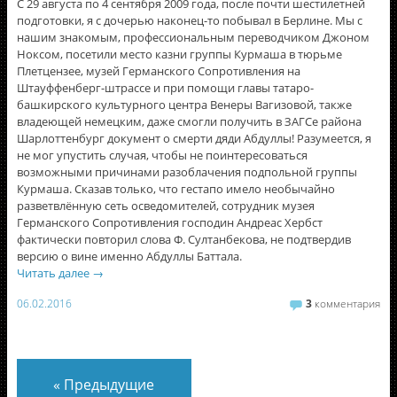
С 29 августа по 4 сентября 2009 года, после почти шестилетней
подготовки, я с дочерью наконец-то побывал в Берлине. Мы с
нашим знакомым, профессиональным переводчиком Джоном
Ноксом, посетили место казни группы Курмаша в тюрьме
Плетцензее, музей Германского Сопротивления на
Штауффенберг-штрассе и при помощи главы татаро-
башкирского культурного центра Венеры Вагизовой, также
владеющей немецким, даже смогли получить в ЗАГСе района
Шарлоттенбург документ о смерти дяди Абдуллы! Разумеется, я
не мог упустить случая, чтобы не поинтересоваться
возможными причинами разоблачения подпольной группы
Курмаша. Сказав только, что гестапо имело необычайно
разветвлённую сеть осведомителей, сотрудник музея
Германского Сопротивления господин Андреас Хербст
фактически повторил слова Ф. Султанбекова, не подтвердив
версию о вине именно Абдуллы Баттала.
Читать далее
→
06.02.2016
3
комментария
«
Предыдущие