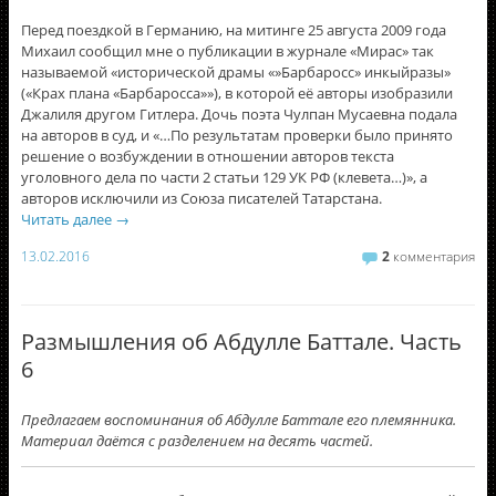
Перед поездкой в Германию, на митинге 25 августа 2009 года
Михаил сообщил мне о публикации в журнале «Мирас» так
называемой «исторической драмы «»Барбаросс» инкыйразы»
(«Крах плана «Барбаросса»»), в которой её авторы изобразили
Джалиля другом Гитлера. Дочь поэта Чулпан Мусаевна подала
на авторов в суд, и «…По результатам проверки было принято
решение о возбуждении в отношении авторов текста
уголовного дела по части 2 статьи 129 УК РФ (клевета…)», а
авторов исключили из Союза писателей Татарстана.
Читать далее
→
13.02.2016
2
комментария
Размышления об Абдулле Баттале. Часть
6
Предлагаем воспоминания об Абдулле Баттале его племянника.
Материал даётся с разделением на десять частей.