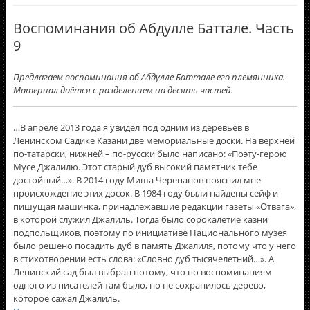
Воспоминания об Абдулле Баттале. Часть
9
Предлагаем воспоминания об Абдулле Баттале его племянника.
Материал даётся с разделением на десять частей.
…В апреле 2013 года я увидел под одним из деревьев в
Ленинском Садике Казани две мемориальные доски. На верхней
по-татарски, нижней – по-русски было написано: «Поэту-герою
Мусе Джалилю. Этот старый дуб высокий памятник тебе
достойный…». В 2014 году Миша Черепанов пояснил мне
происхождение этих досок. В 1984 году были найдены сейф и
пишущая машинка, принадлежавшие редакции газеты «Отвага»,
в которой служил Джалиль. Тогда было сорокалетие казни
подпольщиков, поэтому по инициативе Национального музея
было решено посадить дуб в память Джалиля, потому что у него
в стихотворении есть слова: «Словно дуб тысячелетний…». А
Ленинский сад был выбран потому, что по воспоминаниям
одного из писателей там было, но не сохранилось дерево,
которое сажал Джалиль.